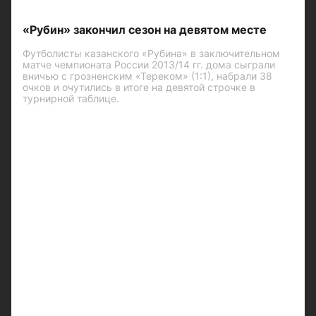
«Рубин» закончил сезон на девятом месте
Футболисты казанского «Рубина» в заключительном
матче чемпионата России 2013/14 гг. дома сыграли
вничью с грозненским «Тереком» (1:1), набрали 38
очков и очутились в итоге на девятой строчке в
турнирной таблице.