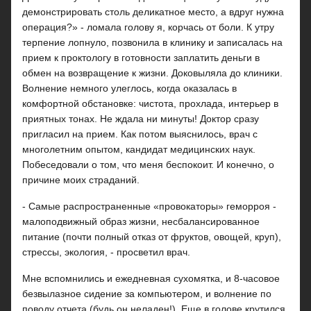
демонстрировать столь деликатное место, а вдруг нужна
операция?» - ломала голову я, корчась от боли. К утру
терпение лопнуло, позвонила в клинику и записалась на
прием к проктологу в готовности заплатить деньги в
обмен на возвращение к жизни. Доковыляла до клиники.
Волнение немного улеглось, когда оказалась в
комфортной обстановке: чистота, прохлада, интерьер в
приятных тонах. Не ждала ни минуты! Доктор сразу
пригласил на прием. Как потом выяснилось, врач с
многолетним опытом, кандидат медицинских наук.
Побеседовали о том, что меня беспокоит. И конечно, о
причине моих страданий.
- Самые распространенные «провокаторы» геморроя -
малоподвижный образ жизни, несбалансированное
питание (почти полный отказ от фруктов, овощей, круп),
стрессы, экология, - просветил врач.
Мне вспомнились и ежедневная сухомятка, и 8-часовое
безвылазное сидение за компьютером, и волнение по
поводу отчета (будь он неладен!). Еще в голове крутился