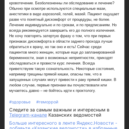
кровотечение. Безболезненны ли обследование и лечение?
Обычно при осмотре используются специальные мази,
анестетики в виде аэрозолей, гелей, мазей. Пациент ощущает
разве что понятный дискомфорт от процедуры, не более.
Лечение индивидуально и по срокам, и по предписаниям. Но
всегда рекомендуется завершить его до полного излечения.
Не хочу повторять затертую фразу о том, что при первых
признаках дискомфорта в области заднего прохода лучше
обратиться к врачу, но так оно и есть! Сейчас среди
пациентов много женщин, которые еще до запланированной
беременности, зная о возможных неприятностях, приходят
обследоваться и провести курс лечения. Всегда
приветствуем такую сознательность. Некоторые состояния,
например трещины прямой кишки, опасны тем, что в
запущенных случаях могут привести к раку прямой кишки. В
любом случае, первые признаки вы почувствовали или
мучаетесь давно – не бойтесь идти к проктологу.
#здоровье
#геморрой
Следите за самым важным и интересным в
Telegram-канале
Казанских ведомостей
Больше интересного в ленте Яндекс.Новости -
добавьте «Казанские ведомости» в избранные