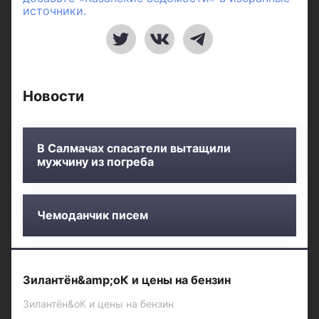
источники.
Новости
В Салмачах спасатели вытащили
мужчину из погреба
Чемоданчик писем
Зилантён&amp;оК и цены на бензин
Зилантён&оК и цены на бензин