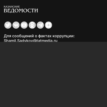
Для сообщений о фактах коррупции:
Shamil.Sadykov@tatmedia.ru
Учредитель СМИ: АО «ТАТМЕДИА»
420066, Российская Федерация, Республика
Татарстан, г. Казань, ул. Декабристов, д. 2
Редакция:
(843) 562-64-30
info@kazved.ru
Рекламный отдел
:
(843) 562-64-35
ads@kazved.ru
© 1991 – 2026 Филиал АО «ТАТМЕДИА» «Редакция газеты
«Казанские ведомости»
420066, Российская Федерация, Республика Татарстан, г.
Казань, ул. Чистопольская, д. 5
Наименование СМИ: Казанские ведомости
Средство массовой информации сетевое издание
Казанские ведомости ЭЛ № ФС 77 - 90201 от 07.10.2025,