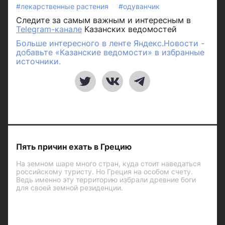
#лекарственные растения
#одуванчик
Следите за самым важным и интересным в
Telegram-канале
Казанских ведомостей
Больше интересного в ленте Яндекс.Новости -
добавьте «Казанские ведомости» в избранные
источники.
Пять причин ехать в Грецию
На земном шаре много стран, куда стоит наведаться
российскому туристу. Но Греция на особом счету.
Ведь именно эту территорию избрали древние боги
для своей земной резиденции.