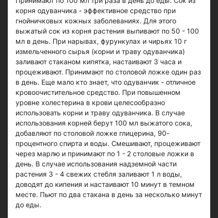
Принимают по 100 мл три раза в день до еды. Сок из
корня одуванчика - эффективное средство при
гнойничковых кожных заболеваниях. Для этого
выжатый сок из корня растения выпивают по 50 - 100
мл в день. При нарывах, фурункулах и чирьях 10 г
измельченного сырья (корни и траву одуванчика)
заливают стаканом кипятка, настаивают 3 часа и
процеживают. Принимают по столовой ложке один раз
в день. Еще мало кто знает, что одуванчик - отличное
кровоочистительное средство. При повышенном
уровне холестерина в крови целесообразно
использовать корни и траву одуванчика. В случае
использования корней берут 100 мл выжатого сока,
добавляют по столовой ложке глицерина, 90-
процентного спирта и воды. Смешивают, процеживают
через марлю и принимают по 1 - 2 столовые ложки в
день. В случае использования надземной части
растения 3 - 4 свежих стебля заливают 1 л воды,
доводят до кипения и настаивают 10 минут в темном
месте. Пьют по два стакана в день за несколько минут
до еды.