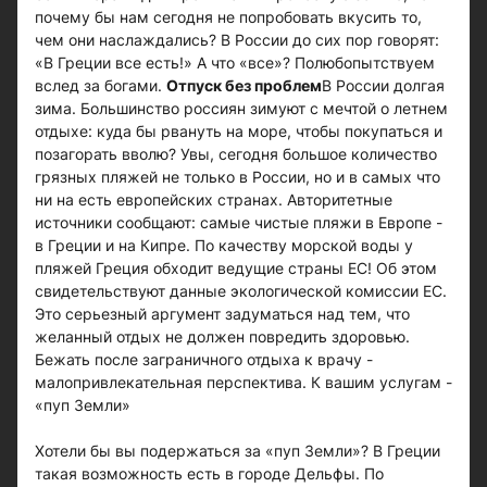
почему бы нам сегодня не попробовать вкусить то,
чем они наслаждались? В России до сих пор говорят:
«В Греции все есть!» А что «все»? Полюбопытствуем
вслед за богами.
Отпуск без проблем
В России долгая
зима. Большинство россиян зимуют с мечтой о летнем
отдыхе: куда бы рвануть на море, чтобы покупаться и
позагорать вволю? Увы, сегодня большое количество
грязных пляжей не только в России, но и в самых что
ни на есть европейских странах. Авторитетные
источники сообщают: самые чистые пляжи в Европе -
в Греции и на Кипре. По качеству морской воды у
пляжей Греция обходит ведущие страны ЕС! Об этом
свидетельствуют данные экологической комиссии ЕС.
Это серьезный аргумент задуматься над тем, что
желанный отдых не должен повредить здоровью.
Бежать после заграничного отдыха к врачу -
малопривлекательная перспектива. К вашим услугам -
«пуп Земли»
Хотели бы вы подержаться за «пуп Земли»? В Греции
такая возможность есть в городе Дельфы. По