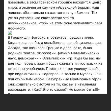
поверьям, в этом греческом городке находится центр
мира, и отмечен он камнем яйцевидной формы. Наш
человек обязательно хватается за «пуп Земли»! Так
уж он устроен, что ищет всегда что-то
необыкновенное, чтобы на этом фоне запечатлеть себя
любимого.
В Греции для фотоохоты объектов предостаточно.
Когда-то здесь была колыбель западной цивилизации.
Эллада, так называли Грецию в древности, была
родиной театра, философии, физико-математических
наук, демократии и Олимпийских игр. Куда бы вас не
вел гид, перед глазами будут оживать иллюстрации из
школьных учебников. Просто хочется ущипнуть себя
при виде античных шедевров не только в музеях, но и
под открытым небом. Безупречные мраморные герои
снисходительно смотрят на то, как вы в изумлении
восклицаете: «Как? Это то самое?! Не может быть!!!»
Пешие прогулки среди мировых шедевров
архитектуры и искусства - это то, чем в Греции можно
наслаждаться бесконечно. Только представьте себе,
почти в центре Афин возвышается Акрополь, некогда