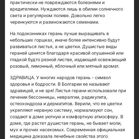
практически не повреждаются болезнями и
вредителями. Нуждаются лишь в обилии солнечного
света и регулярном поливе. Довольно легко
черенкуются и размножаются семенами.
На подоконниках герань лучше выращивать в
небольших горшках, иначе более интенсивно будут
развиваться листья, а не цветки. Душистые виды
гераней ценятся благодаря красивой опушенной или
гладкой будто резной листве, издающей освежающий
розовый, лимонный, яблочный или мятный аромат.
ЗДРАВИЦА. У многих народов герань - символ
здоровья и бодрости. В Болгарии ее называют
здравицей, и не зря! Листья герани использовали при
лечении бессонницы, невралгии, радикулита,
остеохондроза и дерматитов. Верили, что ее цветки
укрепляют нервную систему, нормализуют сон,
создают в доме уютную и комфортную атмосферу. В
доме, где растет душистая герань, не бывает моли,
мух и прочих насекомых. Современная официальная
медицина доказала лечебные свойства этого