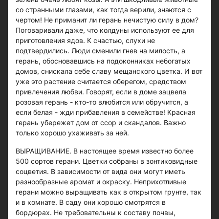
со странными глазами, как тогда верили, знаются с
чертом! Не приманит ли герань нечистую силу в дом?
Поговаривали даже, что колдуны используют ее для
приготовления ядов. К счастью, слухи не
подтвердились. Люди сменили гнев на милость, а
герань, обосновавшись на подоконниках небогатых
домов, снискала себе славу мещанского цветка. И вот
уже это растение считается оберегом, средством
привлечения любви. Говорят, если в доме зацвела
розовая герань - кто-то влюбится или обручится, а
если белая - жди прибавления в семействе! Красная
герань убережет дом от ссор и скандалов. Важно
только хорошо ухаживать за ней.
ВЫРАЩИВАНИЕ. В настоящее время известно более
500 сортов герани. Цветки собраны в зонтиковидные
соцветия. В зависимости от вида они могут иметь
разнообразные аромат и окраску. Неприхотливые
герани можно выращивать как в открытом грунте, так
и в комнате. В саду они хорошо смотрятся в
бордюрах. Не требовательны к составу почвы,