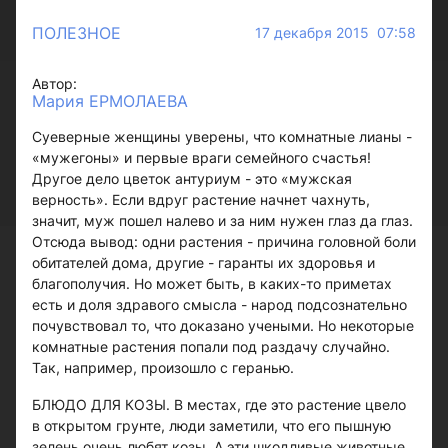
ПОЛЕЗНОЕ
17 декабря 2015 07:58
Автор:
Мария ЕРМОЛАЕВА
Суеверные женщины уверены, что комнатные лианы -
«мужегоны» и первые враги семейного счастья!
Другое дело цветок антуриум - это «мужская
верность». Если вдруг растение начнет чахнуть,
значит, муж пошел налево и за ним нужен глаз да глаз.
Отсюда вывод: одни растения - причина головной боли
обитателей дома, другие - гаранты их здоровья и
благополучия. Но может быть, в каких-то приметах
есть и доля здравого смысла - народ подсознательно
почувствовал то, что доказано учеными. Но некоторые
комнатные растения попали под раздачу случайно.
Так, например, произошло с геранью.
БЛЮДО ДЛЯ КОЗЫ. В местах, где это растение цвело
в открытом грунте, люди заметили, что его пышную
зелень очень любят козы. А эти шкодливые животные