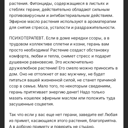
растения. Фитонциды, содержащиеся в листьях и
стеблях герани, действительно обладают сильным
противовирусным и антибактериальным действием.
Эфирное масло растения используют в ароматерапии
для снятия стресса, усталости и раздражительности.
ПСИХОТЕРАПЕВТ. Если в доме нередки ссоры, а в
трудовом коллективе сплетни и козни, герань вам
просто необходима! Растение создаст обстановку
комфорта, любви и тепла, снимет стресс и подарит
душевное равновесие. Это исключительно
дружелюбное растение! Его смело можно приносить в
дом. Оно не оттолкнет от вас мужчину, не будет
питаться вашей жизненной силой, не станет причиной
ссор в семье. Мало того, по некоторым сведениям,
герань притягивает энергию денег! Надо только
мазать кошелек эфирным маслом или положить туда
засушенные соцветия.
Так что если у вас еще нет герани, заведите ее! Любая
из примет, касающаяся этого растения, благоприятна.
А в добрую примету и поверить не стыдно.