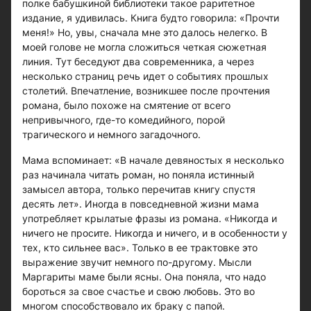
полке бабушкиной библиотеки такое раритетное
издание, я удивилась. Книга будто говорила: «Прочти
меня!» Но, увы, сначала мне это далось нелегко. В
моей голове не могла сложиться четкая сюжетная
линия. Тут беседуют два современника, а через
несколько страниц речь идет о событиях прошлых
столетий. Впечатление, возникшее после прочтения
романа, было похоже на смятение от всего
непривычного, где-то комедийного, порой
трагического и немного загадочного.
Мама вспоминает: «В начале девяностых я несколько
раз начинала читать роман, но поняла истинный
замысел автора, только перечитав книгу спустя
десять лет». Иногда в повседневной жизни мама
употребляет крылатые фразы из романа. «Никогда и
ничего не просите. Никогда и ничего, и в особенности у
тех, кто сильнее вас». Только в ее трактовке это
выражение звучит немного по-другому. Мысли
Маргариты маме были ясны. Она поняла, что надо
бороться за свое счастье и свою любовь. Это во
многом способствовало их браку с папой.