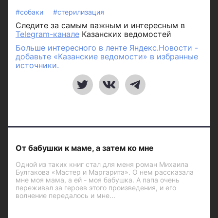
#собаки
#стерилизация
Следите за самым важным и интересным в
Telegram-канале
Казанских ведомостей
Больше интересного в ленте Яндекс.Новости -
добавьте «Казанские ведомости» в избранные
источники.
От бабушки к маме, а затем ко мне
Одной из таких книг стал для меня роман Михаила
Булгакова «Мастер и Маргарита». О нем рассказала
мне моя мама, а ей - моя бабушка. А папа очень
переживал за героев этого произведения, и его
волнение передалось и мне...