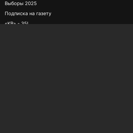
Выборы 2025
Подписка на газету
«КВ» - 35!
Для сообщений о фактах коррупции:
Shamil.Sadykov@tatmedia.ru
Учредитель СМИ: АО «ТАТМЕДИА»
420066, Российская Федерация, Республика
Татарстан, г. Казань, ул. Декабристов, д. 2
Редакция:
(843) 562-64-30
info@kazved.ru
Рекламный отдел
:
(843) 562-64-35
ads@kazved.ru