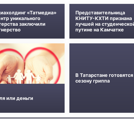
иахолдинг «Татмедиа»
Представительница
ентр уникального
КНИТУ-КХТИ признана
терства заключили
лучшей на студенческо
тнерство
путине на Камчатке
В Татарстане готовятся
сезону гриппа
ля или деньги