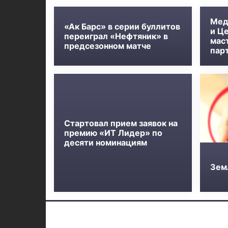
Мед
«Ак Барс» в серии буллитов
и Ц
переиграл «Нефтяник» в
мас
предсезонном матче
пар
Стартовал прием заявок на
премию «ИТ Лидер» по
десяти номинациям
Зем