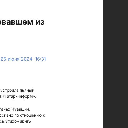
овавшем из
25 июня 2024 16:31
к устроила пьяный
т «Татар-информ».
ганах Чувашии,
ссивно по отношению к
ась утихомирить