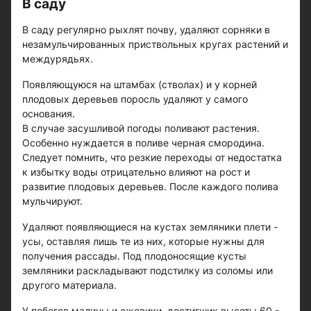
В саду
В саду регулярно рыхлят почву, удаляют сорняки в
незамульчированных приствольных кругах растений и
междурядьях.
Появляющуюся на штамбах (стволах) и у корней
плодовых деревьев поросль удаляют у самого
основания.
В случае засушливой погоды поливают растения.
Особенно нуждается в поливе черная смородина.
Следует помнить, что резкие переходы от недостатка
к избытку воды отрицательно влияют на рост и
развитие плодовых деревьев. После каждого полива
мульчируют.
Удаляют появляющиеся на кустах земляники плети -
усы, оставляя лишь те из них, которые нужны для
получения рассады. Под плодоносящие кусты
земляники раскладывают подстилку из соломы или
другого материала.
У побегов малины и ежевики, достигших высоты 60 -