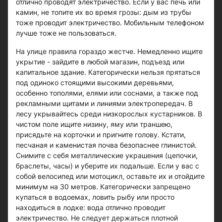
отлично проводят электричество. Если у вас печь или
камин, не топите их во время грозы: дым из трубы
тоже проводит электричество. Мобильным телефоном
лучше тоже не пользоваться.
На улице правила гораздо жестче. Немедленно ищите
укрытие - зайдите в любой магазин, подъезд или
капитальное здание. Категорически нельзя прятаться
под одиноко стоящими высокими деревьями,
особенно тополями, елями или соснами, а также под
рекламными щитами и линиями электропередач. В
лесу укрывайтесь среди низкорослых кустарников. В
чистом поле ищите низину, яму или траншею,
присядьте на корточки и пригните голову. Кстати,
песчаная и каменистая почва безопаснее глинистой.
Снимите с себя металлические украшения (цепочки,
браслеты, часы) и уберите их подальше. Если у вас с
собой велосипед или мотоцикл, оставьте их и отойдите
минимум на 30 метров. Категорически запрещено
купаться в водоемах, ловить рыбу или просто
находиться в лодке: вода отлично проводит
электричество. Не следует держаться плотной