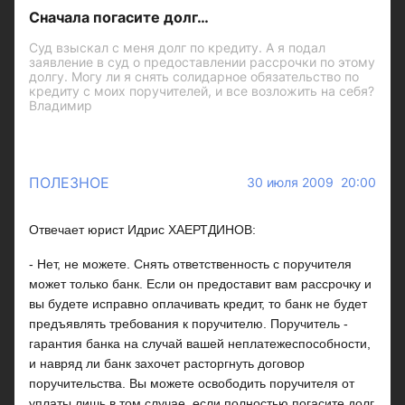
Сначала погасите долг…
Суд взыскал с меня долг по кредиту. А я подал
заявление в суд о предоставлении рассрочки по этому
долгу. Могу ли я снять солидарное обязательство по
кредиту с моих поручителей, и все возложить на себя?
Владимир
ПОЛЕЗНОЕ
30 июля 2009 20:00
Отвечает юрист Идрис ХАЕРТДИНОВ:
- Нет, не можете. Снять ответственность с поручителя
может только банк. Если он предоставит вам рассрочку и
вы будете исправно оплачивать кредит, то банк не будет
предъявлять требования к поручителю. Поручитель -
гарантия банка на случай вашей неплатежеспособности,
и навряд ли банк захочет расторгнуть договор
поручительства. Вы можете освободить поручителя от
уплаты лишь в том случае, если полностью погасите долг.