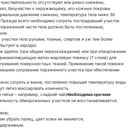
 чувствительность отсутствуют или резко снижены;
вял, безучастен к окружающему, его кожные покровы
ериальное давление снижено, температура тела ниже 36
 Прежде всего необходимо согреть пострадавший участок
 пораженной части тела должно быть постепенным,
ным.
участки тела руками, тканью, спиртом и уж тем более
бытуют в народе).
ое одеяло (при общем переохлаждении) или при отморожении
ермоизолирующую ватно-марлевую повязку (7 слоев) для
ревания поверхностных тканей. Применение такой повязки
внешнее согревание пораженного участка при обеспечении
можно согреть в ванне, постепенно повышая температуру воды
нут легко массировать конечность.
 питье – например, сладкий чай.
Необходима срочная
тельность обмороженных участков не восстанавливается;
вов;
тем убрать палец, цвет кожи не меняется;
содержимым.