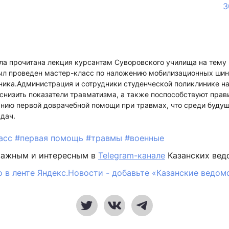
3
ла прочитана лекция курсантам Суворовского училища на тему
ыл проведен мастер-класс по наложению мобилизационных шин
ника.Администрация и сотрудники студенческой поликлинике на
снизить показатели травматизма, а также поспособствуют прав
нию первой доврачебной помощи при травмах, что среди будущ
дач.
ласс
#первая помощь
#травмы
#военные
важным и интересным в
Telegram-канале
Казанских вед
 в ленте Яндекс.Новости - добавьте «Казанские ведом