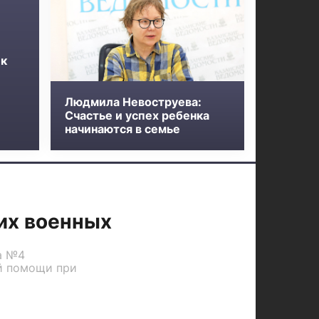
 к
Людмила Невоструева:
Счастье и успех ребенка
начинаются в семье
их военных
а №4
й помощи при