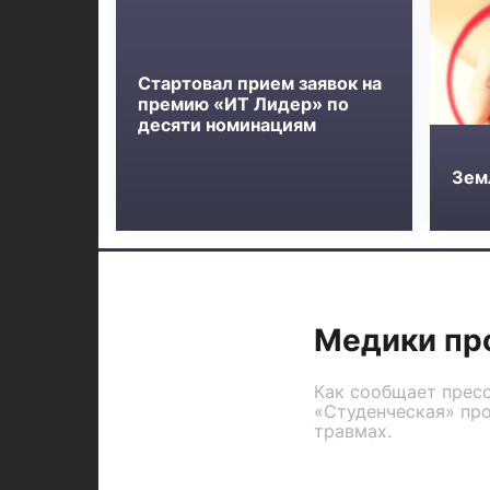
Стартовал прием заявок на
премию «ИТ Лидер» по
десяти номинациям
Зем
Медики пр
Как сообщает пресс
«Студенческая» пр
травмах.