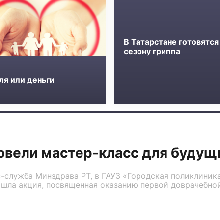
В Татарстане готовятся
сезону гриппа
ля или деньги
овели мастер-класс для будущ
-служба Минздрава РТ, в ГАУЗ «Городская поликлиник
ошла акция, посвященная оказанию первой доврачебно