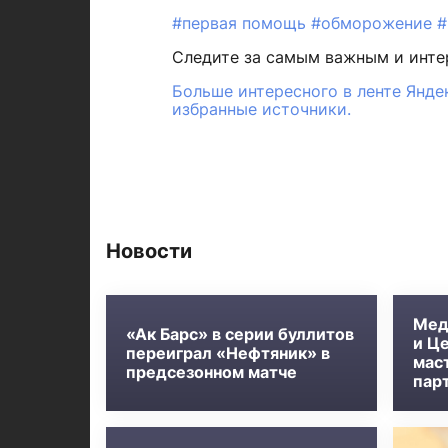
#первая помощь
#обморожение
#
Следите за самым важным и инт
Больше интересного в ленте Янде
избранные источники.
Новости
Мед
«Ак Барс» в серии буллитов
и Ц
переиграл «Нефтяник» в
мас
предсезонном матче
пар