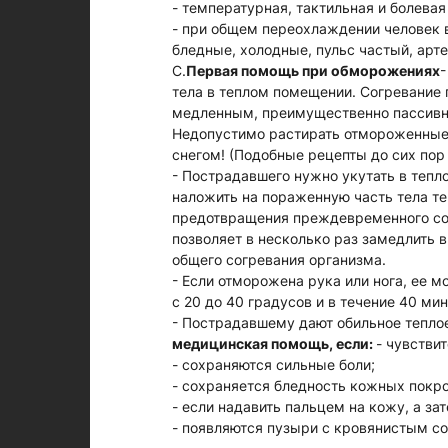
- температурная, тактильная и болевая
- при общем переохлаждении человек 
бледные, холодные, пульс частый, арт
С.
Первая помощь при обморожениях
-
тела в теплом помещении. Согревание
медленным, преимущественно пассив
Недопустимо растирать отмороженные 
снегом! (Подобные рецепты до сих пор 
- Пострадавшего нужно укутать в тепл
наложить на пораженную часть тела т
предотвращения преждевременного сог
позволяет в несколько раз замедлить 
общего согревания организма.
- Если отморожена рука или нога, ее 
с 20 до 40 градусов и в течение 40 ми
- Пострадавшему дают обильное теплое
медицинская помощь, если:
- чувстви
- сохраняются сильные боли;
- сохраняется бледность кожных покро
- если надавить пальцем на кожу, а за
- появляются пузыри с кровянистым 