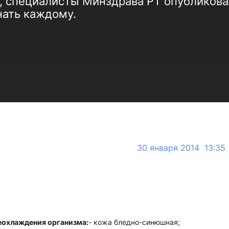
, специалисты Минздрава РТ опубликова
нать каждому.
30 января 2014 13:35
еохлаждения организма:
- кожа бледно-синюшная;