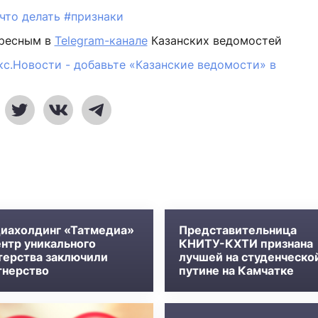
что делать
#признаки
ересным в
Telegram-канале
Казанских ведомостей
кс.Новости - добавьте «Казанские ведомости» в
иахолдинг «Татмедиа»
Представительница
ентр уникального
КНИТУ-КХТИ признана
терства заключили
лучшей на студенческо
тнерство
путине на Камчатке