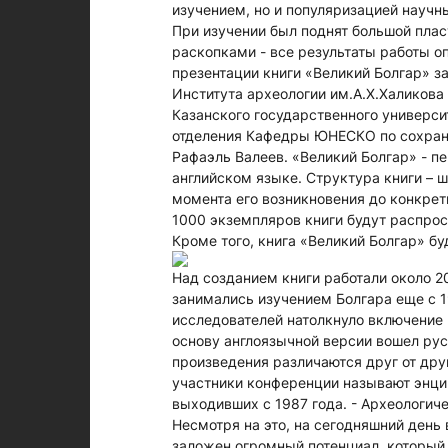
изучением, но и популяризацией научн
При изучении был поднят большой плас
раскопками - все результаты работы оп
презентации книги «Великий Болгар» з
Института археологии им.А.Х.Халикова 
Казанского государственного универси
отделения Кафедры ЮНЕСКО по сохран
Рафаэль Валеев. «Великий Болгар» - пе
английском языке. Структура книги – ш
момента его возникновения до конкрет
1000 экземпляров книги будут распро
Кроме того, книга «Великий Болгар» бу
Над созданием книги работали около 2
занимались изучением Болгара еще с 
исследователей натолкнуло включение 
основу англоязычной версии вошел рус
произведения различаются друг от дру
участники конференции называют энцик
выходивших с 1987 года. - Археологиче
Несмотря на это, на сегодняшний день 
заложен огромный потенциал, который 