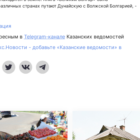
 различных странах путают Дунайскую с Волжской Болгарией, -
ация
ересным в
Telegram-канале
Казанских ведомостей
кс.Новости - добавьте «Казанские ведомости» в