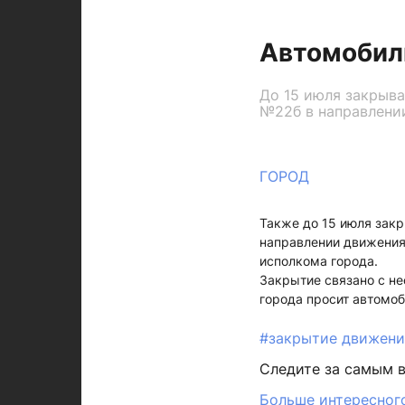
Автомобили
До 15 июля закрыва
№22б в направлении
ГОРОД
Также до 15 июля закр
направлении движения 
исполкома города.
Закрытие связано с н
города просит автомо
#закрытие движен
Следите за самым 
Больше интересного