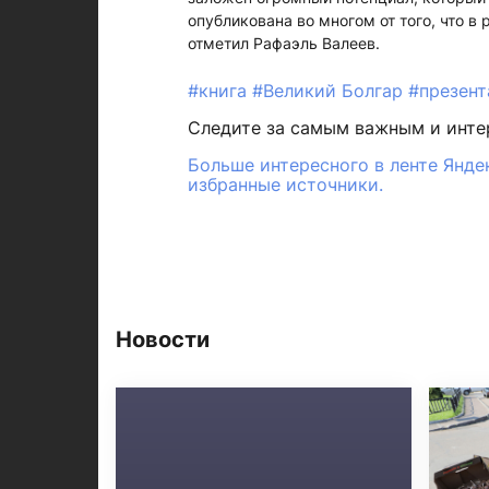
опубликована во многом от того, что в
отметил Рафаэль Валеев.
#книга
#Великий Болгар
#презент
Следите за самым важным и инт
Больше интересного в ленте Янде
избранные источники.
Новости