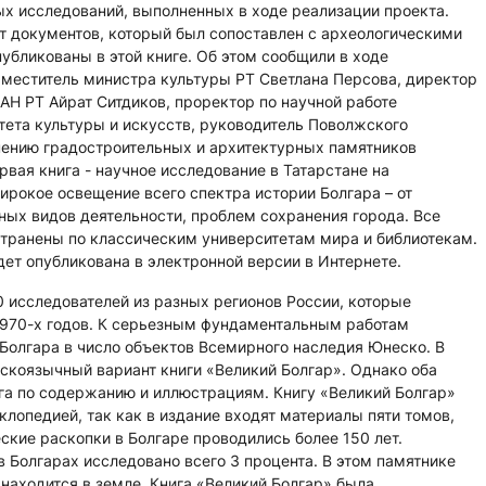
ых исследований, выполненных в ходе реализации проекта.
т документов, который был сопоставлен с археологическими
убликованы в этой книге. Об этом сообщили в ходе
аместитель министра культуры РТ Светлана Персова, директор
АН РТ Айрат Ситдиков, проректор по научной работе
тета культуры и искусств, руководитель Поволжского
ению градостроительных и архитектурных памятников
рвая книга - научное исследование в Татарстане на
ирокое освещение всего спектра истории Болгара – от
ных видов деятельности, проблем сохранения города. Все
странены по классическим университетам мира и библиотекам.
дет опубликована в электронной версии в Интернете.
0 исследователей из разных регионов России, которые
1970-х годов. К серьезным фундаментальным работам
Болгара в число объектов Всемирного наследия Юнеско. В
скоязычный вариант книги «Великий Болгар». Однако оба
га по содержанию и иллюстрациям. Книгу «Великий Болгар»
лопедией, так как в издание входят материалы пяти томов,
ские раскопки в Болгаре проводились более 150 лет.
в Болгарах исследовано всего 3 процента. В этом памятнике
находится в земле. Книга «Великий Болгар» была