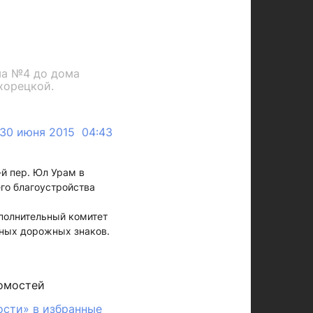
ма №4 до дома
хорецкой.
30 июня 2015 04:43
-й пер. Юл Урам в
его благоустройства
полнительный комитет
нных дорожных знаков.
омостей
ости» в избранные