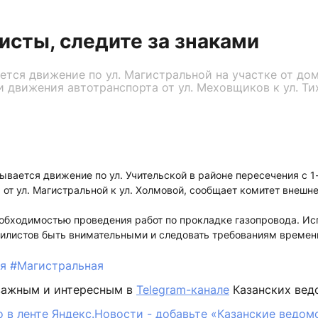
сты, следите за знаками
ется движение по ул. Магистральной на участке от до
 движения автотранспорта от ул. Меховщиков к ул. Ти
ывается движение по ул. Учительской в районе пересечения с 1
от ул. Магистральной к ул. Холмовой, сообщает комитет внешн
еобходимостью проведения работ по прокладке газопровода. Ис
билистов быть внимательными и следовать требованиям време
ия
#Магистральная
важным и интересным в
Telegram-канале
Казанских вед
 в ленте Яндекс.Новости - добавьте «Казанские ведом