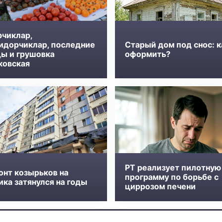
рчиклар,
идорчиклар, последние
Старый дом под снос: к
ды и грушовка
оформить?
ковская
РТ реализует пилотную
онт козырьков на
программу по борьбе с
ка затянулся на годы
циррозом печени