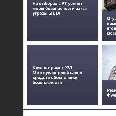
На выборах в РТ усилят
меры безопасности из-за
угрозы БПЛА
Огу
пом
яго
мос
Казань примет XVI
Международный салон
средств обеспечения
безопасности
Рем
Фучи