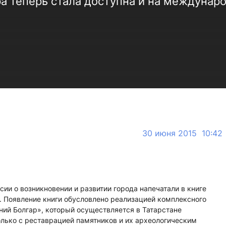
а теперь стала доступна и на междунар
30 июня 2015 10:42
ии о возникновении и развитии города напечатали в книге
. Появление книги обусловлено реализацией комплексного
ий Болгар», который осуществляется в Татарстане
только с реставрацией памятников и их археологическим