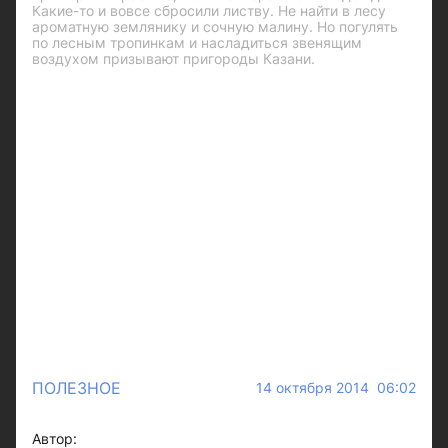
Какие-то и вовсе сбросили листву. Не найти в лесу
ароматную землянику и сочную малину. Но погулять
по лесным тропинкам и насладиться звенящим
воздухом призывают пригороды Казани.
ПОЛЕЗНОЕ
14 октября 2014 06:02
Автор: