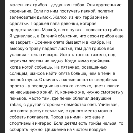
маленьких грибов - дедушкин табак. Они кругленькие,
серенькие. Если по ним постучать палкой, полетит
зеленоватый дымок. Жалко, из них гербарий не
сделать». Подошел папа девочки, которая
представилась Машей, в его руках - полпакета грибов.
Я удивилась, а Евгений объяснил, что сезон грибов еще
не закрыт:- Осенние опята бывают и в ноябре. На
высокую траву падают листья, там для грибов все
условия - тепло и сыро. Искать только тяжело, под
ворохом листвы не видно. Когда мимо пройдешь,
когда ногой собьешь. На пятачках, освещенных
солнцем, шансов найти опята больше, чем в тени, в
лесной глуши. Отличить ложные опята от съедобных
просто - у последних на ножке колечко, цвет шляпки
не насыщенно яркий. И, конечно же, нужно смотреть у
пеньков. Часто там, где пенек облепил дедушкин
табак, с другой стороны - семейство опят. Учитывая,
что опята растут семьями, с одного места можно
собрать полпакета. Поход за ними - это еще и
спортивный интерес. Если детям есть грибы нельзя, то
собирать нужно. Движение на чистом воздухе