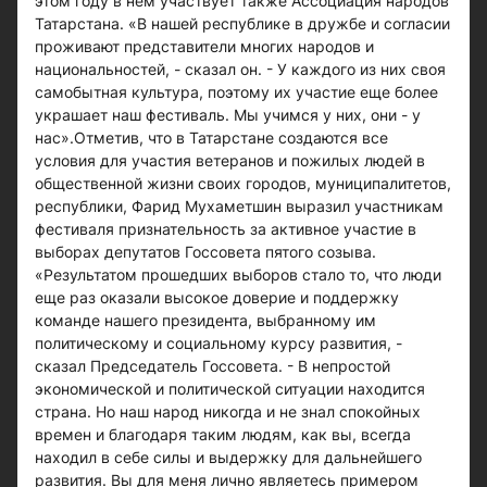
этом году в нем участвует также Ассоциация народов
Татарстана. «В нашей республике в дружбе и согласии
проживают представители многих народов и
национальностей, - сказал он. - У каждого из них своя
самобытная культура, поэтому их участие еще более
украшает наш фестиваль. Мы учимся у них, они - у
нас».Отметив, что в Татарстане создаются все
условия для участия ветеранов и пожилых людей в
общественной жизни своих городов, муниципалитетов,
республики, Фарид Мухаметшин выразил участникам
фестиваля признательность за активное участие в
выборах депутатов Госсовета пятого созыва.
«Результатом прошедших выборов стало то, что люди
еще раз оказали высокое доверие и поддержку
команде нашего президента, выбранному им
политическому и социальному курсу развития, -
сказал Председатель Госсовета. - В непростой
экономической и политической ситуации находится
страна. Но наш народ никогда и не знал спокойных
времен и благодаря таким людям, как вы, всегда
находил в себе силы и выдержку для дальнейшего
развития. Вы для меня лично являетесь примером