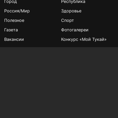
Город
Республика
Россия/Мир
Здоровье
Полезное
Спорт
Газета
Фотогалереи
Вакансии
Конкурс «Мой Тукай»
Афиша Казани
Редакция
Реклама
Выборы 2025
Подписка на газету
«КВ» - 35!