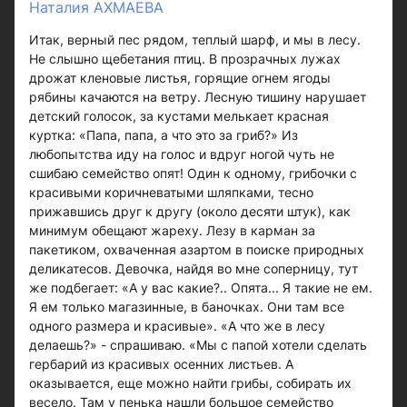
Наталия АХМАЕВА
Итак, верный пес рядом, теплый шарф, и мы в лесу.
Не слышно щебетания птиц. В прозрачных лужах
дрожат кленовые листья, горящие огнем ягоды
рябины качаются на ветру. Лесную тишину нарушает
детский голосок, за кустами мелькает красная
куртка: «Папа, папа, а что это за гриб?» Из
любопытства иду на голос и вдруг ногой чуть не
сшибаю семейство опят! Один к одному, грибочки с
красивыми коричневатыми шляпками, тесно
прижавшись друг к другу (около десяти штук), как
минимум обещают жареху. Лезу в карман за
пакетиком, охваченная азартом в поиске природных
деликатесов. Девочка, найдя во мне соперницу, тут
же подбегает: «А у вас какие?.. Опята... Я такие не ем.
Я ем только магазинные, в баночках. Они там все
одного размера и красивые». «А что же в лесу
делаешь?» - спрашиваю. «Мы с папой хотели сделать
гербарий из красивых осенних листьев. А
оказывается, еще можно найти грибы, собирать их
весело. Там у пенька нашли большое семейство