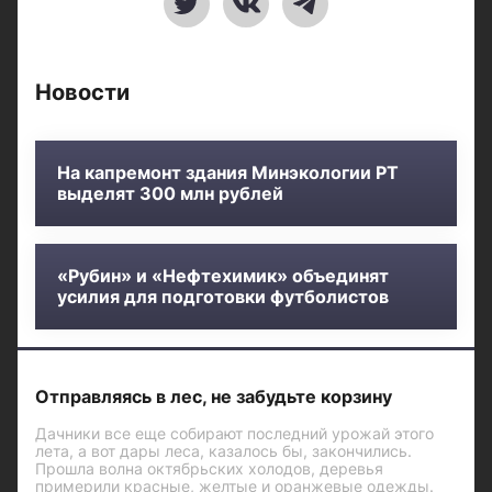
Новости
На капремонт здания Минэкологии РТ
выделят 300 млн рублей
«Рубин» и «Нефтехимик» объединят
усилия для подготовки футболистов
Отправляясь в лес, не забудьте корзину
Дачники все еще собирают последний урожай этого
лета, а вот дары леса, казалось бы, закончились.
Прошла волна октябрьских холодов, деревья
примерили красные, желтые и оранжевые одежды.