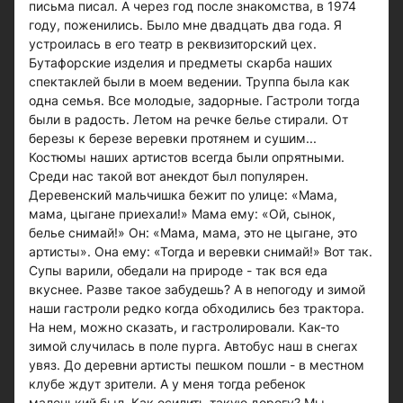
письма писал. А через год после знакомства, в 1974
году, поженились. Было мне двадцать два года. Я
устроилась в его театр в реквизиторский цех.
Бутафорские изделия и предметы скарба наших
спектаклей были в моем ведении. Труппа была как
одна семья. Все молодые, задорные. Гастроли тогда
были в радость. Летом на речке белье стирали. От
березы к березе веревки протянем и сушим...
Костюмы наших артистов всегда были опрятными.
Среди нас такой вот анекдот был популярен.
Деревенский мальчишка бежит по улице: «Мама,
мама, цыгане приехали!» Мама ему: «Ой, сынок,
белье снимай!» Он: «Мама, мама, это не цыгане, это
артисты». Она ему: «Тогда и веревки снимай!» Вот так.
Супы варили, обедали на природе - так вся еда
вкуснее. Разве такое забудешь? А в непогоду и зимой
наши гастроли редко когда обходились без трактора.
На нем, можно сказать, и гастролировали. Как-то
зимой случилась в поле пурга. Автобус наш в снегах
увяз. До деревни артисты пешком пошли - в местном
клубе ждут зрители. А у меня тогда ребенок
маленький был. Как осилить такую дорогу? Мы