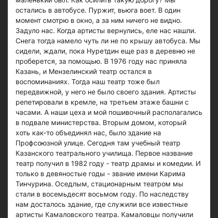
остались в автобусе. Пуржит, вьюга воет. В один
момент смотрю в окно, а за ним ничего не видно.
Задуло нас. Когда артисты вернулись, еле нас нашли.
Снега тогда намело чуть ли не по крышу автобуса. Мы
сидели, ждали, пока Нуретдин еще раз в деревню не
проберется, за помощью. В 1976 году нас приняла
Казань, и Мензелинский театр остался в
воспоминаниях. Тогда наш театр тоже был
передвижной, у него не было своего здания. Артисты
репетировали в кремле, на третьем этаже башни с
часами. А наши цеха и мой пошивочный располагались
в подвале министерства. Вторым домом, который
хоть как-то объединял нас, было здание на
Профсоюзной улице. Сегодня там учебный театр
Казанского театрального училища. Первое название
театр получил в 1982 году - театр драмы и комедии. И
только в девяностые годы - звание имени Карима
Тинчурина. Оседлым, стационарным театром мы
стали в восемьдесят восьмом году. По наследству
нам досталось здание, где служили все известные
артисты Камаловского театра. Камаловцы получили