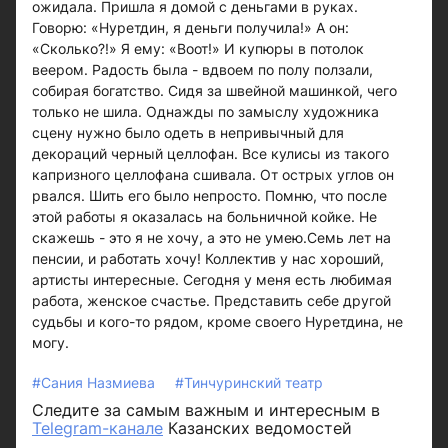
ожидала. Пришла я домой с деньгами в руках.
Говорю: «Нуретдин, я деньги получила!» А он:
«Сколько?!» Я ему: «Воот!» И купюры в потолок
веером. Радость была - вдвоем по полу ползали,
собирая богатство. Сидя за швейной машинкой, чего
только не шила. Однажды по замыслу художника
сцену нужно было одеть в непривычный для
декораций черный целлофан. Все кулисы из такого
капризного целлофана сшивала. От острых углов он
рвался. Шить его было непросто. Помню, что после
этой работы я оказалась на больничной койке. Не
скажешь - это я не хочу, а это не умею.Семь лет на
пенсии, и работать хочу! Коллектив у нас хороший,
артисты интересные. Сегодня у меня есть любимая
работа, женское счастье. Представить себе другой
судьбы и кого-то рядом, кроме своего Нуретдина, не
могу.
#Сания Назмиева
#Тинчуринский театр
Следите за самым важным и интересным в
Telegram-канале
Казанских ведомостей