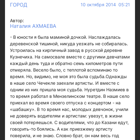
ГОРОД
10 октября 2014 05:21
Автор:
Наталия АХМАЕВА
- В юности я была маминой дочкой. Наслаждалась
деревенской тишиной, никуда уезжать не собиралась.
Устроилась на кирпичный завод в русской деревне
Кузнечиха. На самосвале вместе с другими девчатами
каждый день туда и обратно семь километров пути
отмеряла. Весело было, с теплотой вспоминаю то
время. Но, видимо, не моя это была судьба.Однажды
в наше село Чечекле заехали артисты. И вместе с
одним из них пришла моя судьба. Нуретдин Назмиев в
то время работал в Мензелинском театре. В наше село
приехал во время своего отпуска с концертом - на
«шабашку». В то время нас, молодых девчонок, учили
не доверять водителям и артистам: увезут, в жизни
своей потеряешься. С водителями, что до Казани едут,
говорить-то боялись. А как приезжему артисту
поверила, и не знаю. Словно брат, он нам весь год