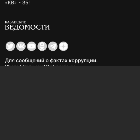
«КВ» - 35!
Для сообщений о фактах коррупции:
Shamil.Sadykov@tatmedia.ru
Учредитель СМИ: АО «ТАТМЕДИА»
420066, Российская Федерация, Республика
Татарстан, г. Казань, ул. Декабристов, д. 2
Редакция:
(843) 562-64-30
info@kazved.ru
Рекламный отдел
:
(843) 562-64-35
ads@kazved.ru
© 1991 – 2026 Филиал АО «ТАТМЕДИА» «Редакция газеты
«Казанские ведомости»
420066, Российская Федерация, Республика Татарстан, г.
Казань, ул. Чистопольская, д. 5