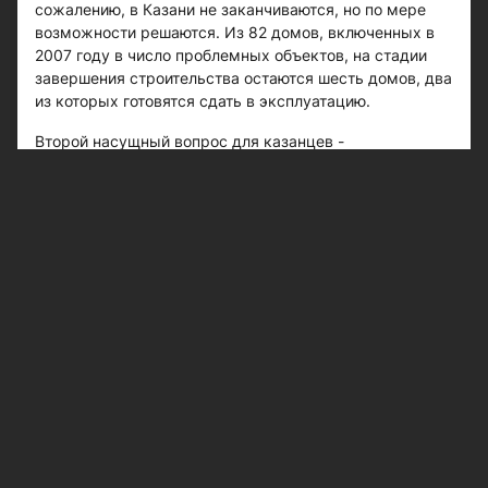
сожалению, в Казани не заканчиваются, но по мере
возможности решаются. Из 82 домов, включенных в
2007 году в число проблемных объектов, на стадии
завершения строительства остаются шесть домов, два
из которых готовятся сдать в эксплуатацию.
Второй насущный вопрос для казанцев -
общественный транспорт. Ильсур Метшин сообщил,
что износ парка общественного транспорта составляет
от 45 до 70%. Для решения проблемы в течение трех
лет планируется заменить около 350 автобусов,
приобретенных в 2006 - 2008 годах, а также 35
трамваев и 75 троллейбусов, которые отработали
нормативный срок эксплуатации и подлежат
списанию. Сейчас заключены контракты на
приобретение 10 трамваев и 40 троллейбусов.
Автобусный парк Казани был обновлен на 60%.
Закуплено 539 низкопольных автобусов большой
вместимости марок «НефАЗ», «МАЗ» и «ПАЗ»,
приобретено 40 трамваев и 58 троллейбусов.