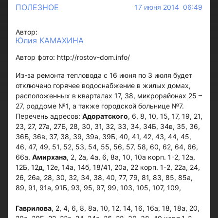
ПОЛЕЗНОЕ
17 июня 2014 06:49
Автор:
Юлия КАМАХИНА
Автор фото: http://rostov-dom.info/
Из-за ремонта тепловода с 16 июня по 3 июля будет
отключено горячее водоснабжение в жилых домах,
расположенных в кварталах 17, 38, микрорайонах 25 –
27, роддоме №1, а также городской больнице №7.
Перечень адресов:
Адоратского
, 6, 8, 10, 15, 17, 19, 21,
23, 27, 27а, 27Б, 28, 30, 31, 32, 33, 34, 34Б, 34в, 35, 36,
36Б, 36в, 37, 38, 39, 39а, 39Б, 40, 41, 42, 43, 44, 45,
46, 47, 49, 51, 52, 53, 54, 55, 56, 57, 58, 60, 62, 64, 66,
66а,
Амирхана
, 2, 2а, 4а, 6, 8а, 10, 10а корп. 1-2, 12а,
12Б, 12д, 12е, 14а, 14б, 18/41, 20а, 22 корп. 1-2, 22а, 24,
26, 26а, 28, 30, 32, 34, 38, 40, 77, 79, 81, 83, 85, 85а,
89, 91, 91а, 91Б, 93, 95, 97, 99, 103, 105, 107, 109,
Гаврилова
, 2, 4, 6, 8, 8а, 10, 12, 14, 16, 16а, 18, 18а, 20,