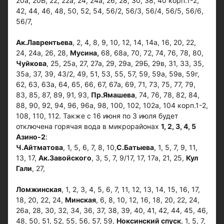
20а, 20Б, 22, 22а, 24, 24а, 26, 28, 30, 38, 40 корп.1-2,
42, 44, 46, 48, 50, 52, 54, 56/2, 56/3, 56/4, 56/5, 56/6,
56/7,
Ак.Лаврентьева
, 2, 4, 8, 9, 10, 12, 14, 14а, 16, 20, 22,
24, 24а, 26, 28,
Мусина,
68, 68а, 70, 72, 74, 76, 78, 80,
Чуйкова
, 25, 25а, 27, 27а, 29, 29а, 29Б, 29в, 31, 33, 35,
35а, 37, 39, 43/2, 49, 51, 53, 55, 57, 59, 59а, 59в, 59г,
62, 63, 63а, 64, 65, 66, 67, 67а, 69, 71, 73, 75, 77, 79,
83, 85, 87, 89, 91, 93,
Пр.Ямашева
, 74, 76, 78, 82, 84,
88, 90, 92, 94, 96, 96а, 98, 100, 102, 102а, 104 корп.1-2,
108, 110, 112. Также с 16 июня по 3 июля будет
отключена горячая вода в микрорайонах
1, 2, 3, 4, 5
Азино-2
:
Ч.Айтматова
, 1, 5, 6, 7, 8, 10,
С.Батыева
, 1, 5, 7, 9, 11,
13, 17,
Ак.Завойского
, 3, 5, 7, 9/17, 17, 17а, 21, 25,
Кул
Гали
, 27,
Ломжинская
, 1, 2, 3, 4, 5, 6, 7, 11, 12, 13, 14, 15, 16, 17,
18, 20, 22, 24,
Минская
, 6, 8, 10, 12, 16, 18, 20, 22, 24,
26а, 28, 30, 32, 34, 36, 37, 38, 39, 40, 41, 42, 44, 45, 46,
48, 50, 51, 52, 55, 56, 57, 59,
Ноксинский спуск
, 1, 5, 7,