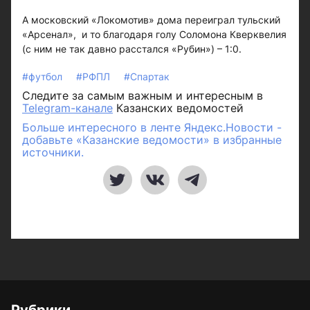
А московский «Локомотив» дома переиграл тульский
«Арсенал», и то благодаря голу Соломона Кверквелия
(с ним не так давно расстался «Рубин») – 1:0.
#футбол
#РФПЛ
#Спартак
Следите за самым важным и интересным в
Telegram-канале
Казанских ведомостей
Больше интересного в ленте Яндекс.Новости -
добавьте «Казанские ведомости» в избранные
источники.