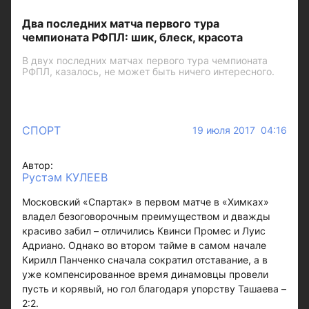
Два последних матча первого тура
чемпионата РФПЛ: шик, блеск, красота
В двух последних матчах первого тура чемпионата
РФПЛ, казалось, не может быть ничего интересного.
СПОРТ
19 июля 2017 04:16
Автор:
Рустэм КУЛЕЕВ
Московский «Спартак» в первом матче в «Химках»
владел безоговорочным преимуществом и дважды
красиво забил – отличились Квинси Промес и Луис
Адриано. Однако во втором тайме в самом начале
Кирилл Панченко сначала сократил отставание, а в
уже компенсированное время динамовцы провели
пусть и корявый, но гол благодаря упорству Ташаева –
2:2.