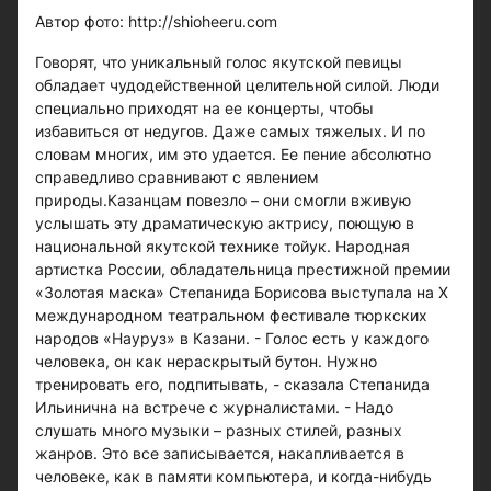
Автор фото: http://shioheeru.com
Говорят, что уникальный голос якутской певицы
обладает чудодейственной целительной силой. Люди
специально приходят на ее концерты, чтобы
избавиться от недугов. Даже самых тяжелых. И по
словам многих, им это удается. Ее пение абсолютно
справедливо сравнивают с явлением
природы.Казанцам повезло – они смогли вживую
услышать эту драматическую актрису, поющую в
национальной якутской технике тойук. Народная
артистка России, обладательница престижной премии
«Золотая маска» Степанида Борисова выступала на X
международном театральном фестивале тюркских
народов «Науруз» в Казани. - Голос есть у каждого
человека, он как нераскрытый бутон. Нужно
тренировать его, подпитывать, - сказала Степанида
Ильинична на встрече с журналистами. - Надо
слушать много музыки – разных стилей, разных
жанров. Это все записывается, накапливается в
человеке, как в памяти компьютера, и когда-нибудь