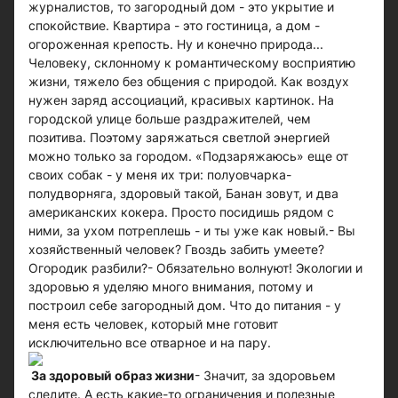
журналистов, то загородный дом - это укрытие и
спокойствие. Квартира - это гостиница, а дом -
огороженная крепость. Ну и конечно природа...
Человеку, склонному к романтическому восприятию
жизни, тяжело без общения с природой. Как воздух
нужен заряд ассоциаций, красивых картинок. На
городской улице больше раздражителей, чем
позитива. Поэтому заряжаться светлой энергией
можно только за городом. «Подзаряжаюсь» еще от
своих собак - у меня их три: полуовчарка-
полудворняга, здоровый такой, Банан зовут, и два
американских кокера. Просто посидишь рядом с
ними, за ухом потреплешь - и ты уже как новый.- Вы
хозяйственный человек? Гвоздь забить умеете?
Огородик разбили?- Обязательно волнуют! Экологии и
здоровью я уделяю много внимания, потому и
построил себе загородный дом. Что до питания - у
меня есть человек, который мне готовит
исключительно все отварное и на пару.
За здоровый образ жизни
- Значит, за здоровьем
следите. А есть какие-то ограничения и полезные