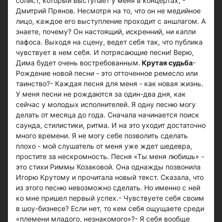
солист, который выступает у меня в концертах, -
Дмитрий Прянов. Несмотря на то, что он не медийное
лицо, каждое его выступление проходит с аншлагом. А
знаете, почему? Он настоящий, искренний, ни капли
пафоса. Выходя на сцену, ведет себя так, что публика
чувствует в нем себя. И потрясающие песни! Верю,
Дима будет очень востребованным.
Крутая судьба
-
Рождение новой песни - это отточенное ремесло или
таинство?- Каждая песня для меня - как новая жизнь.
У меня песни не рождаются за один-два дня, как
сейчас у молодых исполнителей. Я одну песню могу
делать от месяца до года. Сначала начинается поиск
саунда, стилистики, ритма. И на это уходит достаточно
много времени. Я не могу себе позволить сделать
плохо - мой слушатель от меня уже ждет шедевра,
простите за нескромность. Песня «Ты меня любишь» -
это стихи Риммы Козаковой. Она однажды позвонила
Игорю Крутому и прочитала новый текст. Сказала, что
из этого песню невозможно сделать. Но именно с ней
ко мне пришел первый успех.- Чувствуете себя своим
в шоу-бизнесе? Если нет, то кем себя ощущаете среди
«племени младого, незнакомого»?- Я себя вообще