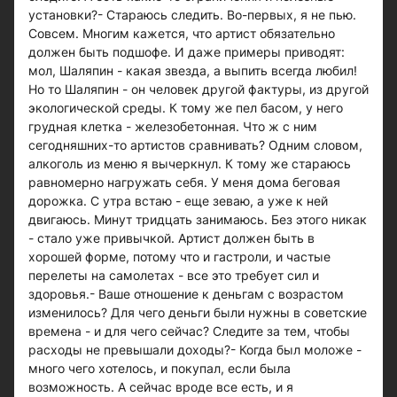
установки?- Стараюсь следить. Во-первых, я не пью.
Совсем. Многим кажется, что артист обязательно
должен быть подшофе. И даже примеры приводят:
мол, Шаляпин - какая звезда, а выпить всегда любил!
Но то Шаляпин - он человек другой фактуры, из другой
экологической среды. К тому же пел басом, у него
грудная клетка - железобетонная. Что ж с ним
сегодняшних-то артистов сравнивать? Одним словом,
алкоголь из меню я вычеркнул. К тому же стараюсь
равномерно нагружать себя. У меня дома беговая
дорожка. С утра встаю - еще зеваю, а уже к ней
двигаюсь. Минут тридцать занимаюсь. Без этого никак
- стало уже привычкой. Артист должен быть в
хорошей форме, потому что и гастроли, и частые
перелеты на самолетах - все это требует сил и
здоровья.- Ваше отношение к деньгам с возрастом
изменилось? Для чего деньги были нужны в советские
времена - и для чего сейчас? Следите за тем, чтобы
расходы не превышали доходы?- Когда был моложе -
много чего хотелось, и покупал, если была
возможность. А сейчас вроде все есть, и я