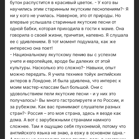
бутон распустится в красивый цветок. - У кого вы
научились этим старинным якутским песнопениям?- Я
ни у кого не училась. Наверное, это от природы. Но
впервые услышала старинные якутские песни от
одной бабки, которая приходила в гости к маме. Она
говорила о своей жизни, причитая, напевно. Я слушала
ее с удивлением. В тот момент подумала, как же
интересно она поет!
- Национальному якутскому пению вы с успехом
учите и европейцев, вроде бы далеких от этой
культуры. Насколько это сложно?- Навыки, опыт
можно передать. Я учила технике тойук английских
актеров в Лондоне. И была удивлена, что интерес к
моим мастер-классам был большой. Они с
удовольствием пели якутские песни - и у них это
получалось!- Вы много гастролируете и по России, и
за рубежом. Как вас принимают слушатели разных
стран?- Россия – это моя страна, здесь я везде как
дома. А вот с зарубежными странами намного
сложнее. Там я ощущаю себя глухонемой, потому что
английского языка не знаю, а езжу в основном одна.-