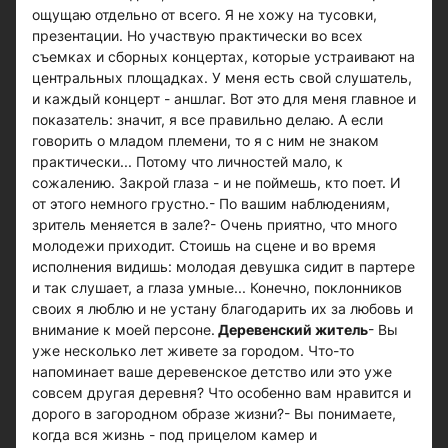
ощущаю отдельно от всего. Я не хожу на тусовки,
презентации. Но участвую практически во всех
съемках и сборных концертах, которые устраивают на
центральных площадках. У меня есть свой слушатель,
и каждый концерт - аншлаг. Вот это для меня главное и
показатель: значит, я все правильно делаю. А если
говорить о младом племени, то я с ним не знаком
практически... Потому что личностей мало, к
сожалению. Закрой глаза - и не поймешь, кто поет. И
от этого немного грустно.- По вашим наблюдениям,
зритель меняется в зале?- Очень приятно, что много
молодежи приходит. Стоишь на сцене и во время
исполнения видишь: молодая девушка сидит в партере
и так слушает, а глаза умные... Конечно, поклонников
своих я люблю и не устану благодарить их за любовь и
внимание к моей персоне.
Деревенский житель
- Вы
уже несколько лет живете за городом. Что-то
напоминает ваше деревенское детство или это уже
совсем другая деревня? Что особенно вам нравится и
дорого в загородном образе жизни?- Вы понимаете,
когда вся жизнь - под прицелом камер и