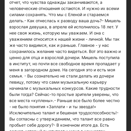
отчет, что чувства однажды заканчиваются, а
человеческие отношения остаются. И нужно их всеми
силами сохранять. Что мы с Еленой и стараемся
делать.- Как отнеслась к разводу ваша дочь?- Мишель
взрослая девушка, в апреле ей исполнилось 18 лет. У
нее своя жизнь, которую мы уважаем. И она с
уважением относится к нашей жизни - личной. Мы так
же часто видимся, как и раньше. Главное - у нас
сохранилось желание часто видеться. Вот это важно и
ценно для отца и взрослой дочери. Мишель поступила
в институт, но почти все свободное время пропадает у
меня в загородном доме. На сегодня это и есть моя
семья. - Вы сознательно не стали делать из дочери
певицу, потому что сами музыкальную карьеру
начинали с музыкальных конкурсов. Какие трудности
были тогда? Сейчас-то простые зрители уверены, что
все места «куплены».- Раньше все было более честно
- не было понятия «Заплати - и ты звезда!»
Исключительно талант и бешеная трудоспособность!-
Вы согласны с утверждением, что талант все равно
пробьет себе дорогу?- В конечном итоге да. Есть