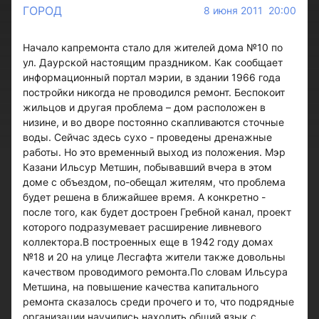
ГОРОД
8 июня 2011 20:00
Начало капремонта стало для жителей дома №10 по
ул. Даурской настоящим праздником. Как сообщает
информационный портал мэрии, в здании 1966 года
постройки никогда не проводился ремонт. Беспокоит
жильцов и другая проблема – дом расположен в
низине, и во дворе постоянно скапливаются сточные
воды. Сейчас здесь сухо - проведены дренажные
работы. Но это временный выход из положения. Мэр
Казани Ильсур Метшин, побывавший вчера в этом
доме с объездом, по-обещал жителям, что проблема
будет решена в ближайшее время. А конкретно -
после того, как будет достроен Гребной канал, проект
которого подразумевает расширение ливневого
коллектора.В построенных еще в 1942 году домах
№18 и 20 на улице Лесгафта жители также довольны
качеством проводимого ремонта.По словам Ильсура
Метшина, на повышение качества капитального
ремонта сказалось среди прочего и то, что подрядные
организации научились находить общий язык с