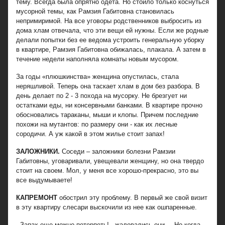
тему. Всегда была опрятно одета. Но стоило только коснуться
мусорной темы, как Рамзия Габитовна становилась
непримиримой. На все уговоры родственников выбросить из
дома хлам отвечала, что эти вещи ей нужны. Если же родные
делали попытки без ее ведома устроить генеральную уборку
в квартире, Рамзия Габитовна обижалась, плакала. А затем в
течение недели наполняла комнаты новым мусором.
За годы «плюшкинства» женщина опустилась, стала
неряшливой. Теперь она таскает хлам в дом без разбора. В
день делает по 2 - 3 похода на мусорку. Не брезгует ни
остатками еды, ни консервными банками. В квартире прочно
обосновались тараканы, мыши и клопы. Причем последние
похожи на мутантов: по размеру они - как их лесные
сородичи. А уж какой в этом жилье стоит запах!
ЗАЛОЖНИКИ.
Соседи – заложники болезни Рамзии
Габитовны, уговаривали, увещевали женщину, но она твердо
стоит на своем. Мол, у меня все хорошо-прекрасно, это вы
все выдумываете!
КАПРЕМОНТ
обострил эту проблему. В первый же свой визит
в эту квартиру слесари выскочили из нее как ошпаренные.
- Запах еще можно потерпеть! - жаловались они. – Но когда