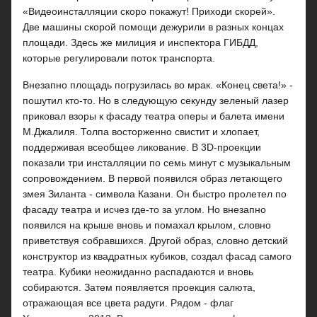
«Видеоинсталляции скоро покажут! Приходи скорей».
Две машины скорой помощи дежурили в разных концах
площади. Здесь же милиция и инспектора ГИБДД,
которые регулировали поток транспорта.
Внезапно площадь погрузилась во мрак. «Конец света!» -
пошутил кто-то. Но в следующую секунду зеленый лазер
приковал взоры к фасаду театра оперы и балета имени
М.Джалиля. Толпа восторженно свистит и хлопает,
поддерживая всеобщее ликование. В 3D-проекции
показали три инсталляции по семь минут с музыкальным
сопровождением. В первой появился образ летающего
змея Зиланта - символа Казани. Он быстро пролетел по
фасаду театра и исчез где-то за углом. Но внезапно
появился на крыше вновь и помахал крылом, словно
приветствуя собравшихся. Другой образ, словно детский
конструктор из квадратных кубиков, создал фасад самого
театра. Кубики неожиданно распадаются и вновь
собираются. Затем появляется проекция салюта,
отражающая все цвета радуги. Рядом - флаг