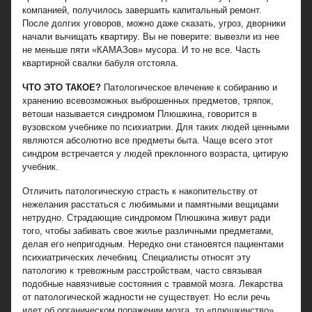
компанией, получилось завершить капитальный ремонт.
После долгих уговоров, можно даже сказать, угроз, дворники
начали вычищать квартиру. Вы не поверите: вывезли из нее
не меньше пяти «КАМАЗов» мусора. И то не все. Часть
квартирной свалки бабуля отстояла.
ЧТО ЭТО ТАКОЕ?
Патологическое влечение к собиранию и
хранению всевозможных выброшенных предметов, тряпок,
ветоши называется синдромом Плюшкина, говорится в
вузовском учебнике по психиатрии. Для таких людей ценными
являются абсолютно все предметы быта. Чаще всего этот
синдром встречается у людей преклонного возраста, цитирую
учебник.
Отличить патологическую страсть к накопительству от
нежелания расстаться с любимыми и памятными вещицами
нетрудно. Страдающие синдромом Плюшкина живут ради
того, чтобы забивать свое жилье различными предметами,
делая его непригодным. Нередко они становятся пациентами
психиатрических лечебниц. Специалисты относят эту
патологию к тревожным расстройствам, часто связывая
подобные навязчивые состояния с травмой мозга. Лекарства
от патологической жадности не существует. Но если речь
идет об органическом поражении мозга, то «плюшкинство»