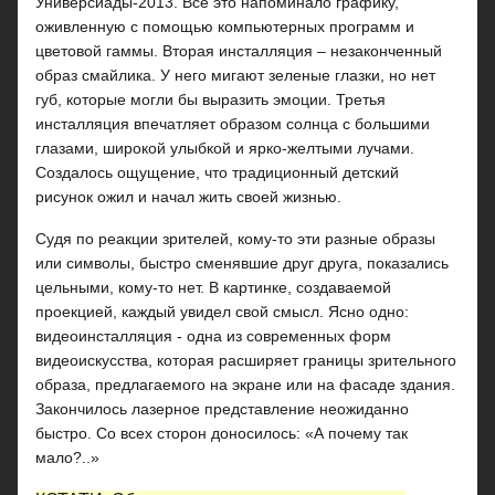
Универсиады-2013. Все это напоминало графику,
оживленную с помощью компьютерных программ и
цветовой гаммы. Вторая инсталляция – незаконченный
образ смайлика. У него мигают зеленые глазки, но нет
губ, которые могли бы выразить эмоции. Третья
инсталляция впечатляет образом солнца с большими
глазами, широкой улыбкой и ярко-желтыми лучами.
Создалось ощущение, что традиционный детский
рисунок ожил и начал жить своей жизнью.
Судя по реакции зрителей, кому-то эти разные образы
или символы, быстро сменявшие друг друга, показались
цельными, кому-то нет. В картинке, создаваемой
проекцией, каждый увидел свой смысл. Ясно одно:
видеоинсталляция - одна из современных форм
видеоискусства, которая расширяет границы зрительного
образа, предлагаемого на экране или на фасаде здания.
Закончилось лазерное представление неожиданно
быстро. Со всех сторон доносилось: «А почему так
мало?..»