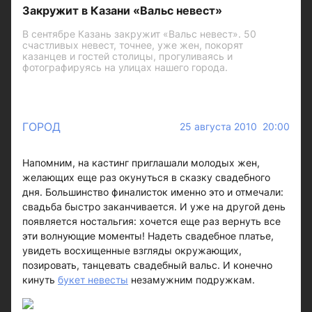
Закружит в Казани «Вальс невест»
В сентябре Казань закружит «Вальс невест». 50
счастливых невест, точнее, уже жен, покорят
казанцев и гостей столицы, прогуливаясь и
фотографируясь на улицах нашего города.
ГОРОД
25 августа 2010 20:00
Напомним, на кастинг приглашали молодых жен,
желающих еще раз окунуться в сказку свадебного
дня. Большинство финалисток именно это и отмечали:
свадьба быстро заканчивается. И уже на другой день
появляется ностальгия: хочется еще раз вернуть все
эти волнующие моменты! Надеть свадебное платье,
увидеть восхищенные взгляды окружающих,
позировать, танцевать свадебный вальс. И конечно
кинуть
букет невесты
незамужним подружкам.