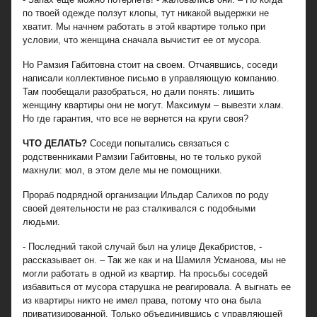
по твоей одежде ползут клопы, тут никакой выдержки не
хватит. Мы начнем работать в этой квартире только при
условии, что женщина сначала вычистит ее от мусора.
Но Рамзия Габитовна стоит на своем. Отчаявшись, соседи
написали коллективное письмо в управляющую компанию.
Там пообещали разобраться, но дали понять: лишить
женщину квартиры они не могут. Максимум – вывезти хлам.
Но где гарантия, что все не вернется на круги своя?
ЧТО ДЕЛАТЬ?
Соседи попытались связаться с
родственниками Рамзии Габитовны, но те только рукой
махнули: мол, в этом деле мы не помощники.
Прораб подрядной организации Ильдар Салихов по роду
своей деятельности не раз сталкивался с подобными
людьми.
- Последний такой случай был на улице Декабристов, -
рассказывает он. – Так же как и на Шамиля Усманова, мы не
могли работать в одной из квартир. На просьбы соседей
избавиться от мусора старушка не реагировала. А выгнать ее
из квартиры никто не имел права, потому что она была
приватизированной. Только объединившись с управляющей