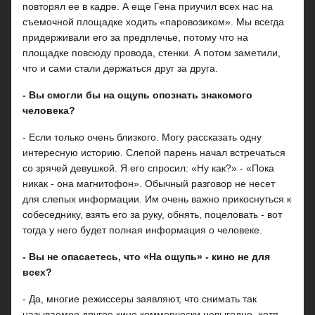
повторял ее в кадре. А еще Гена приучил всех нас на
съемочной площадке ходить «паровозиком». Мы всегда
придерживали его за предплечье, потому что на
площадке повсюду провода, стенки. А потом заметили,
что и сами стали держаться друг за друга.
- Вы смогли бы на ощупь опознать знакомого
человека?
- Если только очень близкого. Могу рассказать одну
интересную историю. Слепой парень начал встречаться
со зрячей девушкой. Я его спросил: «Ну как?» - «Пока
никак - она магнитофон». Обычный разговор не несет
для слепых информации. Им очень важно прикоснуться к
собеседнику, взять его за руку, обнять, поцеловать - вот
тогда у него будет полная информация о человеке.
- Вы не опасаетесь, что «На ощупь» - кино не для
всех?
- Да, многие режиссеры заявляют, что снимать так
называемое другое кино коммерчески невыгодно, хотя