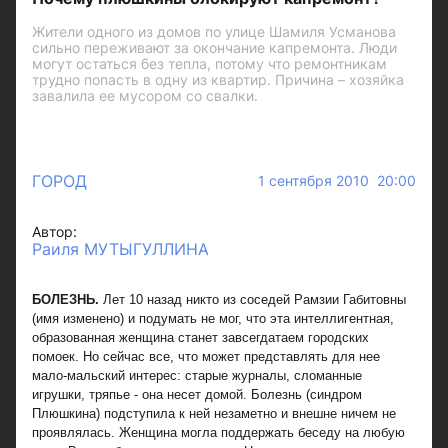
Жители одного из домов по улице Шамиля Усманова
сильно переживают за окончание капремонта. Люди
могут остаться без тепла, потому что ремонтникам
трудно попасть в одну из квартир. Причина – хозяйка
завалила ее мусором со свалки.
ГОРОД
1 сентября 2010 20:00
Автор:
Раиля МУТЫГУЛЛИНА
БОЛЕЗНЬ.
Лет 10 назад никто из соседей Рамзии Габитовны
(имя изменено) и подумать не мог, что эта интеллигентная,
образованная женщина станет завсегдатаем городских
помоек. Но сейчас все, что может представлять для нее
мало-мальский интерес: старые журналы, сломанные
игрушки, тряпье - она несет домой. Болезнь (синдром
Плюшкина) подступила к ней незаметно и внешне ничем не
проявлялась. Женщина могла поддержать беседу на любую