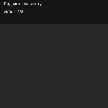
Подписка на газету
«КВ» - 35!
Для сообщений о фактах коррупции:
Shamil.Sadykov@tatmedia.ru
Учредитель СМИ: АО «ТАТМЕДИА»
420066, Российская Федерация, Республика
Татарстан, г. Казань, ул. Декабристов, д. 2
Редакция:
(843) 562-64-30
info@kazved.ru
Рекламный отдел
:
(843) 562-64-35
ads@kazved.ru
© 1991 – 2026 Филиал АО «ТАТМЕДИА» «Редакция газеты
«Казанские ведомости»