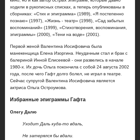
кино, но и как автор острых эпиграмм, которые давно
ходили в рукописных списках, а теперь опубликованы в
сборниках: «Стих и эпиграмма» (1989), «Я постепенно
познаю» (1997), «Жизнь - театр» (1998), «Сад забытых
воспоминаний» (1999), «Стихотворения, воспоминания,
эпиграммы» (2000), «Тени на воде» (2001).
Первой женой Валентина Иосифовича была
манекенщица Елена Изоргина. Неудачным стал и брак с
балериной Инной Елисеевой - они развелись в начале
1980-х. Их дочь Ольга покончила с собой 24 августа 2002
года, после чего Гафт долго болел, не играл в театре.
Сейчас супругой Валентина Иосифовича является
актриса Ольга Остроумова.
Избранные эпиграммы Гафта
Олегу Далю
Уходит Даль куда-то вдаль,
Не затерялся бы вдали.