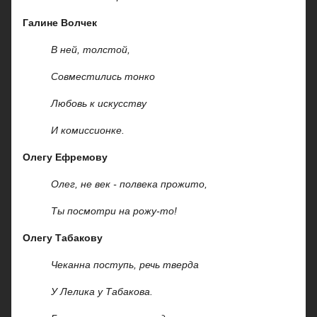
Галине Волчек
В ней, толстой,
Совместились тонко
Любовь к искусству
И комиссионке.
Олегу Ефремову
Олег, не век - полвека прожито,
Ты посмотри на рожу-то!
Олегу Табакову
Чеканна поступь, речь тверда
У Лелика у Табакова.