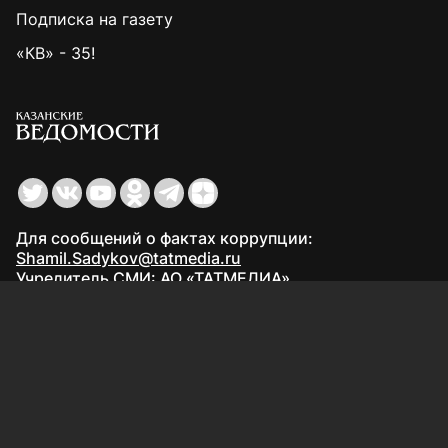
Подписка на газету
«КВ» - 35!
Для сообщений о фактах коррупции:
Shamil.Sadykov@tatmedia.ru
Учредитель СМИ: АО «ТАТМЕДИА»
420066, Российская Федерация, Республика
Татарстан, г. Казань, ул. Декабристов, д. 2
Редакция:
(843) 562-64-30
info@kazved.ru
Рекламный отдел
:
(843) 562-64-35
ads@kazved.ru
© 1991 – 2026 Филиал АО «ТАТМЕДИА» «Редакция газеты