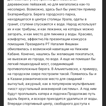
деревенских пейзажей, но для мегаполиса как-то
несолидно. Возможно, здесь был бы уместен пример
Екатеринбурга. Берега городского парка,
находящегося в центре столицы Урала, одеты в
гранит, ступени спускаются к воде. Народ использует
их и как трибуны, и как лежанки, на которых можно
загорать, и как место для пикника у воды. Красиво,
комфортно, эффектно.На презентации конкурса
помощник Президента РТ Наталия Фишман
обмолвилась о возможной навигации на Нижнем
Кабане. Конечно, нашлись бы желающие покататься,
не выезжая из города, по воде. А еще не помешал бы
легкий пешеходный мост, соединяющий
противоположные берега. В Альметьевске, к примеру,
на городском озере построили такой. Появилось бы и
в Казани романтическое место для свиданий -
выгнутый, ажурный, как в популярном мультфильме:
«мост хрустальный анженерной системы». А под ним
будут проплывать катера и лодочки.Продолжаю путь
вдоль берега, и вскоре приходится удалиться от воды.
Впереди спортивный центр, свободного доступа к