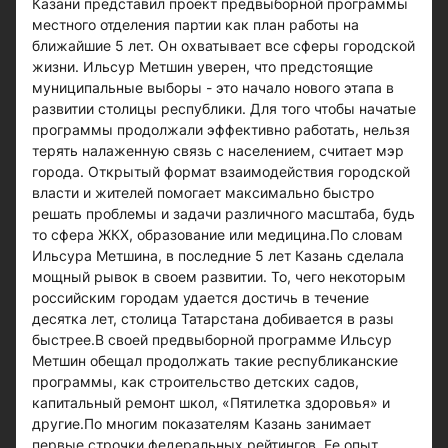
Казани представил проект предвыборной программы
местного отделения партии как план работы на
ближайшие 5 лет. Он охватывает все сферы городской
жизни. Ильсур Метшин уверен, что предстоящие
муниципальные выборы - это начало нового этапа в
развитии столицы республики. Для того чтобы начатые
программы продолжали эффективно работать, нельзя
терять налаженную связь с населением, считает мэр
города. Открытый формат взаимодействия городской
власти и жителей помогает максимально быстро
решать проблемы и задачи различного масштаба, будь
то сфера ЖКХ, образование или медицина.По словам
Ильсура Метшина, в последние 5 лет Казань сделала
мощный рывок в своем развитии. То, чего некоторым
российским городам удается достичь в течение
десятка лет, столица Татарстана добивается в разы
быстрее.В своей предвыборной программе Ильсур
Метшин обещал продолжать такие республиканские
программы, как строительство детских садов,
капитальный ремонт школ, «Пятилетка здоровья» и
другие.По многим показателям Казань занимает
первые строчки федеральных рейтингов. Ее опыт