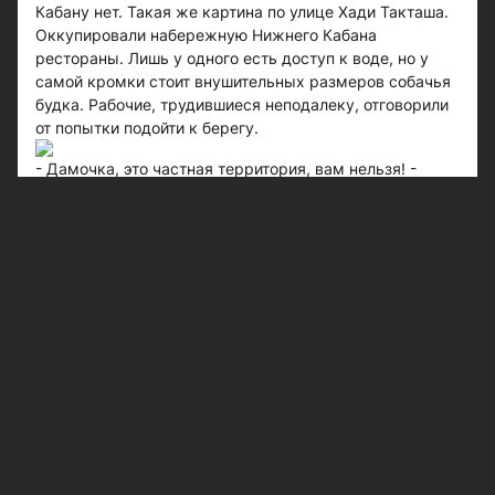
Кабану нет. Такая же картина по улице Хади Такташа.
Оккупировали набережную Нижнего Кабана
рестораны. Лишь у одного есть доступ к воде, но у
самой кромки стоит внушительных размеров собачья
будка. Рабочие, трудившиеся неподалеку, отговорили
от попытки подойти к берегу.
- Дамочка, это частная территория, вам нельзя! -
остановил меня один из них.- Так ведь нет
запрещающей вывески…- А собака на что? Щас как
выскочит, сразу станет понятно, чья это
территория.Перспектива встречи с местным
барбосом мне не понравилась. Разворачиваюсь и
возвращаюсь на проезжую часть.Вдоль Кабана
огромный пустырь. По всей видимости, этот участок и
следующий дальше по маршруту как раз и
принадлежат тем инвесторам, о которых упоминал
градоначальник, говоря о реконструкции озера. Мол,
готовы к строительству, ждут с нетерпением отмашки.
Надо только решить, что возводить.Для детского
парка развлечений с современными аттракционами
место было бы идеальным. Казани так не хватает