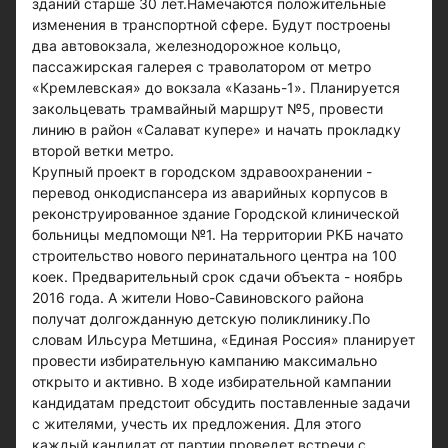
зданий старше 30 лет.Намечаются положительные
изменения в транспортной сфере. Будут построены
два автовокзала, железнодорожное кольцо,
пассажирская галерея с траволатором от метро
«Кремлевская» до вокзала «Казань-1». Планируется
закольцевать трамвайный маршрут №5, провести
линию в район «Салават купере» и начать прокладку
второй ветки метро.
Крупный проект в городском здравоохранении -
перевод онкодиспансера из аварийных корпусов в
реконструированное здание Городской клинической
больницы медпомощи №1. На территории РКБ начато
строительство нового перинатального центра на 100
коек. Предварительный срок сдачи объекта - ноябрь
2016 года. А жители Ново-Савиновского района
получат долгожданную детскую поликлинику.По
словам Ильсура Метшина, «Единая Россия» планирует
провести избирательную кампанию максимально
открыто и активно. В ходе избирательной кампании
кандидатам предстоит обсудить поставленные задачи
с жителями, учесть их предложения. Для этого
каждый кандидат от партии проведет встречи с