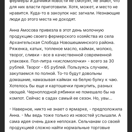
фермеры и дачники новости не смотрят, не знают, что
для них власти приготовили. Хотя, может, и место не
нравится. Куда-то в закоулок нас загнали. Незнающие
люди до этого места не доходят.
Анна Амосова привезла в этот день молочную
продукцию своего фермерского хозяйства из села
Архангельская Слобода Новошешминского района.
Ряженка, катык, топленое масло, каймак, молоко,
творог, сливки - все в качественной современной
упаковке. Пол-литра «кисломолочки» - всего за 30
рублей. Творог - 65 рублей. Пользуясь случаем,
закупаемся по полной. То-то будут довольны
домашние, намазывая каймак на белую булку к чаю.
Хотелось бы еще и картошечки прикупить, разных
овощей. Черноплодной рябинки не помешало бы на
компот. Сейчас в садах самый ее сезон. Но, увы...
- Наверное, никто не знает о ярмарке, - предположила
Анна. - Мы ведь тоже только из новостей услышали. А
сама идея очень даже неплохая. Сельчанам со своей
продукцией сложно найти нормальные торговые