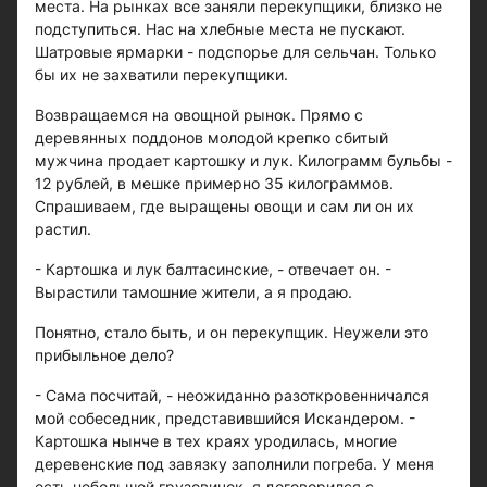
места. На рынках все заняли перекупщики, близко не
подступиться. Нас на хлебные места не пускают.
Шатровые ярмарки - подспорье для сельчан. Только
бы их не захватили перекупщики.
Возвращаемся на овощной рынок. Прямо с
деревянных поддонов молодой крепко сбитый
мужчина продает картошку и лук. Килограмм бульбы -
12 рублей, в мешке примерно 35 килограммов.
Спрашиваем, где выращены овощи и сам ли он их
растил.
- Картошка и лук балтасинские, - отвечает он. -
Вырастили тамошние жители, а я продаю.
Понятно, стало быть, и он перекупщик. Неужели это
прибыльное дело?
- Сама посчитай, - неожиданно разоткровенничался
мой собеседник, представившийся Искандером. -
Картошка нынче в тех краях уродилась, многие
деревенские под завязку заполнили погреба. У меня
есть небольшой грузовичок, я договорился с