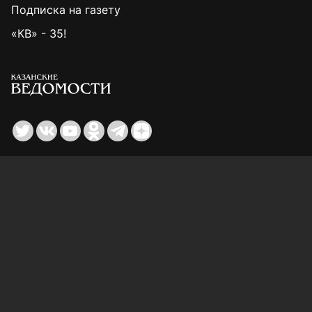
Подписка на газету
«КВ» - 35!
Для сообщений о фактах коррупции:
Shamil.Sadykov@tatmedia.ru
Учредитель СМИ: АО «ТАТМЕДИА»
420066, Российская Федерация, Республика
Татарстан, г. Казань, ул. Декабристов, д. 2
Редакция:
(843) 562-64-30
info@kazved.ru
Рекламный отдел
:
(843) 562-64-35
ads@kazved.ru
© 1991 – 2026 Филиал АО «ТАТМЕДИА» «Редакция газеты
«Казанские ведомости»