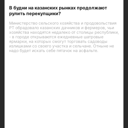
В будни на казанских рынках продолжают
рулить перекупщики?
Министерство сельского хозяйства и продовольствия
РТ обрадовало казанских дачников и фермеров, чьи
хозяйства находятся недалеко от столицы республики,
- в городе открываются ежедневные шатровые
ярмарки, на которых смогут торговать садоводы
излишками со своего участка и сельчане. Отныне не
надо будет искать себе пятачок на асфальте.