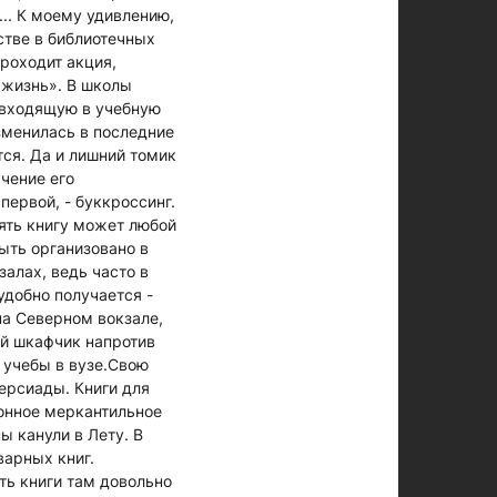
... К моему удивлению,
стве в библиотечных
роходит акция,
 жизнь». В школы
 входящую в учебную
зменилась в последние
тся. Да и лишний томик
чение его
первой, - буккроссинг.
зять книгу может любой
ыть организовано в
залах, ведь часто в
удобно получается -
 на Северном вокзале,
ой шкафчик напротив
 учебы в вузе.Свою
ерсиады. Книги для
нное меркантильное
ы канули в Лету. В
варных книг.
ть книги там довольно