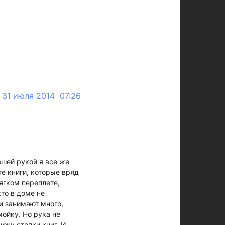
31 июля 2014 07:26
вшей рукой я все же
те книги, которые вряд
ягком переплете,
то в доме не
ни занимают много,
ойку. Но рука не
ижу стопки книг. И