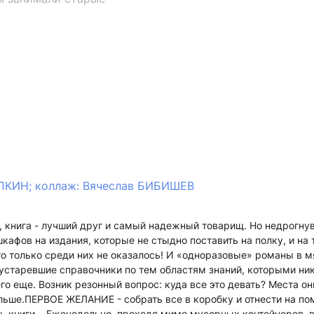
ПКИН; коллаж: Вячеслав БИБИШЕВ
 книга - лучший друг и самый надежный товарищ. Но недрогну
афов на издания, которые не стыдно поставить на полку, и на 
го только среди них не оказалось! И «одноразовые» романы в м
 устаревшие справочники по тем областям знаний, которыми ник
его еще. Возник резонный вопрос: куда все это девать? Места о
ьше.ПЕРВОЕ ЖЕЛАНИЕ - собрать все в коробку и отнести на пом
 книги... Еженедельно, проходя мимо мусорных контейнеров, в