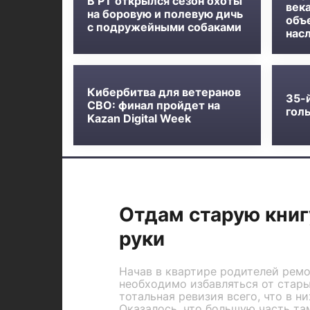
В РТ открылся сезон охоты
века
на боровую и полевую дичь
объ
с подружейными собаками
нас
Кибербитва для ветеранов
35-
СВО: финал пройдет на
голь
Kazan Digital Week
Отдам старую книг
руки
Начав в квартире родителей ремон
необходимо избавляться от стары
тотальная ревизия всего, что в ни
Оказалось, что большую часть та