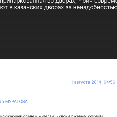
припаркованная во дворах, - бич совре
ают в казанских дворах за ненадобность
1 августа 2014 04:56
та МУРАТОВА
 окружающей среде и жителям, - своим ржавым кузовом