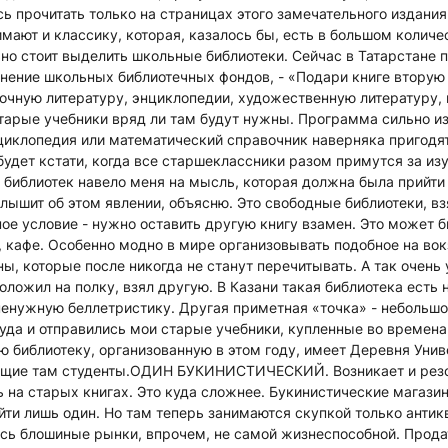
ь прочитать только на страницах этого замечательного издания
мают и классику, которая, казалось бы, есть в большом количе
о стоит выделить школьные библиотеки. Сейчас в Татарстане п
нение школьных библиотечных фондов, - «Подари книге вторую
очную литературу, энциклопедии, художественную литературу,
тарые учебники вряд ли там будут нужны. Программа сильно и
нциклопедия или математический справочник наверняка пригодя
удет кстати, когда все старшеклассники разом примутся за изу
библиотек навело меня на мысль, которая должна была прийти 
слышит об этом явлении, объясню. Это свободные библиотеки, в
е условие - нужно оставить другую книгу взамен. Это может б
, кафе. Особенно модно в мире организовывать подобное на вок
ы, которые после никогда не станут перечитывать. А так очень 
положил на полку, взял другую. В Казани такая библиотека есть
ненужную беллетристику. Другая приметная «точка» - небольш
Туда и отправились мои старые учебники, купленные во времена
 библиотеку, организованную в этом году, имеет Деревня Унив
ющие там студенты.ОДИН БУКИНИСТИЧЕСКИЙ. Возникает и резо
 на старых книгах. Это куда сложнее. Букинистические магазин
йти лишь один. Но там теперь занимаются скупкой только антик
сь блошиные рынки, впрочем, не самой жизнеспособной. Прода