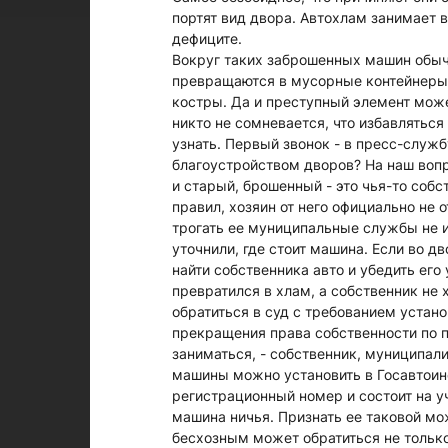
портят вид двора. Автохлам занимает 
дефиците.
Вокруг таких заброшенных машин обыч
превращаются в мусорные контейнеры,
костры. Да и преступный элемент може
никто не сомневается, что избавлятьс
узнать. Первый звонок - в пресс-служб
благоустройством дворов? На наш вопр
и старый, брошенный - это чья-то собс
правил, хозяин от него официально не
трогать ее муниципальные службы не 
уточнили, где стоит машина. Если во д
найти собственника авто и убедить его
превратился в хлам, а собственник не 
обратиться в суд с требованием устан
прекращения права собственности по п
заниматься, - собственник, муниципали
машины можно установить в Госавтоин
регистрационный номер и состоит на у
машина ничья. Признать ее таковой мо
бесхозным может обратиться не только