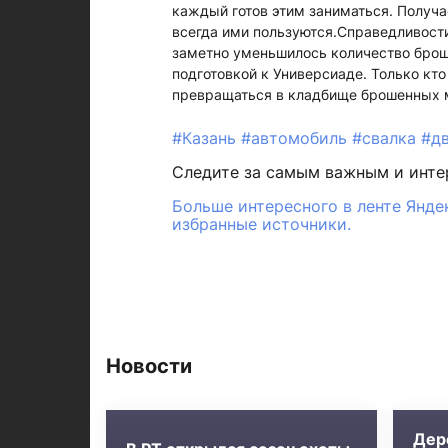
каждый готов этим заниматься. Получае
всегда ими пользуются.Справедливости 
заметно уменьшилось количество брош
подготовкой к Универсиаде. Только кто
превращаться в кладбище брошенных 
#Казань
#автомобиль
#свалка
#д
Следите за самым важным и инт
Больше интересного в ленте Янде
избранные источники.
Новости
Дер