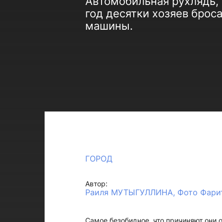
Автомобильная рухлядь, 
год десятки хозяев брос
машины.
ГОРОД
Автор:
Раиля МУТЫГУЛЛИНА, Фото Фари
Самое безобидное, что причиняют они