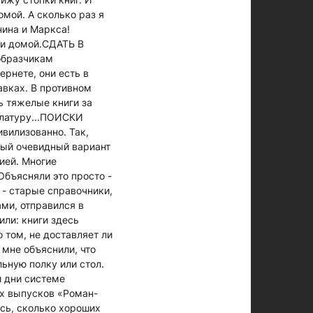
омой. А сколько раз я
нина и Маркса!
пки домой.СДАТЬ В
образчикам
ернете, они есть в
авках. В противном
ь тяжелые книги за
улатуру...ПОИСКИ
ивилизованно. Так,
мый очевидный вариант
цией. Многие
Объясняли это просто -
е - старые справочники,
ми, отправился в
или: книги здесь
 том, не доставляет ли
, мне объяснили, что
льную полку или стол.
и дни системе
ых выпусков «Роман-
ось, сколько хороших