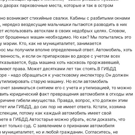
во дворах парковочные места, которые и так в остром
но возникают стихийные свалки. Кабины с разбитыми окнами
 нередко вездесущие мальчишки пытаются разводить в них
т использовать автохлам в своих недобрых целях. Словом,
я от брошенных машин необходимо. Но как? Мы попытались это
у мэрии. Кто, как не муниципалитет, занимается
ос мы получили вполне определенный ответ. Автомобиль, хоть
твенность, и если он припаркован во дворе с учетом всех
 отказывается, будь машина хоть насквозь проржавевшей,
имеют права. Может десятками лет так стоять.В ГИБДД
воре - надо обращаться к участковому инспектору.Он должен
 утилизировать старую машину. Но если автомобиль
хочет заниматься снятием его с учета и утилизацией, то можно
овить юридический факт превращения автомобиля в отходы или
ричине гибели имущества. Правда, вопрос, кто должен этим
тет или ГИБДД, до сих пор не имеет ответа. Кстати, хозяина
спекции, потому как каждый автомобиль имеет свой
чете в ГИБДД.Автостарье можно убрать, если доказать, что
жет только суд. С заявлением о признании автомобиля
 муниципалитет, но и любой гражданин. Согласитесь, не