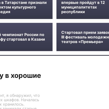
 в Татарстане признали
впервые пройдут в 12
ектом культурного
муниципалитетах
ледия
республики
Стартовал прием заяво
й чемпионат России по
III фестиваль молодеж
фу стартовал в Казани
театров «Премьера»
у в хорошие
т, я обнаружил, что
х шкафов. Началась
х хранилось.
м занимали старые