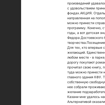
произведений удавалос
с удовольствием прини
фондах.АКЦИЯ. Отдельн
направленная на попол
можно принести справ
программу. Конечно, с
годы, а вот детская э
Федора Достоевского б
творчества.Посещение 
Для тех, кто впервые 
желающий. Единственно
любом месте - в парке
дорогу покупают роман
прочитал свою книгу, 
туда можно принести 
главного здания КФУ. 
собственную свободную
нее собрали прожива
желание подзаработать
Казани мне удалось на
Альтернативой оказали