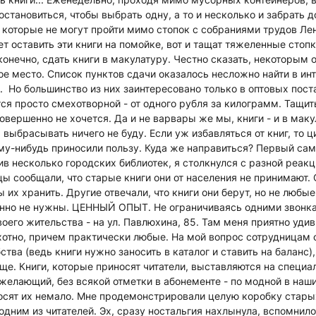
остановиться, чтобы выбрать одну, а то и несколько и забрать д
которые не могут пройти мимо стопок с собраниями трудов Ле
ет оставить эти книги на помойке, вот и тащат тяжеленные сто
нечно, сдать книги в макулатуру. Честно сказать, некоторым 
е место. Список пунктов сдачи оказалось несложно найти в инт
 Но большинство из них заинтересовано только в оптовых пост
ся просто смехотворной - от одного рубля за килограмм. Тащит
вершенно не хочется. Да и не варвары же мы, книги - и в мак
ыбрасывать ничего не буду. Если уж избавляться от книг, то ц
ому-нибудь приносили пользу. Куда же направиться? Первый са
нив несколько городских библиотек, я столкнулся с разной реак
ы сообщали, что старые книги они от населения не принимают. 
ы их хранить. Другие отвечали, что книги они берут, но не любы
нно не нужны. ЦЕННЫЙ ОПЫТ. Не ограничиваясь одними звонка
оего жительства - на ул. Павлюхина, 85. Там меня приятно удив
отно, причем практически любые. На мой вопрос сотрудницам о
ства (ведь книги нужно заносить в каталог и ставить на баланс)
ще. Книги, которые приносят читатели, выставляются на специа
желающий, без всякой отметки в абонементе - по модной в наш
носят их немало. Мне продемонстрировали целую коробку стар
одним из читателей. Эх, сразу ностальгия нахлынула, вспомнил