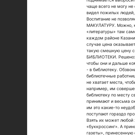
чаще всего не могу не 
видел пожилых людей, 
Воспитание не позволя
МАКУЛАТУРУ. Можно, ко
«литературы» там само
каждом районе Казани.
случае цена оказывает
такую смешную цену со
БИБЛИОТЕКИ. Решено: в
чтобы они и дальше к
- в библиотеку. Обзво
библиотечные работниц
не хватает места, чтоб
например, им соверше
библиотеку по месту св
принимают и весьма ох
им это какие-то неудоб
поступают гораздо про
Взять их может любой 
«буккроссинг». А при
газеты», принесенную 