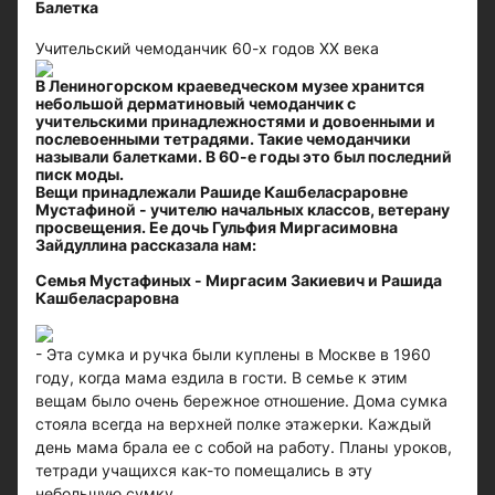
Балетка
Учительский чемоданчик 60-х годов XX века
В Лениногорском краеведческом музее хранится
небольшой дерматиновый чемоданчик с
учительскими принадлежностями и довоенными и
послевоенными тетрадями. Такие чемоданчики
называли балетками. В 60-е годы это был последний
писк моды.
Вещи принадлежали Рашиде Кашбеласраровне
Мустафиной - учителю начальных классов, ветерану
просвещения. Ее дочь Гульфия Миргасимовна
Зайдуллина рассказала нам:
Семья Мустафиных - Миргасим Закиевич и Рашида
Кашбеласраровна
- Эта сумка и ручка были куплены в Москве в 1960
году, когда мама ездила в гости. В семье к этим
вещам было очень бережное отношение. Дома сумка
стояла всегда на верхней полке этажерки. Каждый
день мама брала ее с собой на работу. Планы уроков,
тетради учащихся как-то помещались в эту
небольшую сумку.