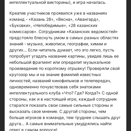
интеллектуальной викторины), и игра началась.
Креатив участников проявился уже в названиях
команд - «Казань 28», «Весна», «Авангард»,
«Буковки», «Непобедимые», «28 казанских
комиссаров». Сотрудникам «Казанских ведомостей»
предстояло блеснуть умом в самых разных областях
знаний - музыке, живописи, географии, химии и
других… Если читатель думает, что это легко, пусть
попробует угадать название картины, увидев лишь ее
небольшой фрагмент или определит музыкальное
произведение по короткому отрывку! Проверяли свой
кругозор мы и на знание фамилий известных
личностей, названий кинофильмов и телепередач,
одновременно почувствовав себя знатоками
интеллектуального клуба «Что? Где? Когда?» С одной
стороны, как и в настоящей игре, каждый сотрудник
старался показать свои самые сильные стороны и
высказать свое мнение. С другой стороны, чем
больше игроков в команде, тем труднее слышать друг
друга… А самые внимательные умудрялись найти
ответ в самом вопросе!