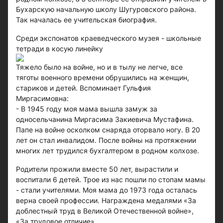
Бухарскую начальную школу Шугуровского района.
Так началась ее учительская биография.
Среди экспонатов краеведческого музея - школьные
тетради в косую линейку
Тяжело было на войне, но и в тылу не легче, все
тяготы военного времени обрушились на женщин,
стариков и детей. Вспоминает Гульфия
Миргасимовна:
- В 1945 году моя мама вышла замуж за
односельчанина Миргасима Закиевича Мустафина.
Папе на войне осколком снаряда оторвало ногу. В 20
лет он стал инвалидом. После вой­ны на протяжении
многих лет трудился бухгалтером в родном колхозе.
Родители прожили вместе 50 лет, вырастили и
воспитали 6 детей. Трое из нас пошли по стопам мамы
- стали учителями. Моя мама до 1973 года осталась
верна своей профессии. Награждена медалями «За
доблестный труд в Великой Отечественной войне»,
«За трудовое отличие».