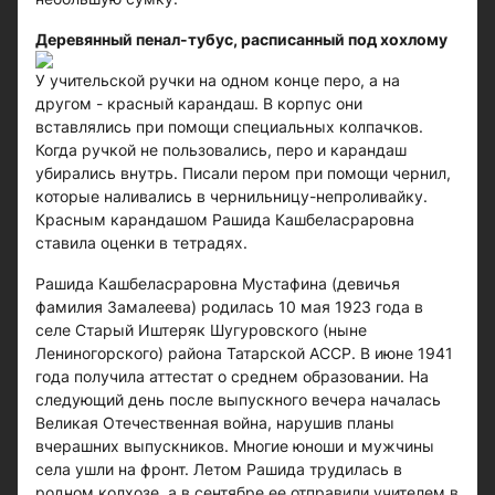
Деревянный пенал-тубус, расписанный под хохлому
У учительской ручки на одном конце перо, а на
другом - красный карандаш. В корпус они
вставлялись при помощи специальных колпачков.
Когда ручкой не пользовались, перо и карандаш
убирались внутрь. Писали пером при помощи чернил,
которые наливались в чернильницу-непроливайку.
Красным карандашом Рашида Кашбеласраровна
ставила оценки в тетрадях.
Рашида Кашбеласраровна Мустафина (девичья
фамилия Замалеева) родилась 10 мая 1923 года в
селе Старый Иштеряк Шугуровского (ныне
Лениногорского) района Татарской АССР. В июне 1941
года получила аттестат о среднем образовании. На
следующий день после выпускного вечера началась
Великая Отечественная война, нарушив планы
вчерашних выпускников. Многие юноши и мужчины
села ушли на фронт. Летом Рашида трудилась в
родном колхозе, а в сентябре ее отправили учителем в