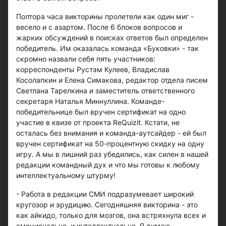
Полтора часа викторины пролетели как один миг -
весело и с азартом. После 6 блоков вопросов и
жарких обсуждений в поисках ответов был определен
победитель. Им оказалась команда «Буковки» - так
скромно назвали себя пять участников:
корреспонденты Рустэм Кулеев, Владислав
Косолапкин и Елена Симакова, редактор отдела писем
Светлана Тарелкина и заместитель ответственного
секретаря Наталья Миннуллина. Команде-
победительнице был вручен сертификат на одно
участие в квизе от проекта ReQuizit. Кстати, не
осталась без внимания и команда-аутсайдер - ей был
вручен сертификат на 50-процентную скидку на одну
игру. А мы в лишний раз убедились, как силен в нашей
редакции командный дух и что мы готовы к любому
интеллектуальному штурму!
- Работа в редакции СМИ подразумевает широкий
кругозор и эрудицию. Сегодняшняя викторина - это
как айкидо, только для мозгов, она встряхнула всех и
эмоционально, и интеллектуально. Я думаю,