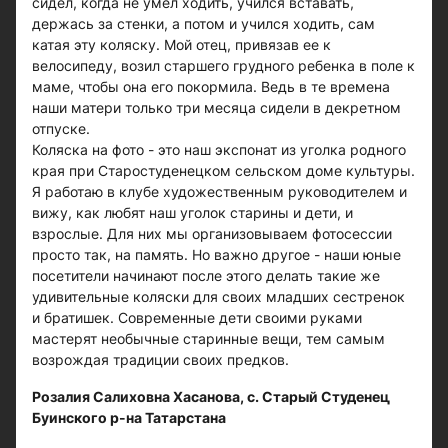
сидел, когда не умел ходить, учился вставать,
держась за стенки, а потом и учился ходить, сам
катая эту коляску. Мой отец, привязав ее к
велосипеду, возил старшего грудного ребенка в поле к
маме, чтобы она его покормила. Ведь в те времена
наши матери только три месяца сидели в декретном
отпуске.
Коляска на фото - это наш экспонат из уголка родного
края при Старостуденецком сельском доме культуры.
Я работаю в клубе художественным руководителем и
вижу, как любят наш уголок старины и дети, и
взрослые. Для них мы организовываем фотосессии
просто так, на память. Но важно другое - наши юные
посетители начинают после этого делать такие же
удивительные коляски для своих младших сестренок
и братишек. Современные дети своими руками
мастерят необычные старинные вещи, тем самым
возрождая традиции своих предков.
Розалия Салиховна Хасанова, с. Старый Студенец
Буинского р-на Татарстана