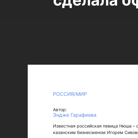
сделала о
РОССИЯ/МИР
Автор:
Эндже Гарафиева
Известная российская певица Нюша – о
казанским бизнесменом Игорем Сивов