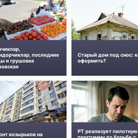
рчиклар,
идорчиклар, последние
Старый дом под снос: к
ды и грушовка
оформить?
ковская
РТ реализует пилотную
онт козырьков на
программу по борьбе с