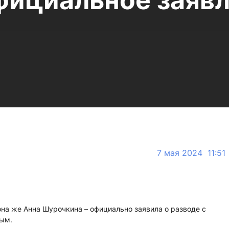
фициальное заяв
7 мая 2024 11:51
на же Анна Шурочкина – официально заявила о разводе с
ым.