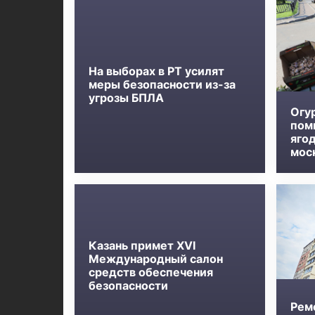
На выборах в РТ усилят
меры безопасности из-за
угрозы БПЛА
Огу
пом
яго
мос
Казань примет XVI
Международный салон
средств обеспечения
безопасности
Рем