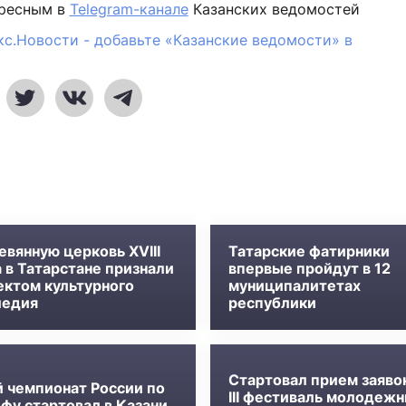
ересным в
Telegram-канале
Казанских ведомостей
кс.Новости - добавьте «Казанские ведомости» в
евянную церковь XVIII
Татарские фатирники
 в Татарстане признали
впервые пройдут в 12
ектом культурного
муниципалитетах
ледия
республики
Стартовал прием заяво
й чемпионат России по
III фестиваль молодеж
фу стартовал в Казани