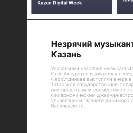
Kazan Digital Week
Незрячий музыкан
Казань
Уникальный незрячий музыкант и
Олег Аккуратов и джазовая певиц
Фархутдинова выступили вчера в 
Татарской государственной филар
они представили совместную про
Филармоническим джаз-оркестро
управлением главного дирижера 
Василевского.