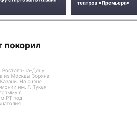
театров «Премьера»
т покорил
з Ростова-на-Дону
а из Москвы Зоряна
Казани. На сцене
монии им. Г. Тукая
грамму с
м РТ под
Анатолия