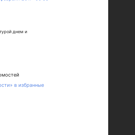
турой днем и
омостей
ости» в избранные