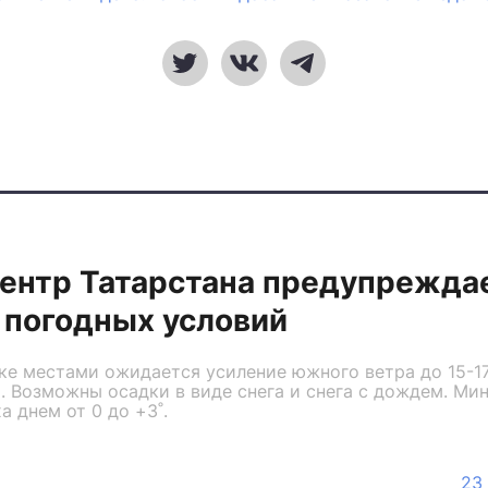
ентр Татарстана предупрежда
 погодных условий
ке местами ожидается усиление южного ветра до 15-17
. Возможны осадки в виде снега и снега с дождем. Ми
а днем от 0 до +3˚.
23