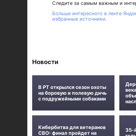
Следите за самым важным и инт
Больше интересного в ленте Янде
избранные источники.
Новости
Дер
В РТ открылся сезон охоты
века
на боровую и полевую дичь
объ
с подружейными собаками
нас
Кибербитва для ветеранов
35-
СВО: финал пройдет на
голь