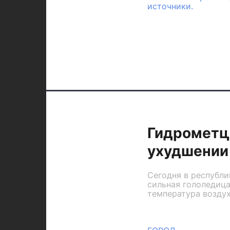
источники.
Гидрометц
ухудшении
Сегодня в республи
сильная гололедица
температура воздух