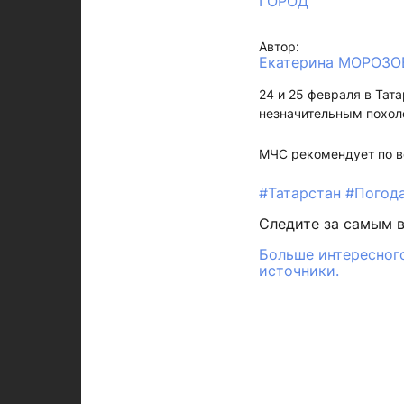
ГОРОД
Автор:
Екатерина МОРОЗО
24 и 25 февраля в Тат
незначительным похол
МЧС рекомендует по в
#Татарстан
#Погод
Следите за самым 
Больше интересного
источники.