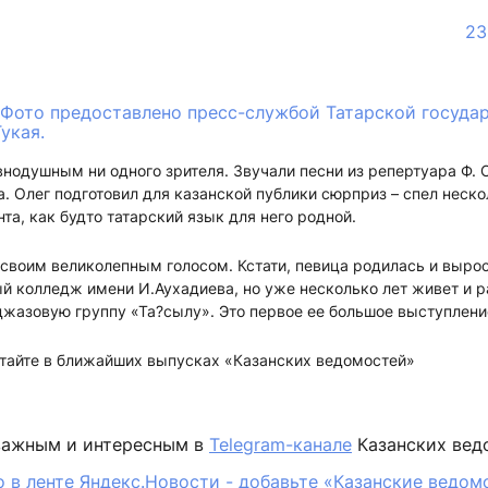
23
Фото предоставлено пресс-службой Татарской госуда
укая.
внодушным ни одного зрителя. Звучали песни из репертуара Ф.
. Олег подготовил для казанской публики сюрприз – спел неско
та, как будто татарский язык для него родной.
своим великолепным голосом. Кстати, певица родилась и вырос
 колледж имени И.Аухадиева, но уже несколько лет живет и р
жазовую группу «Та?сылу». Это первое ее большое выступлени
итайте в ближайших выпусках «Казанских ведомостей»
важным и интересным в
Telegram-канале
Казанских вед
 в ленте Яндекс.Новости - добавьте «Казанские ведом