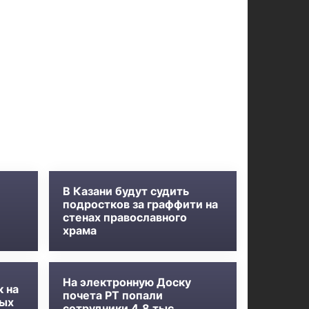
В Казани будут судить
подростков за граффити на
стенах православного
храма
На электронную Доску
к на
почета РТ попали
ных
сотрудники 4,8 тыс.