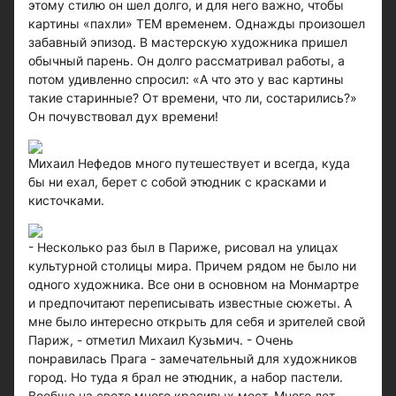
этому стилю он шел долго, и для него важно, чтобы
картины «пахли» ТЕМ временем. Однажды произошел
забавный эпизод. В мастерскую художника пришел
обычный парень. Он долго рассматривал работы, а
потом удивленно спросил: «А что это у вас картины
такие старинные? От времени, что ли, состарились?»
Он почувствовал дух времени!
Михаил Нефедов много путешествует и всегда, куда
бы ни ехал, берет с собой этюдник с красками и
кисточками.
- Несколько раз был в Париже, рисовал на улицах
культурной столицы мира. Причем рядом не было ни
одного художника. Все они в основном на Монмартре
и предпочитают переписывать известные сюжеты. А
мне было интересно открыть для себя и зрителей свой
Париж, - отметил Михаил Кузьмич. - Очень
понравилась Прага - замечательный для художников
город. Но туда я брал не этюдник, а набор пастели.
Вообще на свете много красивых мест. Много лет