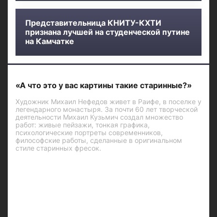
Представительница КНИТУ-КХТИ
признана лучшей на студенческой путине
на Камчатке
«А что это у вас картины такие старинные?»
Художник Михаил Нефедов живет в Раифе, в поселке у
легендарного монастыря. За почти 60 лет творческой
деятельности Михаил Кузьмич создал множество
работ: живые пейзажи, тонкая графика,
психологические портреты современников,
философские работы, сделанные в оригинальном
стиле старинных фресок.