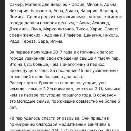
Самир, Матвей; для девочек - София, Милана, Арина,
Виктория, Елизавета, Анна, Диана, Валерия, Варвара,
Ясмина. Среди редких мужских имен, которые жители
города давали новорожденным, - Аким, Аскольд,
Джамиль, Лука, Марко Антонио, Тихон, Харис, Эраст;
среди женских - Адриана, Глафира, Данелия, Николь,
Рада, Тереза, Зара, Ялина.
За первое полугодие 2017 года в столичных загсах
города узаконили свои отношения свыше 4 тысяч пар.
Это на 1,2% больше, чем в аналогичный период
предыдущего года. За последние 15 лет узаконенных
отношений стало больше в два раза.
Расторгнутых браков за первое полугодие, увы,
немало - свыше 2,2 тысячи пар, но это на 3,1% меньше,
чем за первое полугодие прошлого года. В основном
это молодые семьи, прожившие совместно не более 5
лет.
78 пар удалось спасти от разрыва. Они пришли к
примирению благодаря медиативным занятиям в
проекте управления ЗАГС «Сохраним семью». 60 пар