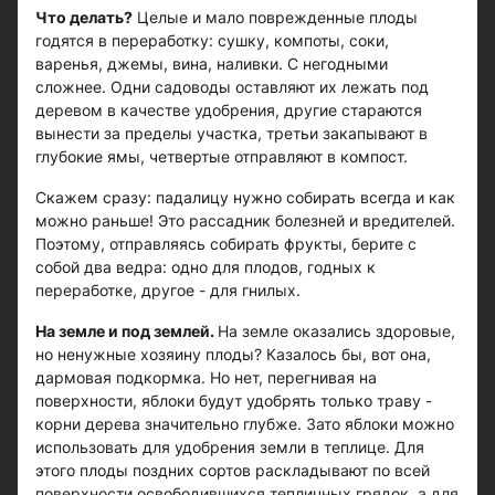
Что делать?
Целые и мало поврежденные плоды
годятся в переработку: сушку, компоты, соки,
варенья, джемы, вина, наливки. С негодными
сложнее. Одни садоводы оставляют их лежать под
деревом в качестве удобрения, другие стараются
вынести за пределы участка, третьи закапывают в
глубокие ямы, четвертые отправляют в компост.
Скажем сразу: падалицу нужно собирать всегда и как
можно раньше! Это рассадник болезней и вредителей.
Поэтому, отправляясь собирать фрукты, берите с
собой два ведра: одно для плодов, годных к
переработке, другое - для гнилых.
На земле и под землей.
На земле оказались здоровые,
но ненужные хозяину плоды? Казалось бы, вот она,
дармовая подкормка. Но нет, перегнивая на
поверхности, яблоки будут удобрять только траву -
корни дерева значительно глубже. Зато яблоки можно
использовать для удобрения земли в теплице. Для
этого плоды поздних сортов раскладывают по всей
поверхности освободившихся тепличных грядок, а для