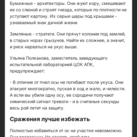
Бумажные - архитекторы. Они жуют кору, смешивают
ее со слюной и строят гнезда, которые по плотности не
уступают картону. Их серые шары под крышами -
узнаваемый знак дачной жизни.
Земляные - стратеги. Они прячут колонии под землей,
в старых норах грызунов. Найти их сложнее, а значит,
и риск нарваться на укус выше.
Ульяна Полканова, заместитель заведующего
испытательной лабораторией ЦОК АПК,
предупреждает:
- В отличие от пчел осы не погибают после укуса. Они
атакуют многократно, пуская в ход и жало, и челюсти.
А если вы убили одну осу, ее сородичи получают
химический сигнал тревоги - и в считаные секунды
весь рой летит на защиту.
Сражения лучше избежать
Полностью избавиться от ос на участке невозможно.
Они вездесущи. Но сделать свой дом