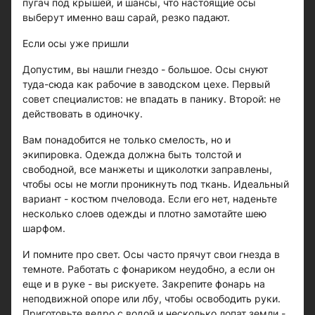
пугач под крышей, и шансы, что настоящие осы
выберут именно ваш сарай, резко падают.
Если осы уже пришли
Допустим, вы нашли гнездо - большое. Осы снуют
туда-сюда как рабочие в заводском цехе. Первый
совет специалистов: не впадать в панику. Второй: не
действовать в одиночку.
Вам понадобится не только смелость, но и
экипировка. Одежда должна быть толстой и
свободной, все манжеты и щиколотки заправлены,
чтобы осы не могли проникнуть под ткань. Идеальный
вариант - костюм пчеловода. Если его нет, наденьте
несколько слоев одежды и плотно замотайте шею
шарфом.
И помните про свет. Осы часто прячут свои гнезда в
темноте. Работать с фонариком неудобно, а если он
еще и в руке - вы рискуете. Закрепите фонарь на
неподвижной опоре или лбу, чтобы освободить руки.
Приготовьте ведро с водой и несколько лопат земли -