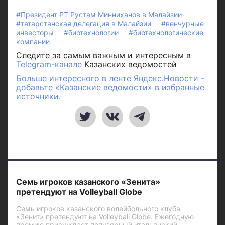
#Президент РТ Рустам Минниханов в Малайзии
#татарстанская делегация в Малайзии
#венчурные
инвесторы
#биотехнологии
#биотехнологические
компании
Следите за самым важным и интересным в
Telegram-канале
Казанских ведомостей
Больше интересного в ленте Яндекс.Новости -
добавьте «Казанские ведомости» в избранные
источники.
Семь игроков казанского «Зенита»
претендуют на Volleyball Globe
Семь игроков казанского волейбольного клуба
«Зенит» претендуют на Volleyball Globe. Ежегодную
премию присуждает популярный итальянский