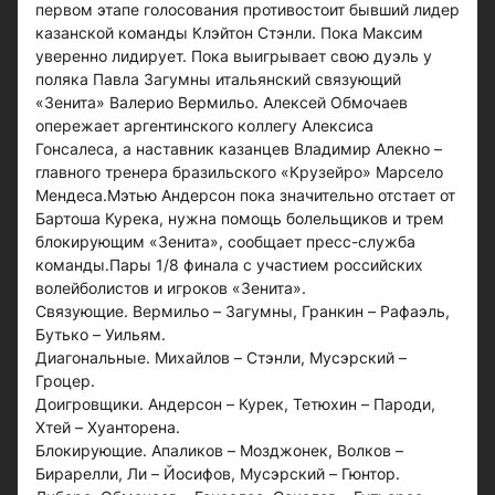
первом этапе голосования противостоит бывший лидер
казанской команды Клэйтон Стэнли. Пока Максим
уверенно лидирует. Пока выигрывает свою дуэль у
поляка Павла Загумны итальянский связующий
«Зенита» Валерио Вермильо. Алексей Обмочаев
опережает аргентинского коллегу Алексиса
Гонсалеса, а наставник казанцев Владимир Алекно –
главного тренера бразильского «Крузейро» Марсело
Мендеса.Мэтью Андерсон пока значительно отстает от
Бартоша Курека, нужна помощь болельщиков и трем
блокирующим «Зенита», сообщает пресс-служба
команды.Пары 1/8 финала с участием российских
волейболистов и игроков «Зенита».
Связующие. Вермильо – Загумны, Гранкин – Рафаэль,
Бутько – Уильям.
Диагональные. Михайлов – Стэнли, Мусэрский –
Гроцер.
Доигровщики. Андерсон – Курек, Тетюхин – Пароди,
Хтей – Хуанторена.
Блокирующие. Апаликов – Мозджонек, Волков –
Бирарелли, Ли – Йосифов, Мусэрский – Гюнтор.