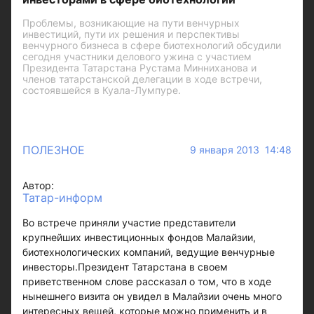
Проблемы, возникающие на пути венчурных
инвестиций, пути их решения и перспективы
венчурного бизнеса в сфере биотехнологий обсудили
сегодня участники делового ужина с участием
Президента Татарстана Рустама Минниханова и
членов татарстанской делегации в ходе встречи,
состоявшейся в Куала-Лумпуре.
ПОЛЕЗНОЕ
9 января 2013 14:48
Автор:
Татар-информ
Во встрече приняли участие представители
крупнейших инвестиционных фондов Малайзии,
биотехнологических компаний, ведущие венчурные
инвесторы.Президент Татарстана в своем
приветственном слове рассказал о том, что в ходе
нынешнего визита он увидел в Малайзии очень много
интересных вещей, которые можно применить и в