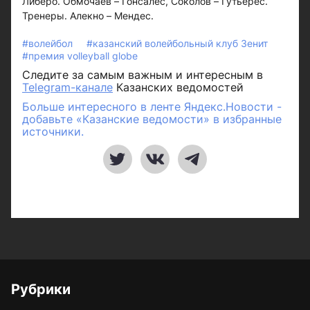
Либеро. Обмочаев – Гонсалес, Соколов – Гутьерес.
Тренеры. Алекно – Мендес.
#волейбол
#казанский волейбольный клуб Зенит
#премия volleyball globe
Следите за самым важным и интересным в
Telegram-канале
Казанских ведомостей
Больше интересного в ленте Яндекс.Новости -
добавьте «Казанские ведомости» в избранные
источники.
Рубрики