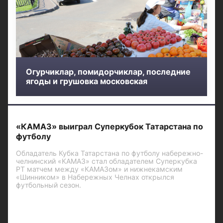
Огурчиклар, помидорчиклар, последние
ягоды и грушовка московская
«КАМАЗ» выиграл Суперкубок Татарстана по
футболу
Обладатель Кубка Татарстана по футболу набережно-
челнинский «КАМАЗ» стал обладателем Суперкубка
РТ матчем между «КАМАЗом» и нижнекамским
«Шинником» в Набережных Челнах открылся
футбольный сезон.