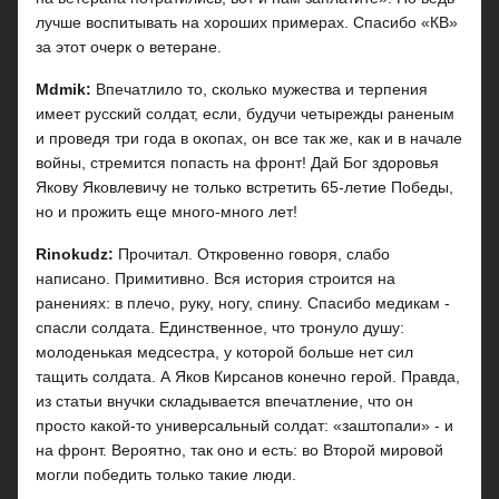
лучше воспитывать на хороших примерах. Спасибо «КВ»
за этот очерк о ветеране.
Mdmik:
Впечатлило то, сколько мужества и терпения
имеет русский солдат, если, будучи четырежды раненым
и проведя три года в окопах, он все так же, как и в начале
войны, стремится попасть на фронт! Дай Бог здоровья
Якову Яковлевичу не только встретить 65-летие Победы,
но и прожить еще много-много лет!
Rinokudz:
Прочитал. Откровенно говоря, слабо
написано. Примитивно. Вся история строится на
ранениях: в плечо, руку, ногу, спину. Спасибо медикам -
спасли солдата. Единственное, что тронуло душу:
молоденькая медсестра, у которой больше нет сил
тащить солдата. А Яков Кирсанов конечно герой. Правда,
из статьи внучки складывается впечатление, что он
просто какой-то универсальный солдат: «заштопали» - и
на фронт. Вероятно, так оно и есть: во Второй мировой
могли победить только такие люди.