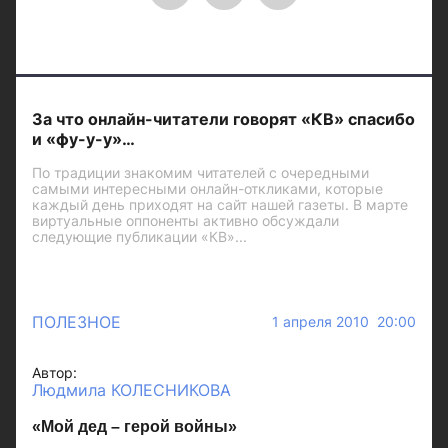
За что онлайн-читатели говорят «КВ» спасибо
и «фу-у-у»…
По традиции знакомим читателей с очередными
самыми интересными онлайн-откликами, которые
каждый день приходят на сайт нашей газеты. В марте
виртуальные оппоненты активно обсуждали
следующие публикации «КВ»...
ПОЛЕЗНОЕ
1 апреля 2010 20:00
Автор:
Людмила КОЛЕСНИКОВА
«Мой дед – герой войны»