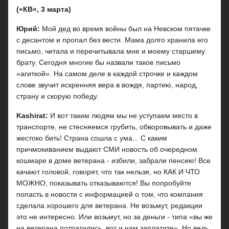
(«КВ», 3 марта)
Юрий:
Мой дед во время войны был на Невском пятачке
с десантом и пропал без вести. Мама долго хранила его
письмо, читала и перечитывала мне и моему старшему
брату. Сегодня многие бы назвали такое письмо
«агиткой». На самом деле в каждой строчке и каждом
слове звучит искренняя вера в вождя, партию, народ,
страну и скорую победу.
Kashirat:
И вот таким людям мы не уступаем место в
транспорте, не стесняемся грубить, обворовывать и даже
жестоко бить! Страна сошла с ума... С каким
причмокиванием выдают СМИ новость об очередном
кошмаре в доме ветерана - избили, забрали пенсию! Все
качают головой, говорят, что так нельзя, но КАК И ЧТО
МОЖНО, показывать отказываются! Вы попробуйте
попасть в новости с информацией о том, что компания
сделала хорошего для ветерана. Не возьмут, редакции
это не интересно. Или возьмут, но за деньги - типа «вы же
на ветерана потратились, вот и нам заплатите». Но ведь