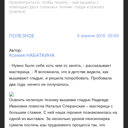
присмотреться, чтобы понять – они вышиты с
помощью двух сложных техник: глади и рококо
(узелки).
ПОЛЕЗНОЕ
5 апреля 2010 20:00
Автор:
Ксения НАБАТКИНА
- Нужно было себя хоть чем-то занять, - рассказывает
мастерица. - Я вспомнила, что в детстве видела, как
вышивают гладью, и решила попробовать. Пробовала
два года, ничего не получалось.
Освоить нелегкую технику вышивки гладью Надежде
Ивановне помогла Наталья Сперанская – мастерица с
большим стажем. С ней наша героиня познакомилась на
одной из выставок. За несколько уроков пенсионерка
сумела постичь азы трудоемкого процесса так, что