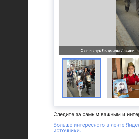
Сын и внук Людмилы Ильиничн
Следите за самым важным и инт
Больше интересного в ленте Янде
источники.