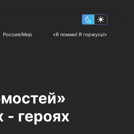
Россия/Мир
«Я помню! Я горжусь!»
омостей»
 - героях