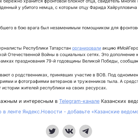
 бережно хранится фронтовой блокнот отца, свидетель многих 
йденный у убитого немца, с которым отцу Фарида Хайрулловича
ибшего в бою врага был незаменимым помощником для фронтов
урналисты Республики Татарстан
организовали
акцию #МойГеро
кой Отечественной Войны в социальных сетях. Это дополнение 
рамках празднования 79-й годовщины Великой Победы, сообщаю
вают о родственниках, принявших участие в ВОВ. Под одноиме
ориями и фотографиями ветеранов и труженников тыла. А средс
 истории жителей республики на своих ресурсах.
важным и интересным в
Telegram-канале
Казанских вед
 в ленте Яндекс.Новости - добавьте «Казанские ведом