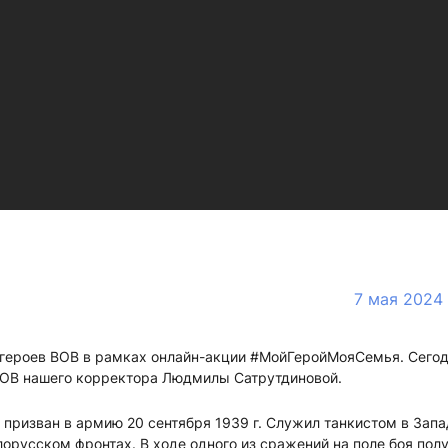
7 мая 2024
героев ВОВ в рамках онлайн-акции #МойГеройМояСемья. Сего
ВОВ нашего корректора Людмилы Сатрутдиновой.
 призван в армию 20 сентября 1939 г. Служил танкистом в Зап
орусском фронтах. В ходе одного из сражений на поле боя пол