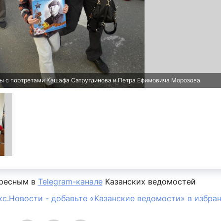
ы с портретами Кашафа Сатрутдинова и Петра Ефимовича Морозова
ересным в
Telegram-канале
Казанских ведомостей
кс.Новости - добавьте «Казанские ведомости» в избра