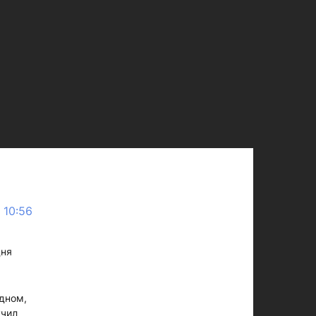
 10:56
дня
адном,
учил