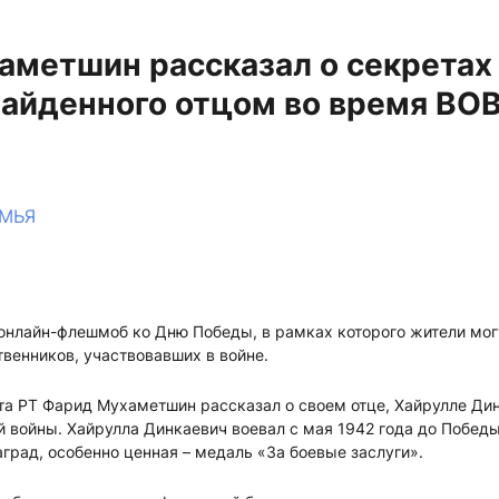
аметшин рассказал о секретах
найденного отцом во время ВО
МЬЯ
 онлайн-флешмоб ко Дню Победы, в рамках которого жители мог
венников, участвовавших в войне.
та РТ Фарид Мухаметшин рассказал о своем отце, Хайрулле Дин
 войны. Хайрулла Динкаевич воевал с мая 1942 года до Победы
рад, особенно ценная – медаль «За боевые заслуги».