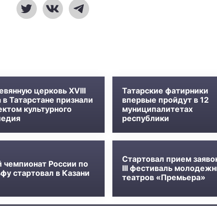
евянную церковь XVIII
Татарские фатирники
 в Татарстане признали
впервые пройдут в 12
ектом культурного
муниципалитетах
ледия
республики
Стартовал прием заяво
й чемпионат России по
III фестиваль молодеж
фу стартовал в Казани
театров «Премьера»