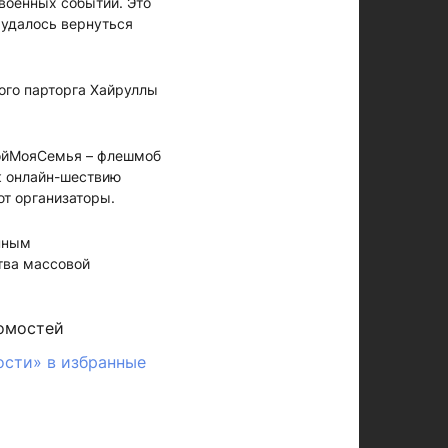
военных событий. Это
 удалось вернуться
ого парторга Хайруллы
йМояСемья – флешмоб
к онлайн-шествию
т организаторы.
нным
тва массовой
омостей
ости» в избранные