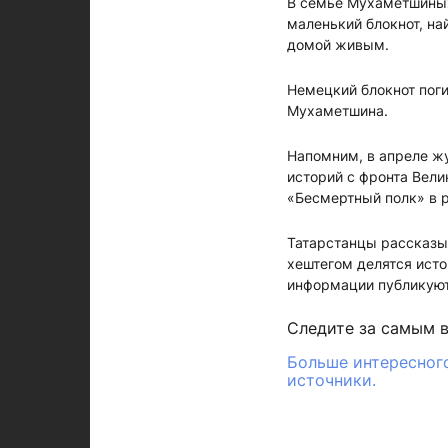
В семье Мухаметшиных
маленький блокнот, на
домой живым.
Немецкий блокнот пог
Мухаметшина.
Напомним,
в апреле ж
историй с фронта Вели
«Бесмертный полк» в 
Татарстанцы рассказы
хештегом делятся ист
информации публикуют
Следите за самым 
Больше интересного
источники.