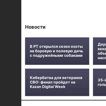
Новости
Дер
В РТ открылся сезон охоты
века
на боровую и полевую дичь
объ
с подружейными собаками
нас
Кибербитва для ветеранов
35-
СВО: финал пройдет на
голь
Kazan Digital Week