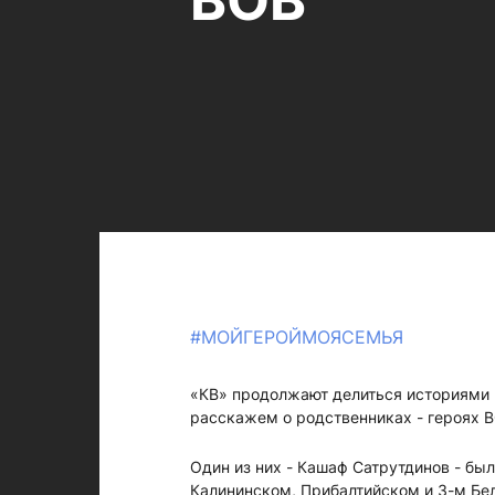
ВОВ
#МОЙГЕРОЙМОЯСЕМЬЯ
«КВ» продолжают делиться историями 
расскажем о родственниках - героях 
Один из них - Кашаф Сатрутдинов - был
Калининском, Прибалтийском и 3-м Бел