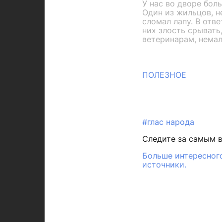
У нас во дворе бол
Один из жильцов, н
сломал лапу. В отве
них злость срывать,
ветеринарам, немал
ПОЛЕЗНОЕ
#глас народа
Следите за самым 
Больше интересного
источники.