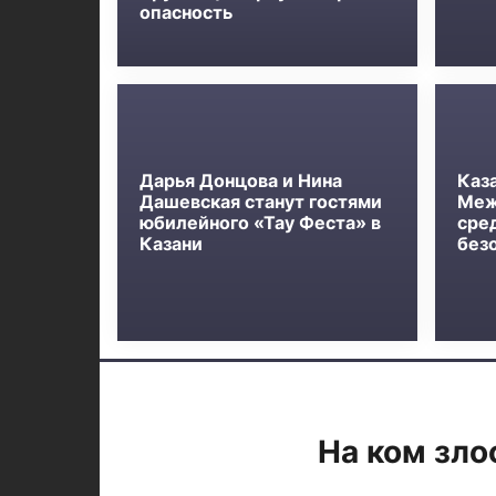
опасность
Дарья Донцова и Нина
Каз
Дашевская станут гостями
Меж
юбилейного «Тау Феста» в
сре
Казани
без
На ком зло