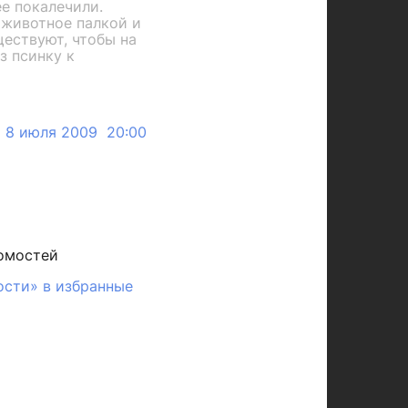
ее покалечили.
 животное палкой и
ществуют, чтобы на
з псинку к
8 июля 2009 20:00
омостей
ости» в избранные