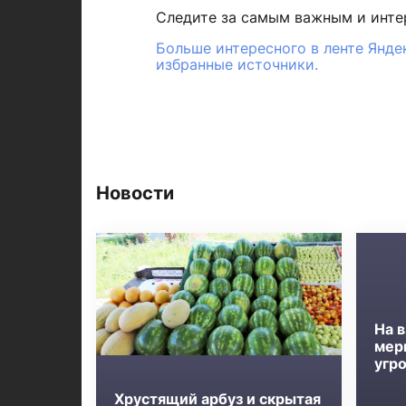
Следите за самым важным и инт
Больше интересного в ленте Янде
избранные источники.
Новости
На в
мер
угр
Хрустящий арбуз и скрытая