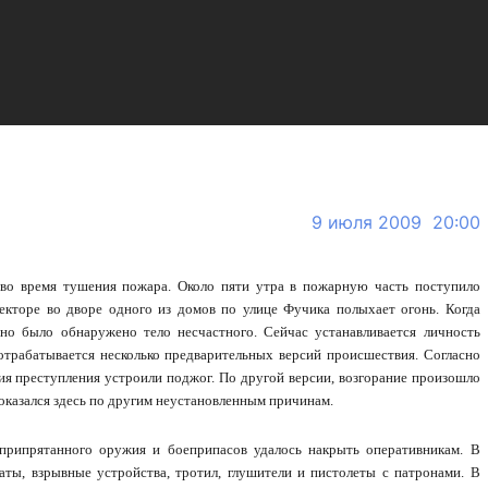
9 июля 2009 20:00
о время тушения пожара. Около пяти утра в пожарную часть поступило
екторе во дворе одного из домов по улице Фучика полыхает огонь. Когда
о было обнаружено тело несчастного. Сейчас устанавливается личность
 отрабатывается несколько предварительных версий происшествия. Согласно
ия преступления устроили поджог. По другой версии, возгорание произошло
 оказался здесь по другим неустановленным причинам.
припрятанного оружия и боеприпасов удалось накрыть оперативникам. В
аты, взрывные устройства, тротил, глушители и пистолеты с патронами. В