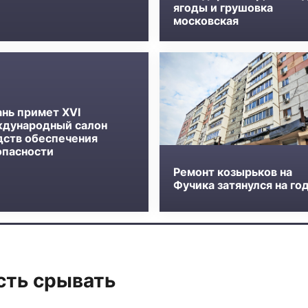
ягоды и грушовка
московская
ань примет XVI
дународный салон
дств обеспечения
опасности
Ремонт козырьков на
Фучика затянулся на го
сть срывать