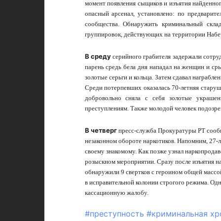
момент появления сыщиков и изъятия найденног
опасный арсенал, установлено: по предварит
сообщества. Обнаружить криминальный скла
группировок, действующих на территории Набе
В среду
серийного грабителя задержали сотру
парень средь бела дня нападал на женщин и ср
золотые серьги и кольца. Затем сдавал награбле
Среди потерпевших оказалась 70-летняя старуш
добровольно сняла с себя золотые украшен
преступлениям. Также молодой человек подозрев
В четверг
пресс-служба Прокуратуры РТ сообщ
незаконном обороте наркотиков. Напомним, 27-л
своему знакомому. Как позже узнал наркопродав
розыскном мероприятии. Сразу после изъятия н
обнаружили 9 свертков с героином общей массой
в исправительной колонии строгого режима. Одн
кассационную жалобу.
#преступность
#криминальная хр