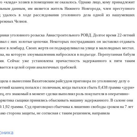
о «клада» хозяев в помещении не оказалось. Однако лицо, кому принадлежит
ельным данным, им является житель Нижнего Новгорода, член преступного
д удалось в ходе расследования уголовного дела одной из нашумевших
режных Челнов.
дники уголовного розыска Авиастроительного РОВД. Долгое время 22-летний
ывал с них золотые цепочки. Некоторых пострадавших он заставлял отдавать
нное в ломбард. Своих жертв он подкарауливал на улице в малолюдных местах.
ка, на которую злоумышленник набросился в подъезде. Перепуганная бабуля
ия. Сейчас уже установлена причастность задержанного к пяти таким
ается в целой серии аналогичных грабежей.
ила о вынесении Вахитовским райсудом приговора по уголовному делу о
етний казанец попался с поличным, когда пытался сбыть 0,438 грамма «дури»
ец, его знакомый в момент сделки выполнял роль покупателя в оперативно-
аркотика сыщики принялись обыскивать машину задержанного. В салоне они
 1,92 грамма. Суд приговорил сбытчика к лишению свободы сроком на 7 лет
ако сторона защиты, не согласная с таким решением, направила
оника