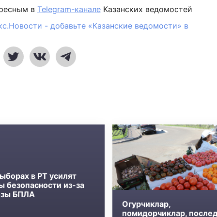
ересным в
Telegram-канале
Казанских ведомостей
кс.Новости - добавьте «Казанские ведомости» в
ыборах в РТ усилят
ы безопасности из-за
озы БПЛА
Огурчиклар,
помидорчиклар, после