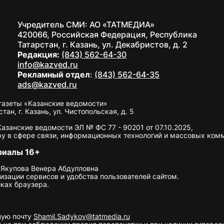
Учредитель СМИ: АО «ТАТМЕДИА»
420066, Российская Федерация, Республика
Татарстан, г. Казань, ул. Декабристов, д. 2
Редакция:
(843) 562-64-30
info@kazved.ru
Рекламный отдел
:
(843) 562-64-35
ads@kazved.ru
газеты «Казанские ведомости»
н, г. Казань, ул. Чистопольская, д. 5
занские ведомости ЭЛ № ФС 77 - 90201 от 07.10.2025,
у в сфере связи, информационных технологий и массовых ком
риалы 16+
 Якупова Венера Абдулловна
изации сервисов и удобства пользователей сайтом.
ках браузера.
ную почту
Shamil.Sadykov@tatmedia.ru