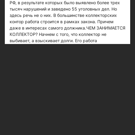
РФ, в результате которых было выявлено более трех
тысяч нарушений и заведено 55 уголовных дел. Но
здесь речь не о них. В большинстве коллекторских
контор работа строится в рамках закона. Причем
даже в интересах самого должника.ЧЕМ ЗАНИМАЕТСЯ
КОЛЛЕКТОР? Начнем с того, что коллектор не
выбивает, а взыскивает долги. Его работа
оплачивается из кармана кредитора, конкретно -
процентами от фактически взысканных сумм. Причем
доля самого коллектора - человека, непосредственно
работающего с должником, составляет всего 3 - 5% от
этой суммы. Что, впрочем, компенсируется длинным
списком должников. Один человек должен банку
3456 руб., другой - 6543 и так далее. Это пример, на
деле суммы куда более крупные.Коллектор начинает
с того, что обзванивает всех должников, которых ему
передали в работу. Но! 70 - 80% номеров недоступны.
А из тех, по которым ответили, две трети принадлежат
лицам, совершенно незнакомым с должником
(некоторые сразу предупреждают, чтобы их не
беспокоили). И даже когда коллектору удается