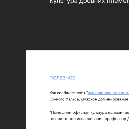
Культура древних племе
ПОЛЕЗНОЕ
Как сообщает сайт "
психологическая по
Южного Уэльса, мужское доминирование,
"Нынешняя офисная культура напоминает 
говорит автор исследования профессор 