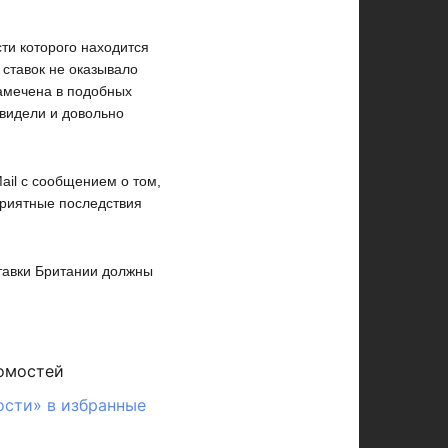
сти которого находится
 ставок не оказывало
замечена в подобных
 видели и довольно
ail с сообщением о том,
еприятные последствия
тавки Британии должны
омостей
ости» в избранные