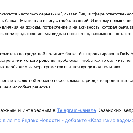
 окажется настолько серьезным", сказал Гив, в сфере ответственно
ь банка. "Мы не шли в ногу с глобализацией. И потому повышение
о влияния на доходы, потребление и на активность, которая была 
видели кредитование, мы видели цены на недвижимость, но также
.
комитета по кредитной политике банка, был процитирован в Daily M
быстрого или легкого решения проблемы", чтобы как-то смягчить н
ных необходимых мер, кроме как внятная кредитная политика.
ошению к валютной корзине после комментариев, что процентные с
, чем их собьет рецессия.
важным и интересным в
Telegram-канале
Казанских вед
 в ленте Яндекс.Новости - добавьте «Казанские ведом