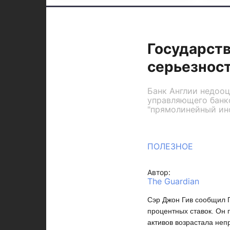
Государств
серьезнос
Банк Англии недооц
управляющего банко
"прямолинейный ин
ПОЛЕЗНОЕ
Автор:
The Guardian
Сэр Джон Гив сообщил 
процентных ставок. Он 
активов возрастала не