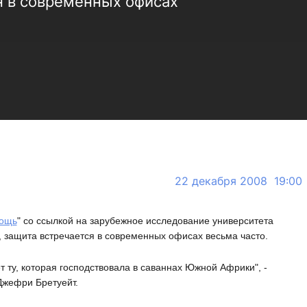
н в современных офисах
22 декабря 2008 19:00
мощь
" со ссылкой на зарубежное исследование университета
 защита встречается в современных офисах весьма часто.
ту, которая господствовала в саваннах Южной Африки", -
Джефри Бретуейт.