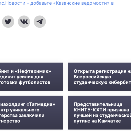
кс.Новости - добавьте «Казанские ведомости» в
бин» и «Нефтехимик»
Открыта регистрация н
единят усилия для
Всероссийскую
готовки футболистов
студенческую киберби
иахолдинг «Татмедиа»
Представительница
ентр уникального
КНИТУ-КХТИ признана
терства заключили
лучшей на студенческо
тнерство
путине на Камчатке