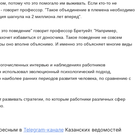
м, потому что это помогало им выживать. Если кто-то не
" - говорит профессор. "Такое объединение в племена необходимо
ция шагнула на 2 миллиона лет вперед".
о это поведение" говорит профессор Бретуейт. "Например,
захочет избавиться от доносчика. Такое поведение не совсем
уры оно вполне объяснимо. И именно это объясняет многие виды
огочисленных интервью и наблюдениях работников
н использовал эволюционный психологический подход,
наиболее ранних периодов развития человека, по сравнению с
 развивать стратегии, по которым работники различных сфер
о.
ересным в
Telegram-канале
Казанских ведомостей