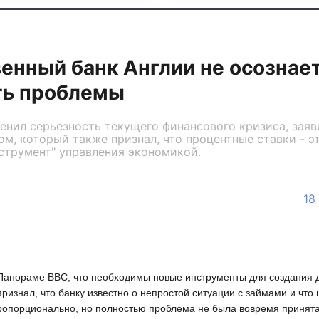
енный банк Англии не осознае
ть проблемы
енил серьезность текущего финансового кризиса, заяв
м, который также признал, что процентные ставки - 
струмент" управления экономикой.
18
Панораме BBC, что необходимы новые инструменты для создания 
признал, что банку известно о непростой ситуации с займами и что
пропорционально, но полностью проблема не была вовремя принята