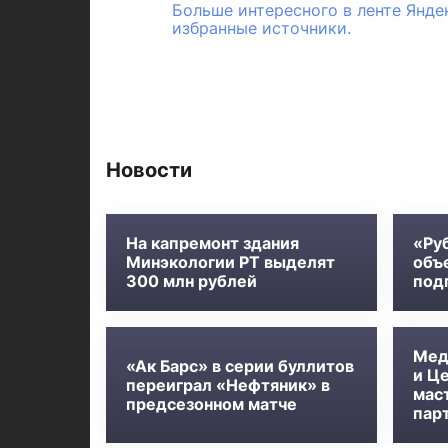
Больше интересного в ленте Янде
избранные источники.
Новости
На капремонт здания
«Ру
Минэкологии РТ выделят
объ
300 млн рублей
под
Мед
«Ак Барс» в серии буллитов
и Ц
переиграл «Нефтяник» в
мас
предсезонном матче
пар