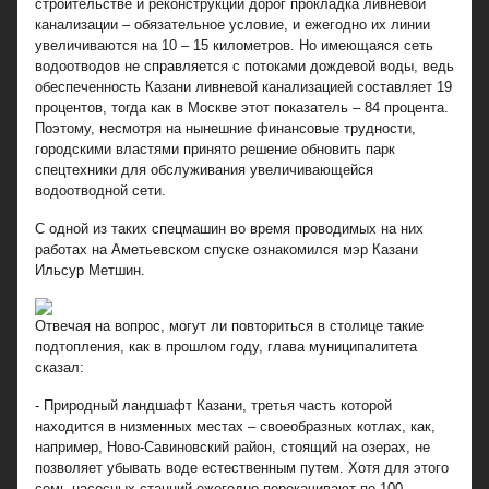
строительстве и реконструкции дорог прокладка ливневой
канализации – обязательное условие, и ежегодно их линии
увеличиваются на 10 – 15 километров. Но имеющаяся сеть
водоотводов не справляется с потоками дождевой воды, ведь
обеспеченность Казани ливневой канализацией составляет 19
процентов, тогда как в Москве этот показатель – 84 процента.
Поэтому, несмотря на нынешние финансовые трудности,
городскими властями принято решение обновить парк
спецтехники для обслуживания увеличивающейся
водоотводной сети.
С одной из таких спецмашин во время проводимых на них
работах на Аметьевском спуске ознакомился мэр Казани
Ильсур Метшин.
Отвечая на вопрос, могут ли повториться в столице такие
подтопления, как в прошлом году, глава муниципалитета
сказал:
- Природный ландшафт Казани, третья часть которой
находится в низменных местах – своеобразных котлах, как,
например, Ново-Савиновский район, стоящий на озерах, не
позволяет убывать воде естественным путем. Хотя для этого
семь насосных станций ежегодно перекачивают по 100