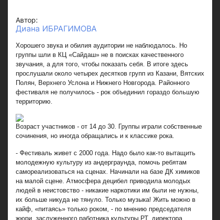
Автор:
Диана ИБРАГИМОВА
Хорошего звука и обилия аудитории не наблюдалось. Но
группы шли в КЦ «Сайдаш» не в поисках качественного
звучания, а для того, чтобы показать себя. В итоге здесь
прослушали около четырех десятков групп из Казани, Вятских
Полян, Верхнего Услона и Нижнего Новгорода. Районного
фестиваля не получилось - рок объединил гораздо большую
территорию.
Возраст участников - от 14 до 30. Группы играли собственные
сочинения, но иногда обращались и к классике рока.
- Фестиваль живет с 2000 года. Надо было как-то вытащить
молодежную культуру из андерграунда, помочь ребятам
самореализоваться на сценах. Начинали на базе ДК химиков
на малой сцене. Атмосфера децибел приводила молодых
людей в неистовство - никакие наркотики им были не нужны,
их больше никуда не тянуло. Только музыка! Жить можно в
кайф, «питаясь» только роком, - по мнению председателя
жюри, заслуженного работника культуры РТ, директора