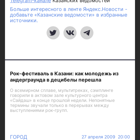
Telegram-канале
Казанских ведомостей
Больше интересного в ленте Яндекс.Новости -
добавьте «Казанские ведомости» в избранные
источники.
Рок-фестиваль в Казани: как молодежь из
андерграунда в децибелы перешла
О всемирном сплаве, мультитреках, сэмплинге
говорили в актовом зале культурного центра
«Сайдаш» в конце прошлой недели. Непонятные
термины звучали только в перерывах между
выступлениями рок-групп.
ГОРОД
27 апреля 2009 20:00