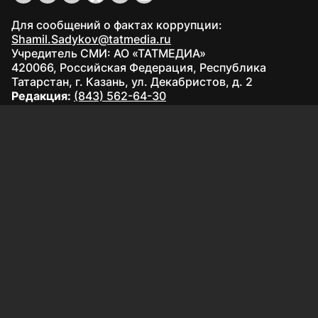
Для сообщений о фактах коррупции:
Shamil.Sadykov@tatmedia.ru
Учредитель СМИ: АО «ТАТМЕДИА»
420066, Российская Федерация, Республика
Татарстан, г. Казань, ул. Декабристов, д. 2
Редакция:
(843) 562-64-30
info@kazved.ru
Рекламный отдел
:
(843) 562-64-35
ads@kazved.ru
© 1991 – 2026 Филиал АО «ТАТМЕДИА» «Редакция газеты
«Казанские ведомости»
420066, Российская Федерация, Республика Татарстан, г.
Казань, ул. Чистопольская, д. 5
Наименование СМИ: Казанские ведомости
Средство массовой информации сетевое издание
Казанские ведомости ЭЛ № ФС 77 - 90201 от 07.10.2025,
зарегистрировано Федеральной службой по надзору в
сфере связи, информационных технологий и массовых
коммуникаций.
Настоящий ресурс может содержать материалы
16+