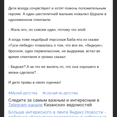
Дети всегда сочувствуют и хотят помочь положительным
героям. А один шестилетний мальчик пожалел Шурале в
одноименном спектакле:
- Жаль его, он совсем один, потому что злой.
А когда тоже недобрый персонаж Баба-яга из сказки
«Гуси-лебеди» плакалась о том, что все ее, «бедную»,
бросили, один первоклассник, не выдержав, встал во
время спектакля и громко сказал:
- Бедная? А за что ее жалеть-то, что она хорошего в
жизни сделала?..
И дети правы в своих оценках!
#Музей детства
#случай из детства
Следите за самым важным и интересным в
Telegram-канале
Казанских ведомостей
Больше интересного в ленте Яндекс.Новости -
добавьте «Казанские ведомости» в избранные