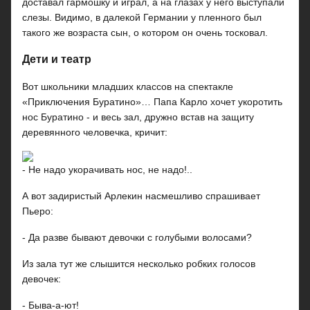
доставал гармошку и играл, а на глазах у него выступали
слезы. Видимо, в далекой Германии у пленного был
такого же возраста сын, о котором он очень тосковал.
Дети и театр
Вот школьники младших классов на спектакле
«Приключения Буратино»… Папа Карло хочет укоротить
нос Буратино - и весь зал, дружно встав на защиту
деревянного человечка, кричит:
- Не надо укорачивать нос, не надо!..
А вот задиристый Арлекин насмешливо спрашивает
Пьеро:
- Да разве бывают девочки с голубыми волосами?
Из зала тут же слышится несколько робких голосов
девочек:
- Быва-а-ют!