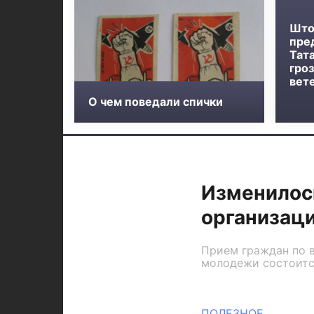
Што
пре
Тат
гроз
вет
О чем поведали спички
Изменилос
организаци
Прием граждан по в
молодежи состоится
ПОЛЕЗНОЕ