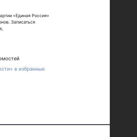
партии «Единая Россия»
нов. Записаться
а,
омостей
ости» в избранные