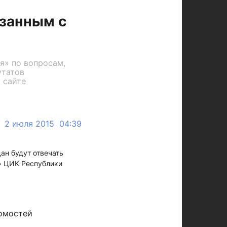
язанным с
я» по вопросам,
утатов
 сайте
2 июля 2015 04:39
ан будут отвечать
я» ЦИК Республики
омостей