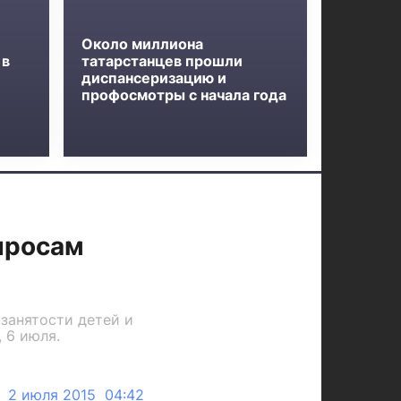
Около миллиона
 в
татарстанцев прошли
диспансеризацию и
профосмотры с начала года
просам
занятости детей и
 6 июля.
2 июля 2015 04:42