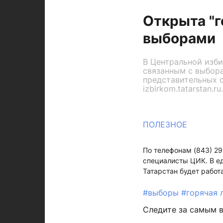
Открыта "г
выборами
В Центральной изби
связанным с выбор
представительных о
izbirkom.tatarstan.ru.
ПОЛЕЗНОЕ
По телефонам (843) 29
специалисты ЦИК. В ед
Татарстан будет работ
#выборы
#горячая 
Следите за самым 