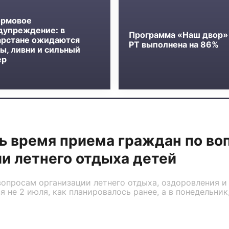
рмовое
дупреждение: в
Программа «Наш двор»
арстане ожидаются
РТ выполнена на 86%
ы, ливни и сильный
ер
ь время приема граждан по во
и летнего отдыха детей
опросам организации летнего отдыха, оздоровления и 
 не 2 июля, как планировалось ранее, а в понедельник,