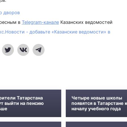
ов.
о дворов
ересным в
Telegram-канале
Казанских ведомостей
кс.Новости - добавьте «Казанские ведомости» в
оители Татарстана
Четыре новые школы
ут выйти на пенсию
появятся в Татарстане 
ьше
началу учебного года