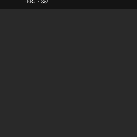
«КВ» - 35!
муникаций.