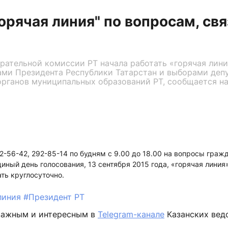
орячая линия" по вопросам, св
рательной комиссии РТ начала работать «горячая лини
ами Президента Республики Татарстан и выборами деп
рганов муниципальных образований РТ, сообщается на
2-56-42, 292-85-14 по будням с 9.00 до 18.00 на вопросы гражд
иный день голосования, 13 сентября 2015 года, «горячая лини
ать круглосуточно.
линия
#Президент РТ
важным и интересным в
Telegram-канале
Казанских вед