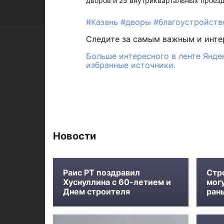
дворов и 25 внутриквартальных проезд
#Казань
#дворы
#благоустройств
Следите за самым важным и инт
Больше интересного в ленте Янде
избранные источники.
Новости
Раис РТ поздравил
Стр
Хуснуллина с 60-летием и
мог
Днем строителя
ран