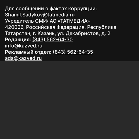
Для сообщений о фактах коррупции:
Shamil.Sadykov@tatmedia.ru
Учредитель СМИ: АО «ТАТМЕДИА»
420066, Российская Федерация, Республика
Татарстан, г. Казань, ул. Декабристов, д. 2
Редакция:
(843) 562-64-30
info@kazved.ru
Рекламный отдел
:
(843) 562-64-35
ads@kazved.ru
© 1991 – 2026 Филиал АО «ТАТМЕДИА» «Редакция газеты
«Казанские ведомости»
420066, Российская Федерация, Республика Татарстан, г.
Казань, ул. Чистопольская, д. 5
Наименование СМИ: Казанские ведомости
Средство массовой информации сетевое издание
Казанские ведомости ЭЛ № ФС 77 - 90201 от 07.10.2025,
зарегистрировано Федеральной службой по надзору в
сфере связи, информационных технологий и массовых
коммуникаций.
Настоящий ресурс может содержать материалы
16+