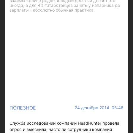
взаймы крайне редко, каждый десятый делает это
иногда, а для 4% татарстанцев занять у напарника до
зарплаты - абсолютно обычная практика.
ПОЛЕЗНОЕ
24 декабря 2014 05:46
Служба исследований компании HeadHunter провела
опрос и выяснила, часто ли сотрудники компаний