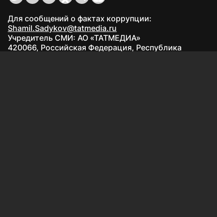
Для сообщений о фактах коррупции:
Shamil.Sadykov@tatmedia.ru
Учредитель СМИ: АО «ТАТМЕДИА»
420066, Российская Федерация, Республика
Татарстан, г. Казань, ул. Декабристов, д. 2
Редакция:
(843) 562-64-30
info@kazved.ru
Рекламный отдел
:
(843) 562-64-35
ads@kazved.ru
© 1991 – 2026 Филиал АО «ТАТМЕДИА» «Редакция газеты
«Казанские ведомости»
420066, Российская Федерация, Республика Татарстан, г.
Казань, ул. Чистопольская, д. 5
Наименование СМИ: Казанские ведомости
Средство массовой информации сетевое издание
Казанские ведомости ЭЛ № ФС 77 - 90201 от 07.10.2025,
зарегистрировано Федеральной службой по надзору в
сфере связи, информационных технологий и массовых
коммуникаций.
Настоящий ресурс может содержать материалы
16+