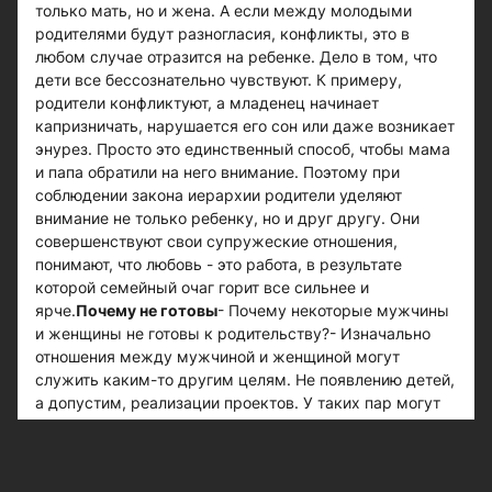
только мать, но и жена. А если между молодыми
родителями будут разногласия, конфликты, это в
любом случае отразится на ребенке. Дело в том, что
дети все бессознательно чувствуют. К примеру,
родители конфликтуют, а младенец начинает
капризничать, нарушается его сон или даже возникает
энурез. Просто это единственный способ, чтобы мама
и папа обратили на него внимание. Поэтому при
соблюдении закона иерархии родители уделяют
внимание не только ребенку, но и друг другу. Они
совершенствуют свои супружеские отношения,
понимают, что любовь - это работа, в результате
которой семейный очаг горит все сильнее и
ярче.
Почему не готовы
- Почему некоторые мужчины
и женщины не готовы к родительству?- Изначально
отношения между мужчиной и женщиной могут
служить каким-то другим целям. Не появлению детей,
а допустим, реализации проектов. У таких пар могут
быть развиты проблемы инфантилизма. Сейчас стало
модно жить для себя. Поэтому, когда ребенок
появляется, особенно в случае незапланированной