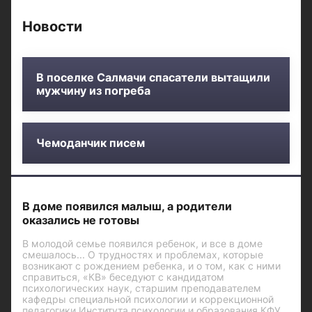
Новости
В поселке Салмачи спасатели вытащили
мужчину из погреба
Чемоданчик писем
В доме появился малыш, а родители
оказались не готовы
В молодой семье появился ребенок, и все в доме
смешалось... О трудностях и проблемах, которые
возникают с рождением ребенка, и о том, как с ними
справиться, «КВ» беседуют с кандидатом
психологических наук, старшим преподавателем
кафедры специальной психологии и коррекционной
педагогики Института психологии и образования КФУ,