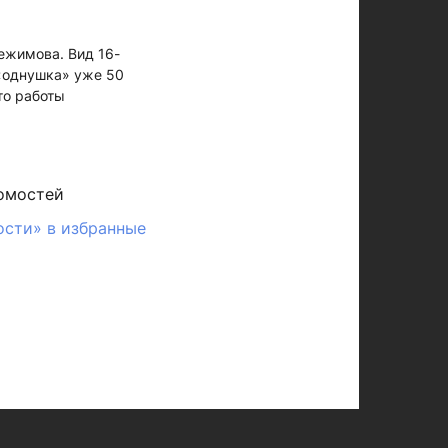
ежимова. Вид 16-
«однушка» уже 50
то работы
омостей
ости» в избранные