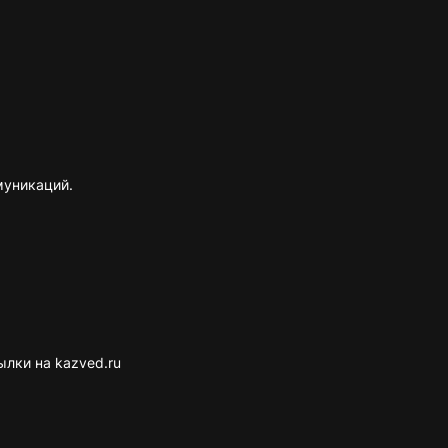
муникаций.
лки на kazved.ru