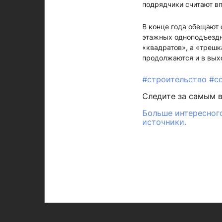
подрядчики считают вп
В конце года обещают 
этажных одноподъездн
«квадратов», а «трешк
продолжаются и в выхо
#строительство
#с
Следите за самым 
Больше интересного
источники.