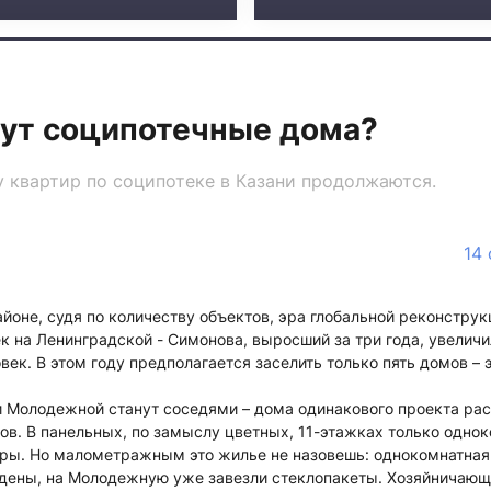
дут соципотечные дома?
 квартир по соципотеке в Казани продолжаются.
14
йоне, судя по количеству объектов, эра глобальной реконструк
 на Ленинградской - Симонова, выросший за три года, увеличи
век. В этом году предполагается заселить только пять домов – 
и Молодежной станут соседями – дома одинакового проекта ра
ов. В панельных, по замыслу цветных, 11-этажках только одно
ры. Но малометражным это жилье не назовешь: однокомнатная 
едены, на Молодежную уже завезли стеклопакеты. Хозяйничающ