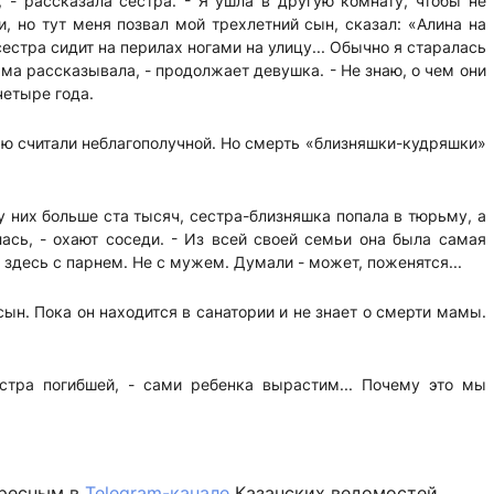
 - рассказала сестра. - Я ушла в другую комнату, чтобы не
, но тут меня позвал мой трехлетний сын, сказал: «Алина на
сестра сидит на перилах ногами на улицу... Обычно я старалась
сама рассказывала, - продолжает девушка. - Не знаю, о чем они
четыре года.
ью считали неблагополучной. Но смерть «близняшки-кудряшки»
у них больше ста тысяч, сестра-близняшка попала в тюрьму, а
лась, - охают соседи. - Из всей своей семьи она была самая
 здесь с парнем. Не с мужем. Думали - может, поженятся...
ын. Пока он находится в санатории и не знает о смерти мамы.
естра погибшей, - сами ребенка вырастим... Почему это мы
ересным в
Telegram-канале
Казанских ведомостей