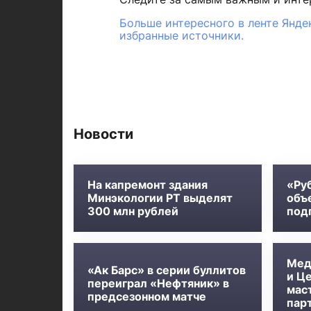
Больше интересного в ленте Янде
избранные источники.
Новости
На капремонт здания
«Ру
Минэкологии РТ выделят
объ
300 млн рублей
под
Мед
«Ак Барс» в серии буллитов
и Ц
переиграл «Нефтяник» в
мас
предсезонном матче
пар