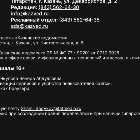
Татарстан, г. Казань, ул. Декабристов, д. 2
Редакция:
(843) 562-64-30
info@kazved.ru
Рекламный отдел
:
(843) 562-64-35
ads@kazved.ru
газеты «Казанские ведомости»
н, г. Казань, ул. Чистопольская, д. 5
занские ведомости ЭЛ № ФС 77 - 90201 от 07.10.2025,
у в сфере связи, информационных технологий и массовых ком
риалы 16+
 Якупова Венера Абдулловна
изации сервисов и удобства пользователей сайтом.
ках браузера.
ную почту
Shamil.Sadykov@tatmedia.ru
ко при соблюдении правил перепечатки и при наличии гиперссы