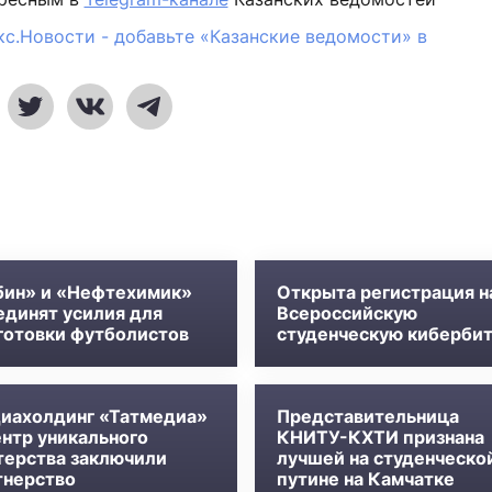
кс.Новости - добавьте «Казанские ведомости» в
бин» и «Нефтехимик»
Открыта регистрация н
единят усилия для
Всероссийскую
готовки футболистов
студенческую киберби
иахолдинг «Татмедиа»
Представительница
ентр уникального
КНИТУ-КХТИ признана
терства заключили
лучшей на студенческо
тнерство
путине на Камчатке