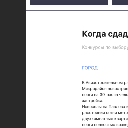
Когда сда
Конкурсы по выбору
ГОРОД
В Авиастроительном ра
Микрорайон новостроек
почти на 30 тысяч чело
застройка.
Новоселы на Павлова 
расстоянии сотни метр
двухкомнатные кварти
почти полностью возв