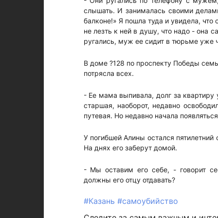
- Они ругались по телефону с мужем,
слышать. И занималась своими делами
балконе!» Я пошла туда и увидела, что 
не лезть к ней в душу, что надо - она 
ругались, муж ее сидит в тюрьме уже 
В доме ?128 по проспекту Победы сем
потрясла всех.
- Ее мама выпивала, долг за квартиру 
старшая, наоборот, недавно освободи
путевая. Но недавно начала появляться
У погибшей Алины остался пятилетний с
На днях его заберут домой.
- Мы оставим его себе, - говорит с
должны его отцу отдавать?
#Казань
#самоубийство
Следите за самым важным и инт