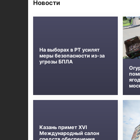
Новости
На выборах в РТ усилят
меры безопасности из-за
угрозы БПЛА
Огу
пом
яго
мос
Казань примет XVI
Международный салон
средств обеспечения