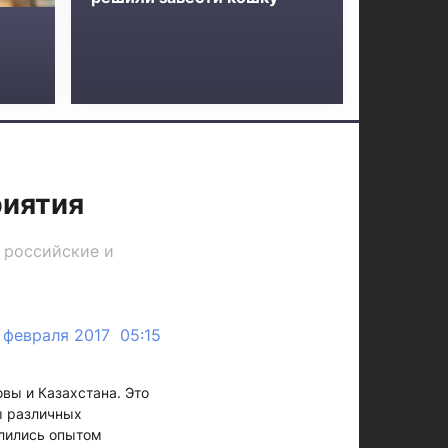
риятия
ь российские и
 февраля 2017 05:15
вы и Казахстана. Это
ы различных
елились опытом