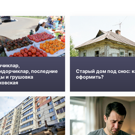
рчиклар,
идорчиклар, последние
Старый дом под снос: к
ды и грушовка
оформить?
ковская