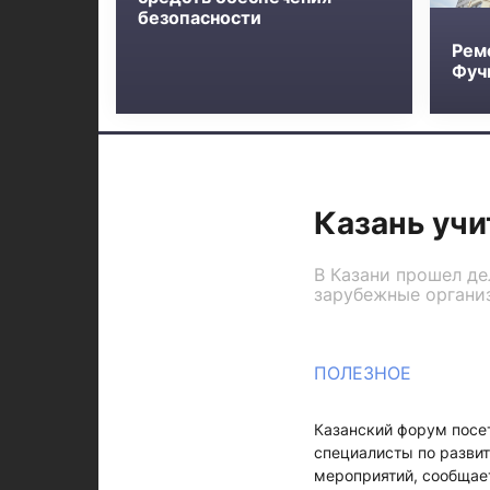
безопасности
Рем
Фучи
Казань уч
В Казани прошел де
зарубежные органи
ПОЛЕЗНОЕ
Казанский форум посет
специалисты по разви
мероприятий, сообщае