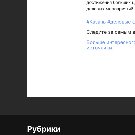
достижения больших це
деловых мероприятий.
#Казань
#деловые 
Следите за самым 
Больше интересного
источники.
Рубрики