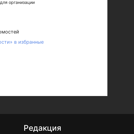
 для организации
омостей
ости» в избранные
Редакция