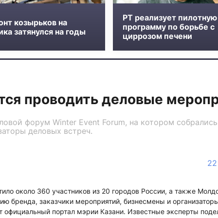
РТ реализует пилотную
онт козырьков на
программу по борьбе с
ка затянулся на годы
циррозом печени
ится проводить деловые мероп
ловой форум Winter Event Forum, на котором собралис
заторы деловых встреч.
22
ило около 360 участников из 20 городов России, а также Молдо
тию бренда, заказчики мероприятий, бизнесмены и организатор
т официальный портал мэрии Казани. Известные эксперты под