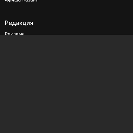
Редакция
Реклама
Выборы 2025
Подписка на газету
«КВ» - 35!
Для сообщений о фактах коррупции:
Shamil.Sadykov@tatmedia.ru
Учредитель СМИ: АО «ТАТМЕДИА»