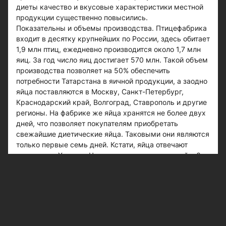
диеты качество и вкусовые характеристики местной
продукции существенно повысились.
Показательны и объемы производства. Птицефабрика
входит в десятку крупнейших по России, здесь обитает
1,9 млн птиц, ежедневно производится около 1,7 млн
яиц. За год число яиц достигает 570 млн. Такой объем
производства позволяет на 50% обеспечить
потребности Татарстана в яичной продукции, а заодно
яйца поставляются в Москву, Санкт-Петербург,
Краснодарский край, Волгоград, Ставрополь и другие
регионы. На фабрике же яйца хранятся не более двух
дней, что позволяет покупателям приобретать
свежайшие диетические яйца. Таковыми они являются
только первые семь дней. Кстати, яйца отвечают
стандарту «Халяль».Что же отличает хорошее яйцо?
Сделать выводы можно уже по внешнему виду:
скорлупа должна быть гладкая, ровная и чистая, без
пятен и шероховатостей. Существуют и другие
показатели, но их уже на глаз не определишь. Это,
например, кровяные вкрапления в желтке, плотность
белка и т. д. Такие измерения сможет производить