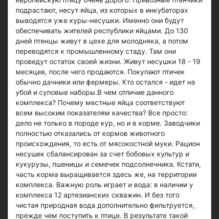
подрастают, несут яйца, из которых в инкубаторах
выводятся уже куры-несушки. Именно они будут
обеспечивать жителей республики яйцами. До 130
дней птенцы живут в цехе для молодняка, а потом
переводятся к промышленному стаду. Там они
проведут остаток своей жизни. Живут несушки 18 - 19
месяцев, после чего продаются. Покупают птичек
обычно дачники или фермеры. Кто остался - идет на
убой и суповые наборы.В чем отличие данного
комплекса? Почему местные яйца соответствуют
всем высоким показателям качества? Все просто:
дело не только в породе кур, но и в корме. Заводчики
полностью отказались от кормов животного
происхождения, то есть от мясокостной муки. Рацион
несушек сбалансирован за счет бобовых культур и
кукурузы, пшеницы и семечек подсолнечника. Кстати,
часть корма выращивается здесь же, на территории
комплекса. Важную роль играет и вода: в наличии у
комплекса 12 артезианских скважин. И без того
чистая природная вода дополнительно фильтруется,
прежде чем поступить к птице. В результате такой