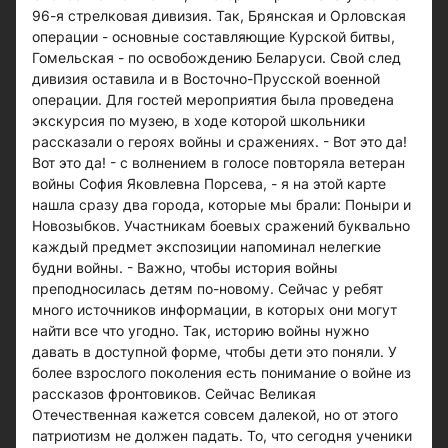
96-я стрелковая дивизия. Так, Брянская и Орловская
операции - основные составляющие Курской битвы,
Гомельская - по освобождению Беларуси. Свой след
дивизия оставила и в Восточно-Прусской военной
операции. Для гостей мероприятия была проведена
экскурсия по музею, в ходе которой школьники
рассказали о героях войны и сражениях. - Вот это да!
Вот это да! - с волнением в голосе повторяла ветеран
войны София Яковлевна Порсева, - я на этой карте
нашла сразу два города, которые мы брали: Поныри и
Новозыбков. Участникам боевых сражений буквально
каждый предмет экспозиции напоминал нелегкие
будни войны. - Важно, чтобы история войны
преподносилась детям по-новому. Сейчас у ребят
много источников информации, в которых они могут
найти все что угодно. Так, историю войны нужно
давать в доступной форме, чтобы дети это поняли. У
более взрослого поколения есть понимание о войне из
рассказов фронтовиков. Сейчас Великая
Отечественная кажется совсем далекой, но от этого
патриотизм не должен падать. То, что сегодня ученики