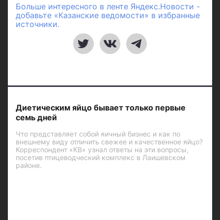
Больше интересного в ленте Яндекс.Новости -
добавьте «Казанские ведомости» в избранные
источники.
Диетическим яйцо бывает только первые
семь дней
Что представляет собой яичный бизнес и как по
внешнему виду отличить свежее и качественное яйцо?
Корреспондент «КВ» узнал ответы на эти вопросы,
посетив птицеводческий комплекс в Лаишевском
районе.