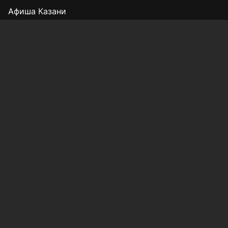
Афиша Казани
Редакция
Реклама
Выборы 2025
Подписка на газету
«КВ» - 35!
Для сообщений о фактах коррупции:
Shamil.Sadykov@tatmedia.ru