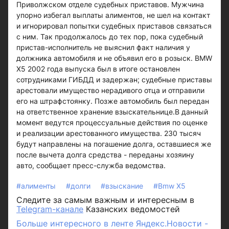
Приволжском отделе судебных приставов. Мужчина
упорно избегал выплаты алиментов, не шел на контакт
и игнорировал попытки судебных приставов связаться
с ним. Так продолжалось до тех пор, пока судебный
пристав-исполнитель не выяснил факт наличия у
должника автомобиля и не объявил его в розыск. BMW
Х5 2002 года выпуска был в итоге остановлен
сотрудниками ГИБДД и задержан; судебные приставы
арестовали имущество нерадивого отца и отправили
его на штрафстоянку. Позже автомобиль был передан
на ответственное хранение взыскательнице.В данный
момент ведутся процессуальные действия по оценке
и реализации арестованного имущества. 230 тысяч
будут направлены на погашение долга, оставшиеся же
после вычета долга средства - переданы хозяину
авто, сообщает пресс-служба ведомства.
#алименты
#долги
#взыскание
#Bmw Х5
Следите за самым важным и интересным в
Telegram-канале
Казанских ведомостей
Больше интересного в ленте Яндекс.Новости -