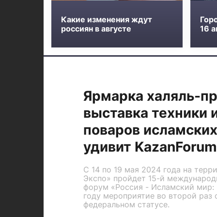
Какие изменения ждут
Горо
россиян в августе
16 а
Ярмарка халяль-пр
выставка техники 
поваров исламских
удивит KazanForum
C 14 по 19 мая 2024 года на тер
Экспо» пройдет 15-й междунаро
форум «Россия - Исламский мир: 
году мероприятие во второй раз 
федеральном статусе.