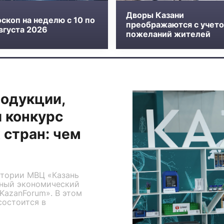
Дворы Казани
скоп на неделю с 10 по
преображаются с учет
вгуста 2026
пожеланий жителей
одукции,
и конкурс
 стран: чем
ритории МВЦ «Казань
дный экономический
KazanForum». В этом
состоится в