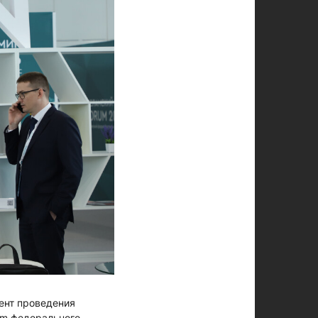
ент проведения
rum федерального