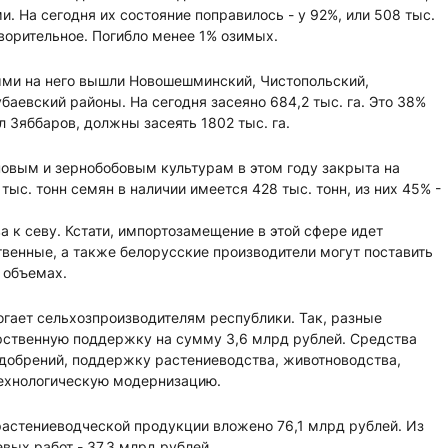
и. На сегодня их состояние поправилось - у 92%, или 508 тыс.
творительное. Погибло менее 1% озимых.
выми на него вышли Новошешминский, Чистопольский,
евский районы. На сегодня засеяно 684,2 тыс. га. Это 38%
ил Зяббаров, должны засеять 1802 тыс. га.
новым и зернобобовым культурам в этом году закрыта на
тыс. тонн семян в наличии имеется 428 тыс. тонн, из них 45% -
а к севу. Кстати, импортозамещение в этой сфере идет
венные, а также белорусские производители могут поставить
 объемах.
могает сельхозпроизводителям республики. Так, разные
арственную поддержку на сумму 3,6 млрд рублей. Средства
добрений, поддержку растениеводства, животноводства,
технологическую модернизацию.
растениеводческой продукции вложено 76,1 млрд рублей. Из
вых работ - 37,3 млрд рублей.