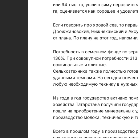
или 94 тыс. га, ушли в зиму неразвитым
га, оценивается как хорошее и удовле
Если говорить про яровой сев, то пер
Дрожжановский, Нижнекамский и Аксуба
от плана. По плану на этот год, напомн
Потребность в семенном фонде по зер
136%. При совокупной потребности 313 
оригинальные и элитные.
Сельхозтехника также полностью готов
ударными темпами. На сегодня отечест
любую необходимую технику в нужных
Из года в год государство активно по
хозяйства Татарстана получили госуд
пошли на приобретение минеральных у
производство молока, техническую и 
Всего в прошлом году в производство 
них только на проведение весенне-поле