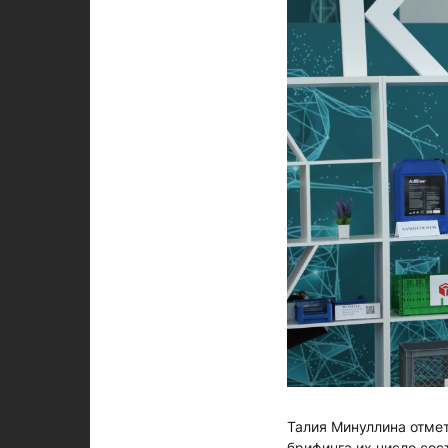
Талия Минуллина отме
брифинга их число сос