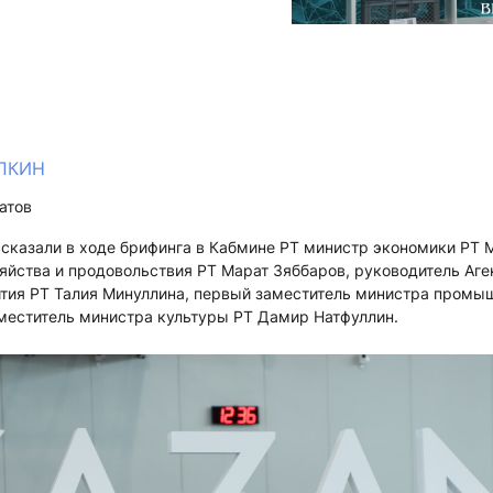
АПКИН
атов
ссказали в ходе брифинга в Кабмине РТ министр экономики РТ 
яйства и продовольствия РТ Марат Зяббаров, руководитель Аге
ития РТ Талия Минуллина, первый заместитель министра промыш
аместитель министра культуры РТ Дамир Натфуллин.