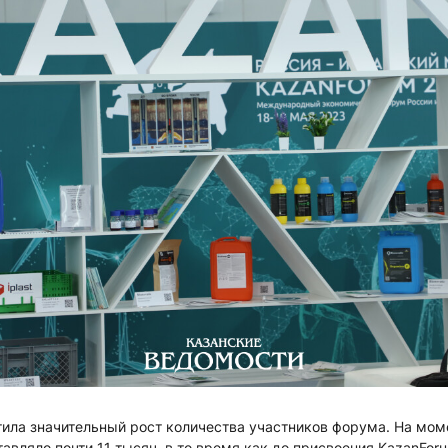
тила значительный рост количества участников форума. На мом
тавляло почти 11 тысяч, в то время как до присвоения KazanFo