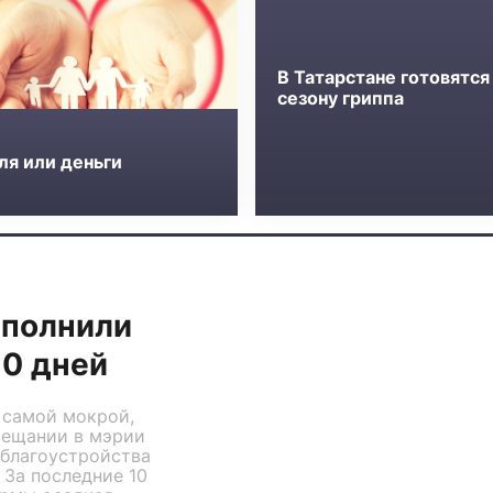
В Татарстане готовятся
сезону гриппа
ля или деньги
ыполнили
10 дней
 самой мокрой,
вещании в мэрии
 благоустройства
 За последние 10