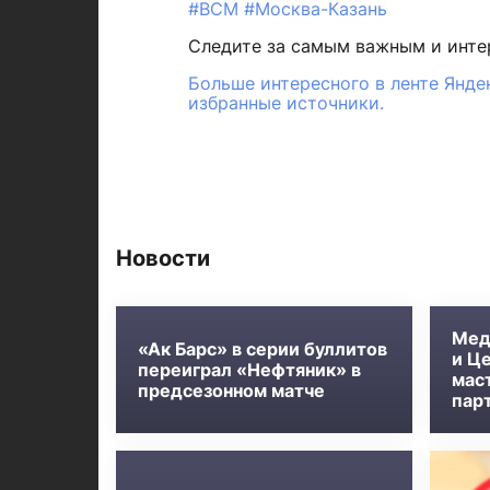
#ВСМ
#Москва-Казань
Следите за самым важным и инт
Больше интересного в ленте Янде
избранные источники.
Новости
Мед
«Ак Барс» в серии буллитов
и Ц
переиграл «Нефтяник» в
мас
предсезонном матче
пар