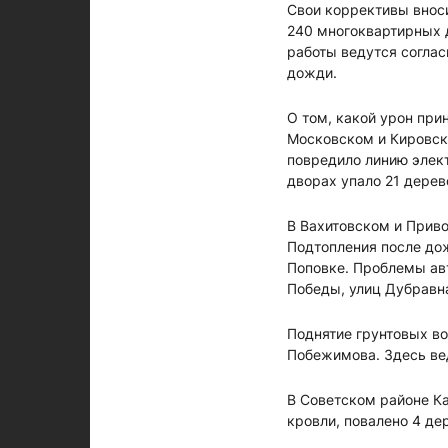
Свои коррективы вноси
240 многоквартирных 
работы ведутся согла
дожди.
О том, какой урон при
Московском и Кировско
повредило линию элект
дворах упало 21 дерев
В Вахитовском и Прив
Подтопления после до
Поповке. Проблемы ав
Победы, улиц Дубравна
Поднятие грунтовых во
Побежимова. Здесь ве
В Советском районе К
кровли, повалено 4 де