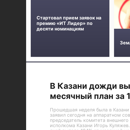
Стартовал прием заявок на
премию «ИТ Лидер» по
десяти номинациям
Зем
В Казани дожди в
месячный план за 
Прошедшая неделя была в Казани
заявил сегодня на аппаратном со
председатель комитета внешнего
исполкома Казани Игорь Куляжев.