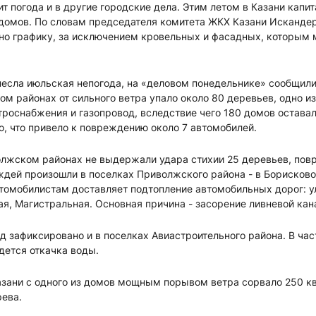
т погода и в другие городские дела. Этим летом в Казани капи
домов. По словам председателя комитета ЖКХ Казани Искандер
сно графику, за исключением кровельных и фасадных, которым
несла июльская непогода, на «деловом понедельнике» сообщили 
м районах от сильного ветра упало около 80 деревьев, одно и
роснабжения и газопровод, вследствие чего 180 домов оставали
о, что привело к повреждению около 7 автомобилей.
олжском районах не выдержали удара стихии 25 деревьев, пов
ждей произошли в поселках Приволжского района - в Борисков
томобилистам доставляет подтопление автомобильных дорог: у
я, Магистральная. Основная причина - засорение ливневой кан
д зафиксировано и в поселках Авиастроительного района. В час
дется откачка воды.
азани с одного из домов мощным порывом ветра сорвало 250 к
рева.