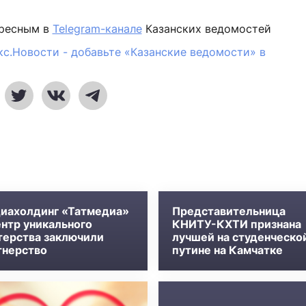
ересным в
Telegram-канале
Казанских ведомостей
кс.Новости - добавьте «Казанские ведомости» в
иахолдинг «Татмедиа»
Представительница
ентр уникального
КНИТУ-КХТИ признана
терства заключили
лучшей на студенческо
тнерство
путине на Камчатке