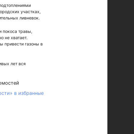
 подтоплениями
городских участках,
ительных ливневок.
и покоса травы,
о не хватает.
бы привести газоны в
ивых лет вся
омостей
ости» в избранные