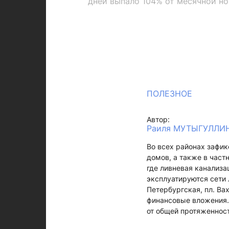
дней выпало 104% от месячной н
ПОЛЕЗНОЕ
Автор:
Раиля МУТЫГУЛЛИ
Во всех районах зафик
домов, а также в част
где ливневая канализа
эксплуатируются сети 
Петербургская, пл. Ва
финансовые вложения.
от общей протяженност