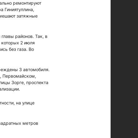
тально ремонтируют
а Гиниятуллина,
 мешают затяжные
главы районов. Так, в
з которых 2 июля
сь без газа. Во
реждены 3 автомобиля.
о, Первомайском,
лицы Зорге, проспекта
ализации.
тности, на улице
вадратных метров