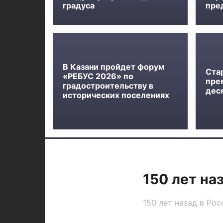
градуса
пре
В Казани пройдет форум
Ста
«РЕБУС 2026» по
пре
градостроительству в
дес
исторических поселениях
150 лет на
150 лет назад в Ро