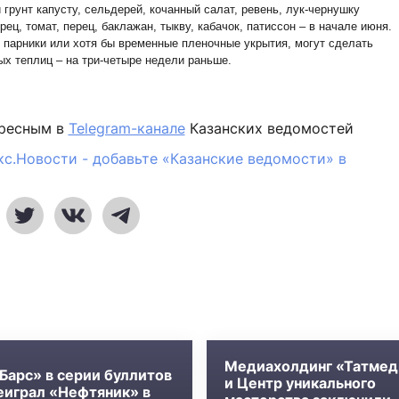
грунт капусту, сельдерей, кочанный салат, ревень, лук-чернушку
ец, томат, перец, баклажан, тыкву, кабачок, патиссон – в начале июня.
ь парники или хотя бы временные пленочные укрытия, могут сделать
ых теплиц – на три-четыре недели раньше.
ересным в
Telegram-канале
Казанских ведомостей
кс.Новости - добавьте «Казанские ведомости» в
Медиахолдинг «Татмед
Барс» в серии буллитов
и Центр уникального
еиграл «Нефтяник» в