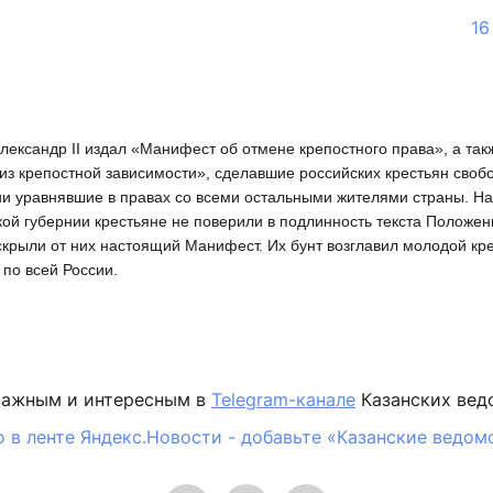
16
лександр II издал «Манифест об отмене крепостного права», а та
из крепостной зависимости», сделавшие российских крестьян сво
ии уравнявшие в правах со всеми остальными жителями страны. На
кой губернии крестьяне не поверили в подлинность текста Положени
крыли от них настоящий Манифест. Их бунт возглавил молодой кре
по всей России.
важным и интересным в
Telegram-канале
Казанских вед
 в ленте Яндекс.Новости - добавьте «Казанские ведом