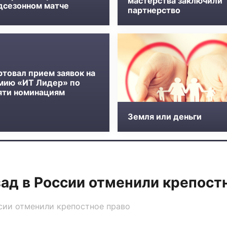
мастерства заключили
дсезонном матче
партнерство
ртовал прием заявок на
мию «ИТ Лидер» по
яти номинациям
Земля или деньги
зад в России отменили крепост
ссии отменили крепостное право