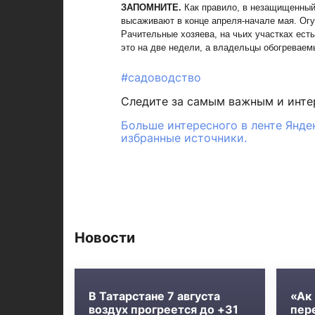
ЗАПОМНИТЕ.
Как правило, в незащищенный 
высаживают в конце апреля-начале мая. Огур
Рачительные хозяева, на чьих участках ест
это на две недели, а владельцы обогреваем
#садоводство
Следите за самым важным и инт
Больше интересного в ленте Янде
избранные источники.
Новости
В Татарстане 7 августа
«Ак 
воздух прогреется до +31
пер