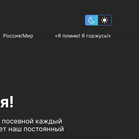
Россия/Мир
«Я помню! Я горжусь!»
я!
а посевной каждый
ает наш постоянный