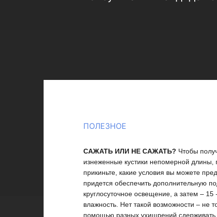
ПОЛЕЗНОЕ
САЖАТЬ ИЛИ НЕ САЖАТЬ?
Чтобы получ
изнеженные кустики непомерной длины, п
прикиньте, какие условия вы можете пре
придется обеспечить дополнительную под
круглосуточное освещение, а затем – 15 
влажность. Нет такой возможности – не т
помощью разных ухищрений сдерживать е