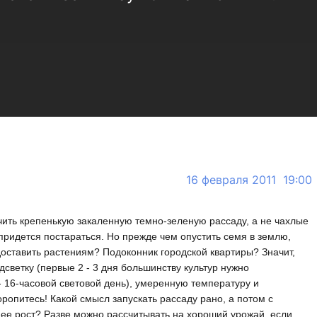
16 февраля 2011 19:00
ить крепенькую закаленную темно-зеленую рассаду, а не чахлые
ридется постараться. Но прежде чем опустить семя в землю,
доставить растениям? Подоконник городской квартиры? Значит,
светку (первые 2 - 3 дня большинству культур нужно
- 16-часовой световой день), умеренную температуру и
оропитесь! Какой смысл запускать рассаду рано, а потом с
е рост? Разве можно рассчитывать на хороший урожай, если