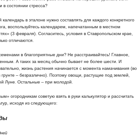
 в состоянии стресса?
 календарь в эталоне нужно составлять для каждого конкретного
лога, воспользуйтесь календарем, напечатанным в местном
тях» (3 февраля). Согласитесь, условия в Ставропольском крае,
лько отличаются.
 семенами в благоприятные дни? Не расстраивайтесь! Главное,
енным. А таких за месяц обычно бывает не более шести. И
вательно, жизнь растения начинается с момента намачивания (во
 грунте – безразлично). Поэтому овощи, растущие под землей,
ей Луне. Остальные – при молодой.
м» огородникам советую взять в руки калькулятор и рассчитать
тур, исходя из следующего:
ады
дней