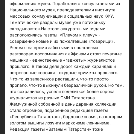
оформлению музея. Поработали с консультантами из
Национального музея, преподавателями института
массовых коммуникаций и социальных наук КФУ.
Тематические разделы музея уже потихоньку
складываются.На столе аккуратными рядами
расположились газеты. «Плечом к плечу» -
совершенно новые и их пожелтевшие «товарищи».
Рядом с на время забытыми в спонтанных
разговорах-воспоминаниях айфонами стоят печатные
машинки - единственные «гаджеты» журналистов
прошлого. В таком деле дорог каждый карандаш и
потрепанные корочки - скудные приметы прошлого.
Что-то из запасников растащили, что-то просто
пропало, что-то выкинули безразличной рукой. Но тем,
что сохранилось, успели поделиться более сорока
журналистов из разных СМИ Татарстана.
Жемчужиной собранной в день дарения коллекции
стало огромное, подаренное редакцией газеты
«Республика Татарстан», бордовое знамя, на котором
золотом вышиты лозунги марксизма-ленинизма.
Редакция газеты «Ватаным Татарстан» тоже