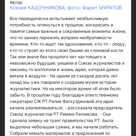
Автор:
Ксения КАДОЧНИКОВА; фото: Фарит МУРАТОВ
Все периодически испытывают необъяснимую
потребность оглянуться в прошлое, воскресить в
памяти самые важные и сокровенные моменты жизни,
что-то заново пережить вопреки необратимости
времени. Кто-то ищет так вдохновения, кто-то - опору,
кто-то строит из этого свою башню из слоновой кости.
Так или иначе без прошлого нет настоящего и
невозможно будущее, решили в Союзе журналистов и
наконец-то воплотили в жизнь идею, которая давно
витала в воздухе.- На одном из съездов десять лет
назад мы уже говорили о создании музея истории
журналистики. Но на некоторое время об этом было
забыто. В прошлом году благодаря ответственному
секретарю СЖ РТ Ралие Фатхутдиновой эта идея
начала реализовываться, - рассказала председатель
Союза журналистов РТ Римма Ратникова. - Она
сделала заявку на грант правительства РТ. Была
выделена небольшая сумма, и мы начали работать.
Собрали немало материалов и предложений по