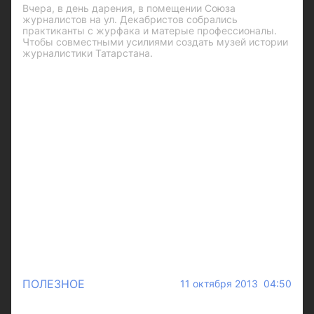
Вчера, в день дарения, в помещении Союза
журналистов на ул. Декабристов собрались
практиканты с журфака и матерые профессионалы.
Чтобы совместными усилиями создать музей истории
журналистики Татарстана.
ПОЛЕЗНОЕ
11 октября 2013 04:50