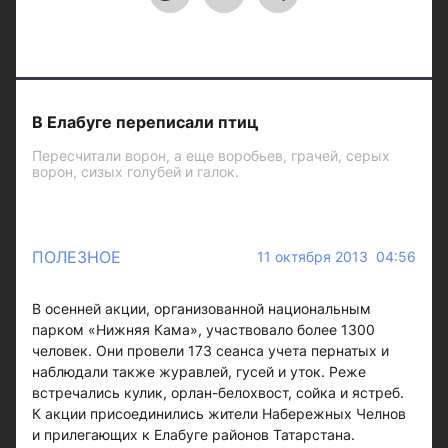
В Елабуге переписали птиц
Пересчитали ворон, а еще воробьев, грачей, серых
ворон, сизых голубей и галок.
ПОЛЕЗНОЕ
11 октября 2013 04:56
В осенней акции, организованной национальным
парком «Нижняя Кама», участвовало более 1300
человек. Они провели 173 сеанса учета пернатых и
наблюдали также журавлей, гусей и уток. Реже
встречались кулик, орлан-белохвост, сойка и ястреб.
К акции присоединились жители Набережных Челнов
и прилегающих к Елабуге районов Татарстана.