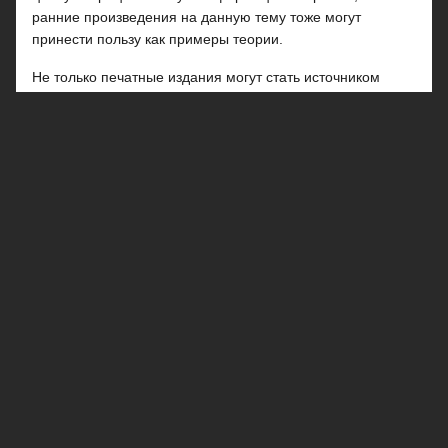
ранние произведения на данную тему тоже могут
принести пользу как примеры теории.
Не только печатные издания могут стать источником
информации. В Интернете можно найти много важного
для начинающего спекулянта: аналитика Форекс,
рассылки и заметки, тематические форумы. Некоторые
из этих источников предоставляют необходимые знания
не хуже, чем настоящие учебники. К примеру,
популярная рассылка, которую осуществляет Виктор
Боришпольц, трейдер нашумевшего проекта "Финлист".
Сегодня "Финлист" прекратил свое существование, но
многие идеи до сих пор работают в умелых руках.
Без крепкой учебной базы в освоении Форекса трудно
обойтись. Но хорошая тематическая литература нужна
не только новичкам: даже маститые трейдеры частенько
читают соответствующие книги – возможно, из
любопытства, а может, в поиске новых идей. Встречается,
хоть и нечасто, художественная
литература о Форексе
,
например "Воспоминания биржевого спекулянта". Это