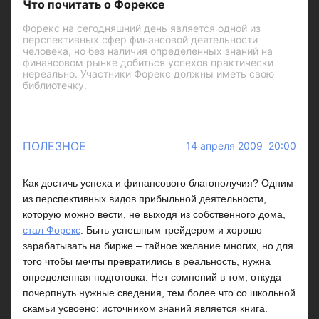
Что почитать о Форексе
Форекс на сегодняшний день является одной из
перспективных сфер финансовой деятельности
человека, но без наличия определенных знаний на
финансовом рынке добиться успехов практически
нереально. Участники Форекс должны иметь свою
библиотечку.
ПОЛЕЗНОЕ
14 апреля 2009 20:00
Как достичь успеха и финансового благополучия? Одним
из перспективных видов прибыльной деятельности,
которую можно вести, не выходя из собственного дома,
стал Форекс
. Быть успешным трейдером и хорошо
зарабатывать на бирже – тайное желание многих, но для
того чтобы мечты превратились в реальность, нужна
определенная подготовка. Нет сомнений в том, откуда
почерпнуть нужные сведения, тем более что со школьной
скамьи усвоено: источником знаний является книга.